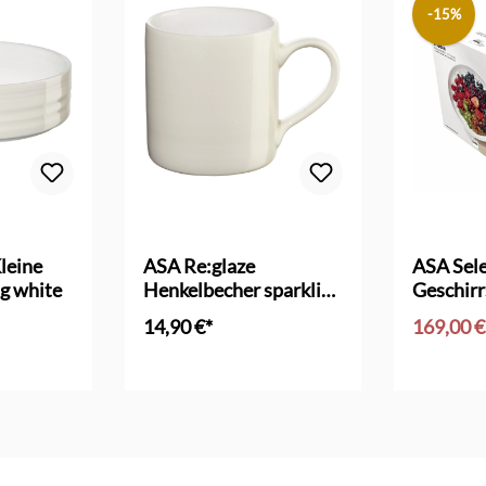
-15%
leine
ASA Re:glaze
ASA Sele
ng white
Henkelbecher sparkling
Geschirr
white
14,90 €*
169,00 
nkorb
In den Warenkorb
In d