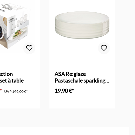
ction
ASA Re:glaze
AS
set à table
Pastaschale sparkling
sp
white
€*
19,90 €*
19
UVP
199,00 €*
en Warenkorb
In den Warenkorb