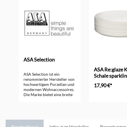
ASA Selection
ASA Re:glaze K
ASA Selection ist ein
Schale sparkli
renommierter Hersteller von
hochwertigem Porzellan und
17,90 €*
modernen Wohnaccessoires.
Die Marke bietet eine breite
In den Ware
Palette an stilvollen
Produkten, die durch
minimalistisches Design und
hohe Qualität überzeugen.
ASA Selection steht für
zeitlose Eleganz und
Beschreibung
Infos zum Hersteller
Bewertungen