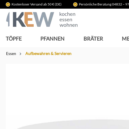
Kostenloser Versand ab 50 € (DE)
Persönliche Beratung 04832 – 97
springen
Zur Hauptnavigation springen
TÖPFE
PFANNEN
BRÄTER
ME
Essen
Aufbewahren & Servieren
Bildergalerie überspringen