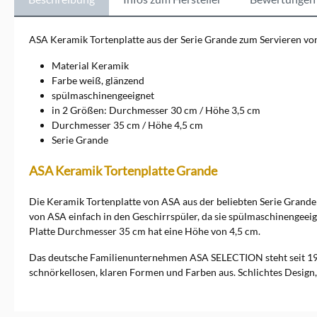
innovative Gestaltung, die
jedes Zuhause bereichern.
Die Kollektionen
ASA Keramik Tortenplatte aus der Serie Grande zum Servieren vo
umfassen&nbsp;Geschirr,
Vasen, Dekorationsartikel
Material Keramik
und vieles mehr, die sich
Farbe weiß, glänzend
durch klare Linien und
spülmaschinengeeignet
schlichte Ästhetik
in 2 Größen: Durchmesser 30 cm / Höhe 3,5 cm
auszeichnen. Ob für den
täglichen Gebrauch oder
Durchmesser 35 cm / Höhe 4,5 cm
besondere Anlässe, ASA
Serie Grande
Selection bietet für jeden
Geschmack das passende
ASA Keramik Tortenplatte Grande
Produkt. Entdecken Sie die
Vielfalt und Exklusivität von
ASA Selection und bringen
Die Keramik Tortenplatte von ASA aus der beliebten Serie Grande 
Sie zeitlose Schönheit in Ihr
von ASA einfach in den Geschirrspüler, da sie spülmaschinengeeig
Zuhause. Ein direkter
Platte Durchmesser 35 cm hat eine Höhe von 4,5 cm.
Kontakt zu der Marke ist
möglich über ASA Selection
Das deutsche Familienunternehmen ASA SELECTION steht seit 19
GmbH, Rudolf-Diesel-Str. 3,
schnörkellosen, klaren Formen und Farben aus. Schlichtes Design,
56203 Höhr-Grenzhausen,
shop@asa-selection.com