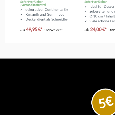
Brotkasten
Sofort verfügbar
Sofort verfügbar
, versandkostenfrei
ideal für Desse
dekorativer Continenta Brottopf
zubereiten und 
olz
Keramik und Gummibaumholz
Ø 10 cm / Inhal
Deckel dient als Schneidbrett
viele schöne Fa
erhältlich in 3 Größen
ab
49,95 €*
ab
24,00 €*
UVP
69,95 €*
UV
5€