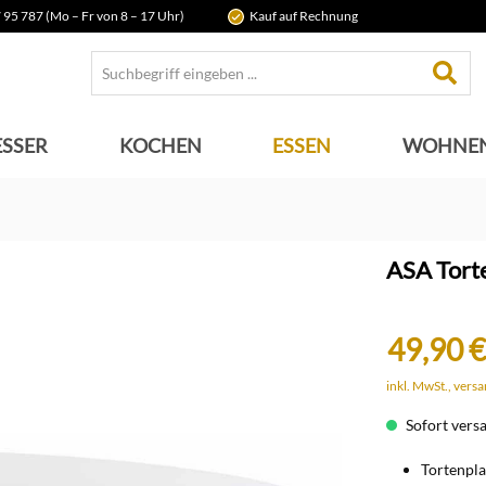
 95 787 (Mo – Fr von 8 – 17 Uhr)
Kauf auf Rechnung
SSER
KOCHEN
ESSEN
WOHNE
ASA Tort
49,90 €
inkl. MwSt., vers
Sofort versan
Tortenpla