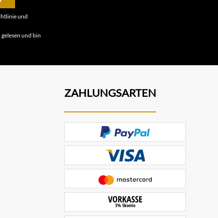
htlinie
und
B
gelesen und bin
ZAHLUNGSARTEN