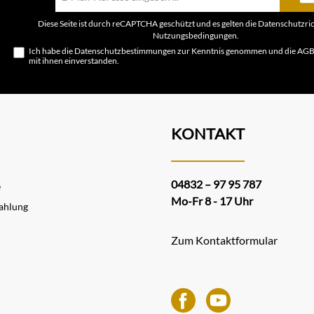
Mail-
Adresse*
Diese Seite ist durch reCAPTCHA geschützt und es gelten die
Datenschutzric
Nutzungsbedingungen
.
Ich habe die
Datenschutzbestimmungen
zur Kenntnis genommen und die
AG
mit ihnen einverstanden.
KONTAKT
04832 – 97 95 787
e
Mo-Fr 8 - 17 Uhr
ahlung
Zum Kontaktformular