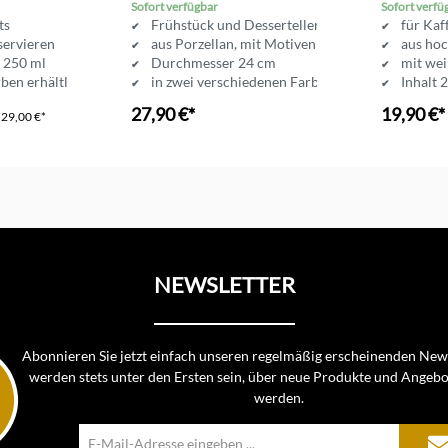
Frühstücksteller
Obertas
Sofort verfügbar
Sofort verfü
rts
Frühstück und Desserteller
für Kaf
servieren
aus Porzellan, mit Motiven
aus ho
t 250 ml
Durchmesser 24 cm
mit we
rben erhältlich
in zwei verschiedenen Farben erhältlich
Inhalt 
27,90 €*
19,90 €*
P
29,00 €*
In d
NEWSLETTER
Abonnieren Sie jetzt einfach unseren regelmäßig erscheinenden News
werden stets unter den Ersten sein, über neue Produkte und Angebo
werden.
E-