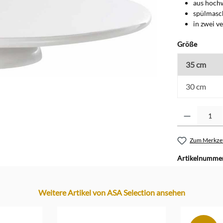
aus hoch
spülmasc
in zwei v
auswäh
Größe
35 cm
30 cm
Produkt Anzahl: G
Zum Merkzet
Artikelnumme
Weitere Artikel von ASA Selection ansehen