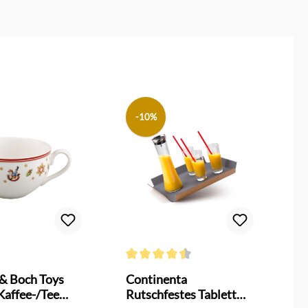
-10%
Durchschnittliche Bewertung von 4.5 von 
 & Boch Toys
Continenta
V
Kaffee-/Tee
Rutschfestes Tablett
D