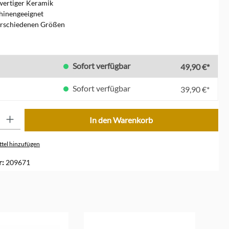
wertiger Keramik
hinengeeignet
erschiedenen Größen
len
Sofort verfügbar
49,90 €*
Sofort verfügbar
39,90 €*
ib den gewünschten Wert ein oder benutze die Schaltflächen um die Anzahl zu erhöhe
In den Warenkorb
tel hinzufügen
r:
209671