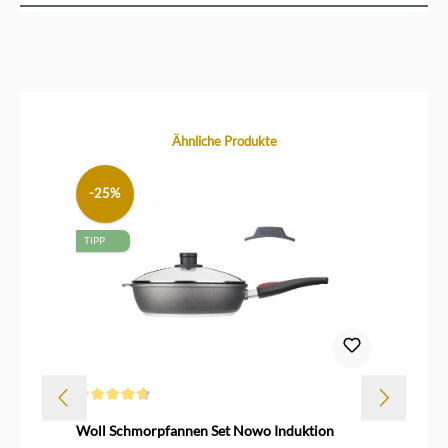
Produktgalerie überspringen
Ähnliche Produkte
-25%
TIPP
Durchschnittliche Bewertung von 4.7 von 5 Sternen
Dur
Woll Schmorpfannen Set Nowo Induktion
Wo