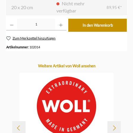
Nicht mehr
20 x 20 cm
89,95 €*
verfügbar
Produkt Anzahl: Gib den gewünschten Wert ein oder benutze die Schaltflächen um die Anzahl z
In den Warenkorb
Zum Merkzettel hinzufügen
Artikelnummer:
102014
Produktgalerie überspringen
Weitere Artikel von Woll ansehen