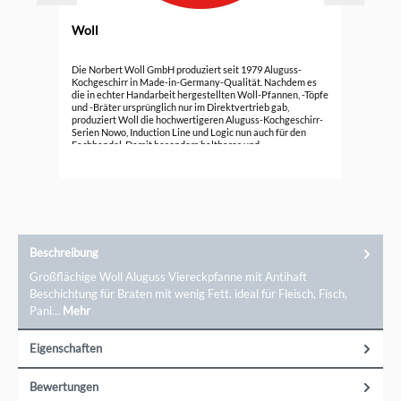
Woll
Durc
Wol
Die Norbert Woll GmbH produziert seit 1979 Aluguss-
Kochgeschirr in Made-in-Germany-Qualität. Nachdem es
die in echter Handarbeit hergestellten Woll-Pfannen, -Töpfe
139
und -Bräter ursprünglich nur im Direktvertrieb gab,
produziert Woll die hochwertigeren Aluguss-Kochgeschirr-
Serien Nowo, Induction Line und Logic nun auch für den
Fachhandel. Damit besonders haltbares und
energiesparendes Kochgeschirr entsteht, wird der Aluguss
auch heute noch in Deutschland in Handarbeit hergestellt.
Diese Art der Produktion ermöglicht es Woll, sehr stabile
Küchenutensilien zu fertigen. Sie enthalten keine
qualitätsmindernden Lufteinschlüsse. Das Kochen und
Braten gelingt dadurch besonders gleichmäßig, schnell und
energiesparend.
Beschreibung
Großflächige Woll Aluguss Viereckpfanne mit Antihaft
Beschichtung für Braten mit wenig Fett. ideal für Fleisch, Fisch,
Pani…
Mehr
Eigenschaften
Bewertungen