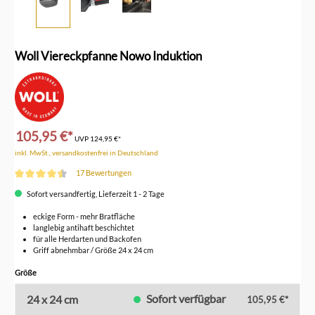
Woll Viereckpfanne Nowo Induktion
105,95 €*
UVP
124,95 €*
inkl. MwSt., versandkostenfrei in Deutschland
17 Bewertungen
Durchschnittliche Bewertung von 4.5 von 5 Sternen
Sofort versandfertig, Lieferzeit 1 - 2 Tage
eckige Form - mehr Bratfläche
langlebig antihaft beschichtet
für alle Herdarten und Backofen
Griff abnehmbar / Größe 24 x 24 cm
auswählen
Größe
Sofort verfügbar
24 x 24 cm
105,95 €*