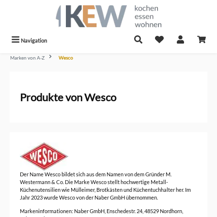
alt springen
Navigation
Marken von A-Z
Wesco
Produkte von Wesco
Der Name Wesco bildet sich aus dem Namen von dem Gründer M.
Westermann & Co. Die Marke Wesco stellt hochwertige Metall-
Küchenutensilien wie Mülleimer, Brotkästen und Küchentuchhalter her. Im
Jahr 2023 wurde Wesco von der Naber GmbH übernommen.
Markeninformationen: Naber GmbH, Enschedestr. 24, 48529 Nordhorn,