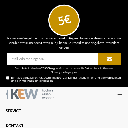
5€
Abonnieren Sie jetzt einfach unseren regelmäßig erscheinenden Newsletter und Sie
werden stets unter den Ersten sein, über neue Produkte und Angebote informiert
werden.
E-
Mail-
Adresse*
Diese Seite ist durch reCAPTCHA geschützt und es gelten die
Datenschutzrichtlinie
und
Nutzungsbedingungen
.
Ich habe die
Datenschutzbestimmungen
zur Kenntnis genommen und die
AGB
gelesen
und bin mit ihnen einverstanden.
SERVICE
KONTAKT