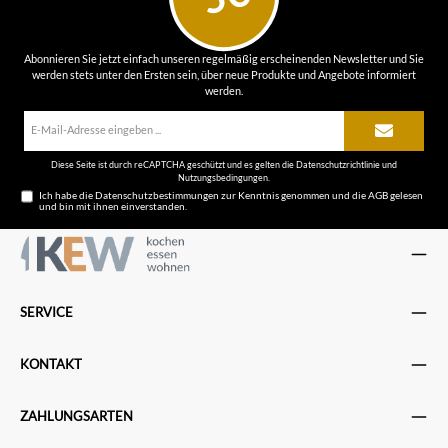
Abonnieren Sie jetzt einfach unseren regelmäßig erscheinenden Newsletter und Sie
werden stets unter den Ersten sein, über neue Produkte und Angebote informiert
werden.
E-
Mail-
Adresse*
Diese Seite ist durch reCAPTCHA geschützt und es gelten die
Datenschutzrichtlinie
und
Nutzungsbedingungen
.
Ich habe die
Datenschutzbestimmungen
zur Kenntnis genommen und die
AGB
gelesen
und bin mit ihnen einverstanden.
SERVICE
KONTAKT
ZAHLUNGSARTEN