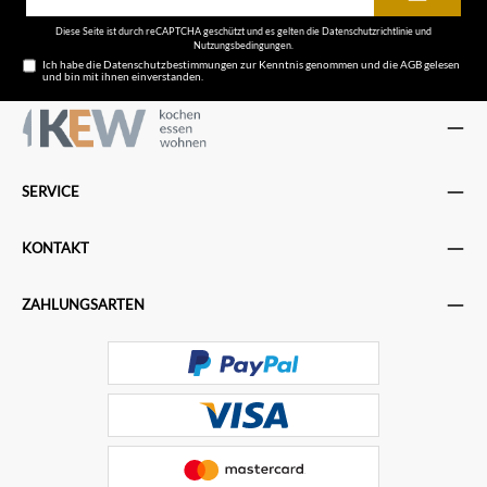
Adresse*
Diese Seite ist durch reCAPTCHA geschützt und es gelten die
Datenschutzrichtlinie
und
Nutzungsbedingungen
.
Ich habe die
Datenschutzbestimmungen
zur Kenntnis genommen und die
AGB
gelesen
und bin mit ihnen einverstanden.
SERVICE
KONTAKT
ZAHLUNGSARTEN