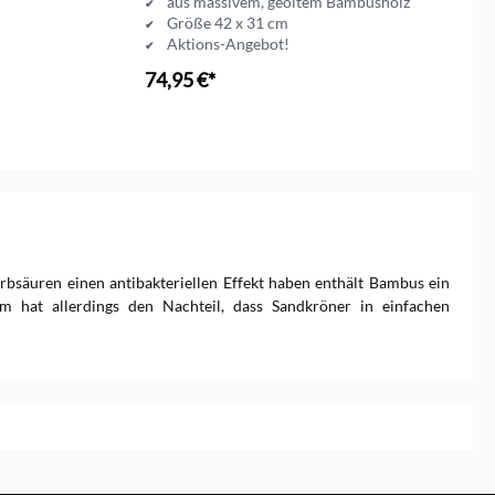
aus massivem, geöltem Bambusholz
Größe 42 x 31 cm
Aktions-Angebot!
74,95 €*
In den Warenkorb
rbsäuren einen antibakteriellen Effekt haben enthält Bambus ein
m hat allerdings den Nachteil, dass Sandkröner in einfachen