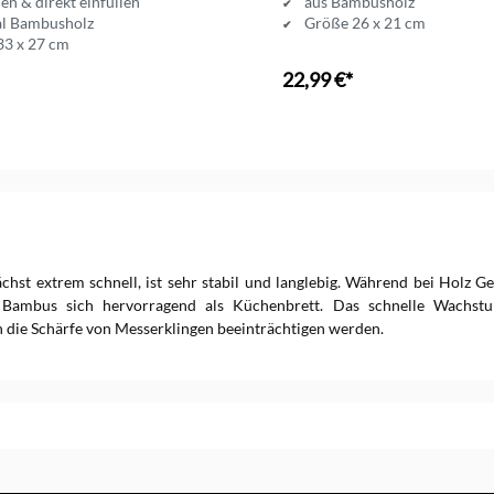
en & direkt einfüllen
aus Bambusholz
al Bambusholz
Größe 26 x 21 cm
33 x 27 cm
22,99 €*
t extrem schnell, ist sehr stabil und langlebig. Während bei Holz Ge
t Bambus sich hervorragend als Küchenbrett. Das schnelle Wachstu
 die Schärfe von Messerklingen beeinträchtigen werden.