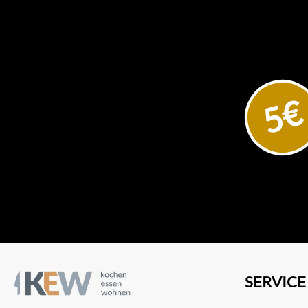
5€
SERVICE