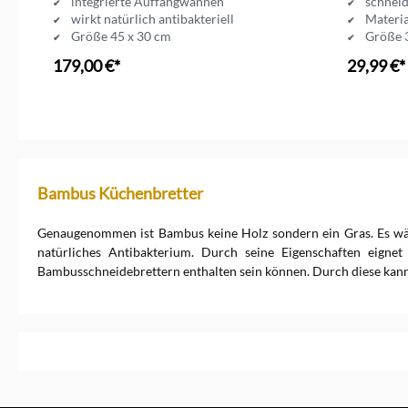
integrierte Auffangwannen
schneid
wirkt natürlich antibakteriell
Materi
Größe 45 x 30 cm
Größe 
179,00 €*
29,99 €*
Bambus Küchenbretter
Genaugenommen ist Bambus keine Holz sondern ein Gras. Es wächs
natürliches Antibakterium. Durch seine Eigenschaften eigne
Bambusschneidebrettern enthalten sein können. Durch diese kann