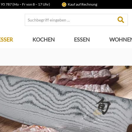
 95 787 (Mo – Fr von 8 – 17 Uhr)
Kauf auf Rechnung
SSER
KOCHEN
ESSEN
WOHNE