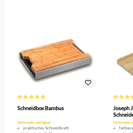
Durchschnittliche Bewertung von 5 von 5 Sternen
Durchschni
Schneidbox Bambus
Joseph 
Schneid
Nicht mehr verfügbar
Nicht mehr 
praktisches Schneidbrett
faltbar