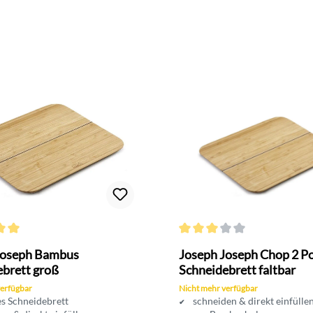
ttliche Bewertung von 5 von 5 Sternen
Durchschnittliche Bewertung v
Joseph Bambus
Joseph Joseph Chop 2 P
ebrett groß
Schneidebrett faltbar
verfügbar
Nicht mehr verfügbar
es Schneidebrett
schneiden & direkt einfülle