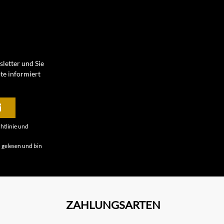
letter und Sie
te informiert
htlinie
und
B
gelesen und bin
ZAHLUNGSARTEN