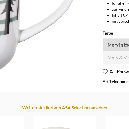
für alle 
aus Fine 
Inhalt 0,4
mit vers
auswähl
Farbe
Mory in t
Mory & M
Zum Merkzet
Artikelnumme
Weitere Artikel von ASA Selection ansehen