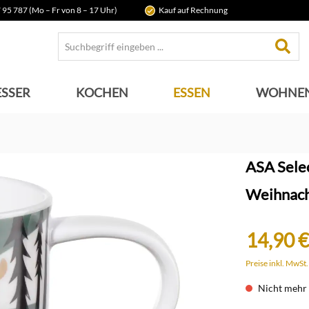
 95 787 (Mo – Fr von 8 – 17 Uhr)
Kauf auf Rechnung
SSER
KOCHEN
ESSEN
WOHNE
ASA Sele
Weihnach
14,90 €
Preise inkl. MwSt
Nicht mehr 