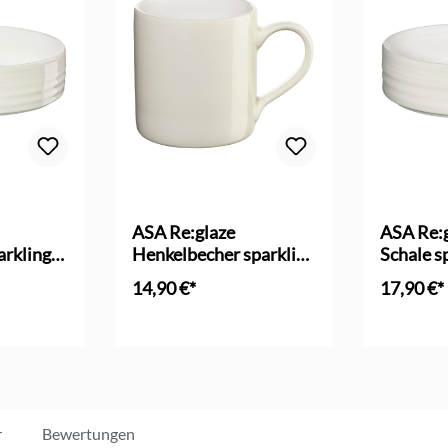
ASA Re:glaze
ASA Re:g
arkling
Henkelbecher sparkling
Schale s
white
14,90 €*
17,90 €*
nkorb
In den Warenkorb
In d
r
Bewertungen