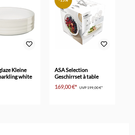
-15%
laze Kleine
ASA Selection
AS
parkling white
Geschirrset à table
sp
169,00 €*
19
UVP
199,00 €*
en Warenkorb
In den Warenkorb