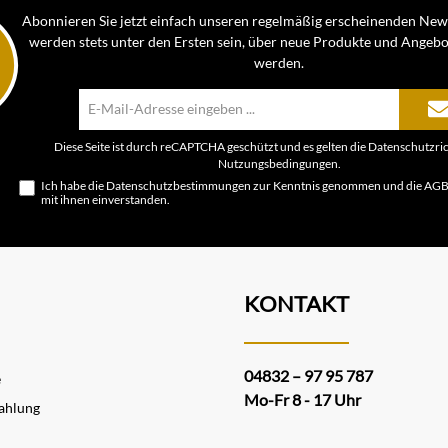
Abonnieren Sie jetzt einfach unseren regelmäßig erscheinenden News
werden stets unter den Ersten sein, über neue Produkte und Angebo
werden.
E-
Mail-
Adresse*
Diese Seite ist durch reCAPTCHA geschützt und es gelten die
Datenschutzric
Nutzungsbedingungen
.
Ich habe die
Datenschutzbestimmungen
zur Kenntnis genommen und die
AG
mit ihnen einverstanden.
KONTAKT
04832 – 97 95 787
e
Mo-Fr 8 - 17 Uhr
ahlung