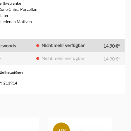
Heißgetränke
Bone China Porzellan
 Liter
chiedenen Motiven
en
Nicht mehr verfügbar
he woods
14,90 €*
Nicht mehr verfügbar
e
14,90 €*
tel hinzufügen
r:
211914