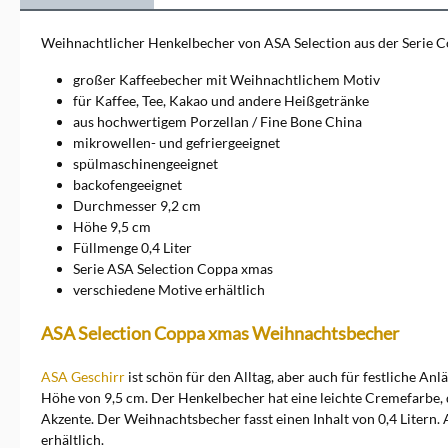
jedes Zuhause bereichern.
Die Kollektionen
Weihnachtlicher Henkelbecher von ASA Selection aus der Serie 
umfassen&nbsp;Geschirr,
Vasen, Dekorationsartikel
großer Kaffeebecher mit Weihnachtlichem Motiv
und vieles mehr, die sich
für Kaffee, Tee, Kakao und andere Heißgetränke
durch klare Linien und
aus hochwertigem Porzellan / Fine Bone China
schlichte Ästhetik
mikrowellen- und gefriergeeignet
auszeichnen. Ob für den
täglichen Gebrauch oder
spülmaschinengeeignet
besondere Anlässe, ASA
backofengeeignet
Selection bietet für jeden
Durchmesser 9,2 cm
Geschmack das passende
Höhe 9,5 cm
Produkt. Entdecken Sie die
Füllmenge 0,4 Liter
Vielfalt und Exklusivität von
Serie ASA Selection Coppa xmas
ASA Selection und bringen
Sie zeitlose Schönheit in Ihr
verschiedene Motive erhältlich
Zuhause. Ein direkter
Kontakt zu der Marke ist
ASA Selection Coppa xmas Weihnachtsbecher
möglich über ASA Selection
GmbH, Rudolf-Diesel-Str. 3,
ASA Geschirr
56203 Höhr-Grenzhausen,
ist schön für den Alltag, aber auch für festliche An
shop@asa-selection.com
Höhe von 9,5 cm. Der Henkelbecher hat eine leichte Cremefarbe, d
Akzente. Der Weihnachtsbecher fasst einen Inhalt von 0,4 Litern
erhältlich.