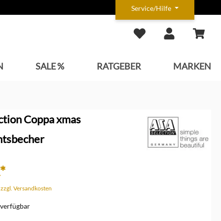
Service/Hilfe
N
SALE %
RATGEBER
MARKEN
ction Coppa xmas
tsbecher
*
. zzgl. Versandkosten
verfügbar