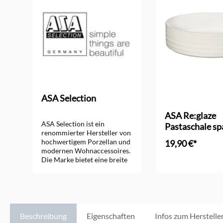
ASA Selection
ASA Re:glaze
ASA Selection ist ein
Pastaschale sp
renommierter Hersteller von
white
hochwertigem Porzellan und
19,90 €*
modernen Wohnaccessoires.
Die Marke bietet eine breite
In den Ware
Palette an stilvollen
Produkten, die durch
minimalistisches Design und
hohe Qualität überzeugen.
ASA Selection steht für
zeitlose Eleganz und
Beschreibung
Eigenschaften
Infos zum Herstelle
innovative Gestaltung, die