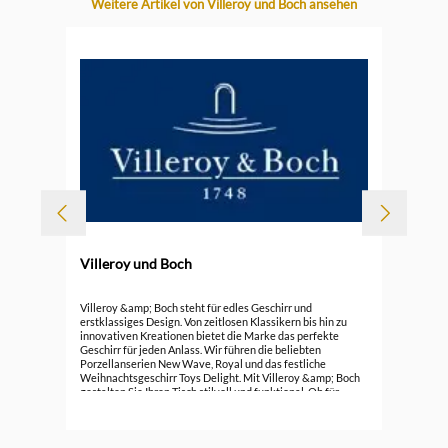
Produktgalerie überspringen
Weitere Artikel von Villeroy und Boch ansehen
Villeroy und Boch
Vil
Villeroy &amp; Boch steht für edles Geschirr und
erstklassiges Design. Von zeitlosen Klassikern bis hin zu
innovativen Kreationen bietet die Marke das perfekte
99,
Geschirr für jeden Anlass. Wir führen die beliebten
Porzellanserien New Wave, Royal und das festliche
Weihnachtsgeschirr Toys Delight. Mit Villeroy &amp; Boch
gestalten Sie Ihren Tisch stilvoll und funktional. Ob für
besondere Anlässe oder den täglichen Gebrauch, Villeroy
&amp; Boch bietet Ihnen die
passenden&nbsp;Teller&nbsp;und Accessoires, um jede
Mahlzeit zu einem besonderen Erlebnis zu machen. Tauchen