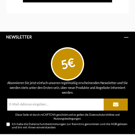
NEWSLETTER
5€
Abonnieren Sie jetzt einfach unseren regelmäßig erscheinenden Newsletter und Sie
werden stets unter den Ersten sein, über neue Produkte und Angebote informiert
werden.
E-
Mail-
Adresse*
Diese Seite ist durch reCAPTCHA geschützt und es gelten die
Datenschutzrichtlinie
und
Nutzungsbedingungen
.
Ich habe die
Datenschutzbestimmungen
zur Kenntnis genommen und die
AGB
gelesen
und bin mit ihnen einverstanden.