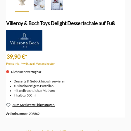
Villeroy & Boch Toys Delight Dessertschale auf Fuß
39,90 €*
Preise inkl. MwSt. zzgl. Versandkosten
Nicht mehr verfügbar
Desserts & Gebäck hübsch servieren
aus hochwertigem Porzellan
mit weihnachtlichen Motiven
Inhalt ca. 500 ml
Zum Merkzettel hinzufügen
Artikelnummer:
208862