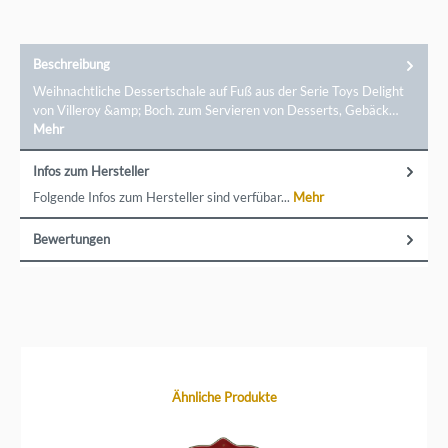
Sie ein in die Welt des hochwertigen
Porzellans.Markeninformationen: Villeroy &amp; Boch AG,
Saaruferstr. 46, 66693 Mettlach, information@villeroy-
boch.com
Beschreibung
Weihnachtliche Dessertschale auf Fuß aus der Serie Toys Delight
von Villeroy &amp; Boch. zum Servieren von Desserts, Gebäck…
Mehr
Infos zum Hersteller
Folgende Infos zum Hersteller sind verfübar...
Mehr
Bewertungen
Produktgalerie überspringen
Ähnliche Produkte