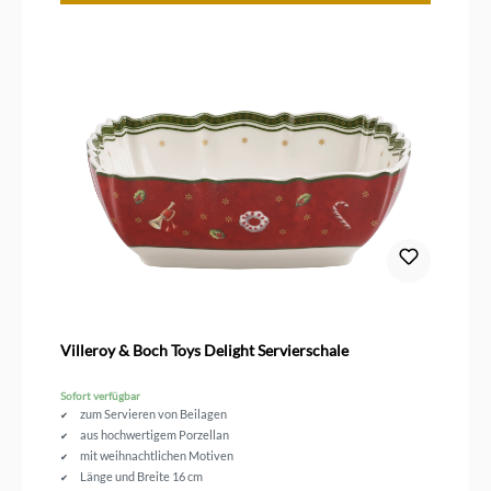
Villeroy & Boch Toys Delight Servierschale
Sofort verfügbar
zum Servieren von Beilagen
aus hochwertigem Porzellan
mit weihnachtlichen Motiven
Länge und Breite 16 cm