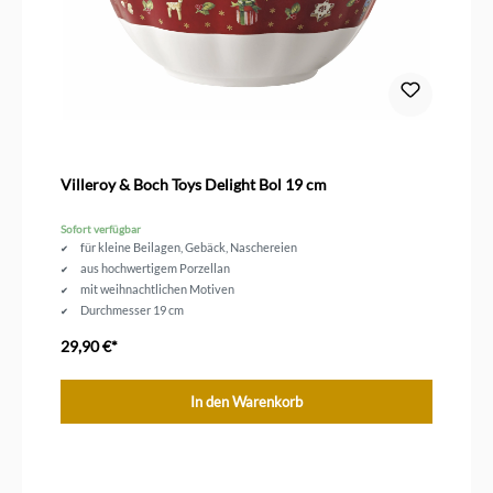
Villeroy & Boch Toys Delight Bol 19 cm
Sofort verfügbar
für kleine Beilagen, Gebäck, Naschereien
aus hochwertigem Porzellan
mit weihnachtlichen Motiven
Durchmesser 19 cm
29,90 €*
In den Warenkorb