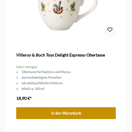
Villeroy & Boch Toys Delight Espresso Obertasse
Sofort verfügbar
Obertasse für Espresso und Mocca
aus hochwertigem Porzellan
mit weihnachtlichen Motiven
Inhalt ca. 100 ml
18,90 €*
In den Warenkorb