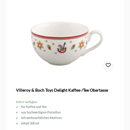
Villeroy & Boch Toys Delight Kaffee-/Tee Obertasse
Sofort verfügbar
für Kaffee und Tee
aus hochwertigem Porzellan
mit weihnachtlichen Motiven
Inhalt 200 ml