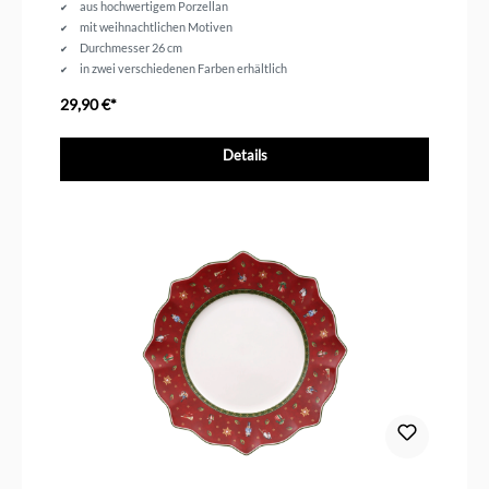
aus hochwertigem Porzellan
mit weihnachtlichen Motiven
Durchmesser 26 cm
in zwei verschiedenen Farben erhältlich
29,90 €*
Details