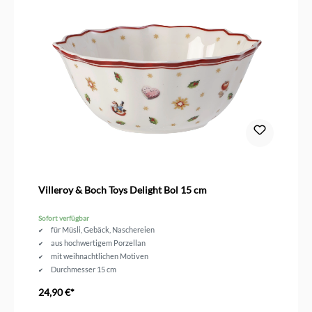
Villeroy & Boch Toys Delight Bol 15 cm
Sofort verfügbar
für Müsli, Gebäck, Naschereien
aus hochwertigem Porzellan
mit weihnachtlichen Motiven
Durchmesser 15 cm
24,90 €*