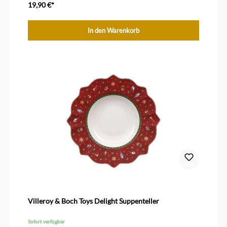
19,90 €*
In den Warenkorb
Villeroy & Boch Toys Delight Suppenteller
Sofort verfügbar