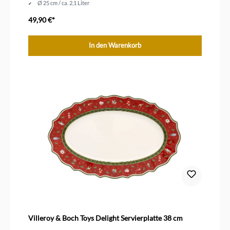
Ø 25 cm / ca. 2,1 Liter
49,90 €*
In den Warenkorb
Villeroy & Boch Toys Delight Servierplatte 38 cm