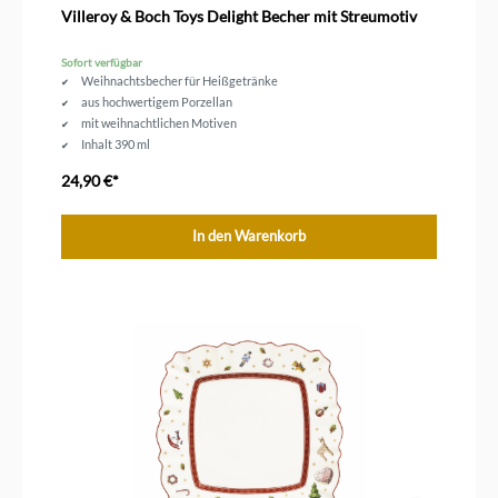
Villeroy & Boch Toys Delight Becher mit Streumotiv
Sofort verfügbar
Weihnachtsbecher für Heißgetränke
aus hochwertigem Porzellan
mit weihnachtlichen Motiven
Inhalt 390 ml
24,90 €*
In den Warenkorb