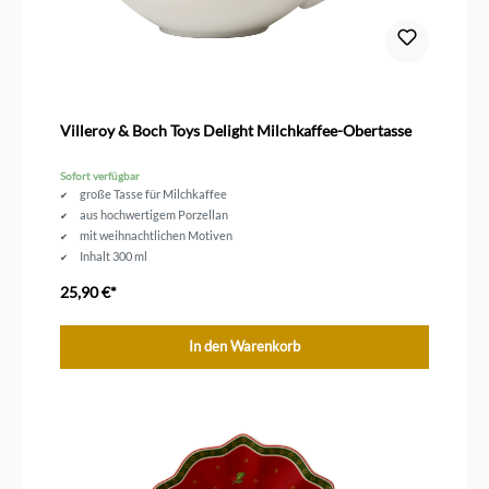
Villeroy & Boch Toys Delight Milchkaffee-Obertasse
Sofort verfügbar
große Tasse für Milchkaffee
aus hochwertigem Porzellan
mit weihnachtlichen Motiven
Inhalt 300 ml
25,90 €*
In den Warenkorb