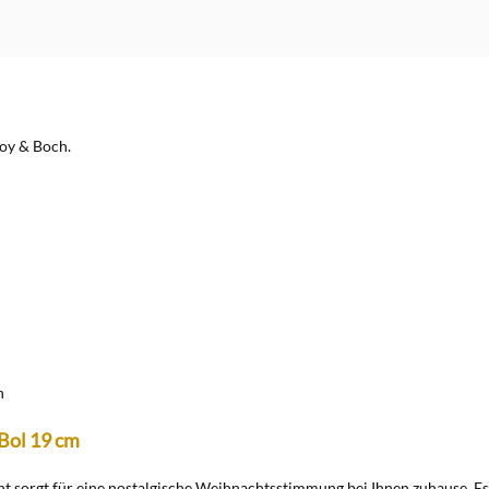
roy & Boch.
n
 Bol 19 cm
ht sorgt für eine nostalgische Weihnachtsstimmung bei Ihnen zuhause. E