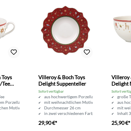
h Toys
Villeroy & Boch Toys
Villeroy
-/Tee
Delight Suppenteller
Delight 
Obertas
Sofort verfügbar
Sofort verfü
Tee
aus hochwertigem Porzellan
große T
em Porzellan
mit weihnachtlichen Motiven
aus ho
ichen Motiven
Durchmesser 26 cm
mit we
in zwei verschiedenen Farben erhältlich
Inhalt 
29,90 €*
25,90 €*