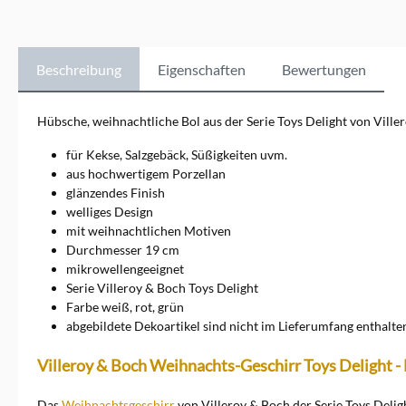
Wir führen die beliebten
Porzellanserien New Wave,
Royal und das festliche
Weihnachtsgeschirr Toys
Beschreibung
Eigenschaften
Bewertungen
Delight. Mit Villeroy &amp;
Boch gestalten Sie Ihren Tisch
stilvoll und funktional. Ob für
Hübsche, weihnachtliche Bol aus der Serie Toys Delight von Ville
besondere Anlässe oder den
täglichen Gebrauch, Villeroy
für Kekse, Salzgebäck, Süßigkeiten uvm.
&amp; Boch bietet Ihnen die
aus hochwertigem Porzellan
passenden&nbsp;Teller&nbsp
glänzendes Finish
;und Accessoires, um jede
welliges Design
Mahlzeit zu einem
besonderen Erlebnis zu
mit weihnachtlichen Motiven
machen. Tauchen Sie ein in
Durchmesser 19 cm
die Welt des hochwertigen
mikrowellengeeignet
Porzellans.Markeninformatio
Serie Villeroy & Boch Toys Delight
nen: Villeroy &amp; Boch
Farbe weiß, rot, grün
AG, Saaruferstr. 46, 66693
abgebildete Dekoartikel sind nicht im Lieferumfang enthalte
Mettlach,
information@villeroy-
boch.com
Villeroy & Boch Weihnachts-Geschirr Toys Delight -
Das
Weihnachtsgeschirr
von Villeroy & Boch der Serie Toys Delig