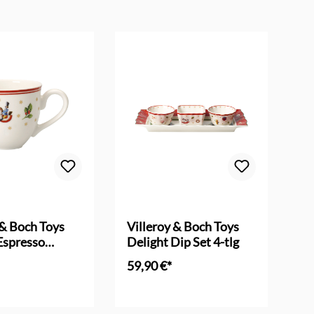
 & Boch Toys
Villeroy & Boch Toys
Vi
Espresso
Delight Dip Set 4-tlg
De
se
Gl
59,90 €*
21
en Warenkorb
In den Warenkorb