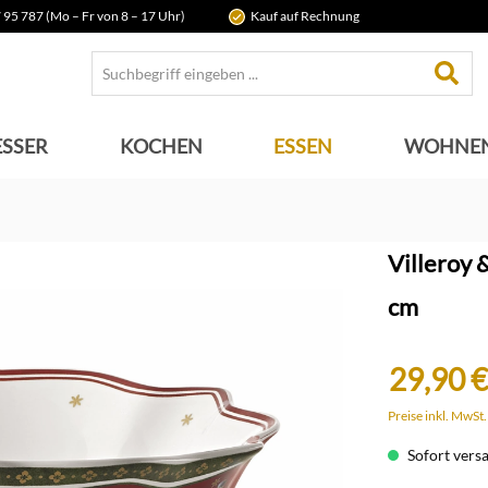
 95 787 (Mo – Fr von 8 – 17 Uhr)
Kauf auf Rechnung
SSER
KOCHEN
ESSEN
WOHNE
Villeroy 
cm
29,90 €
Preise inkl. MwSt
Sofort versan