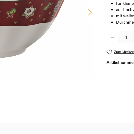
für klein
aus hoch
mit weih
Durchmes
Produkt Anzahl: G
Zum Merkzet
Artikelnumme