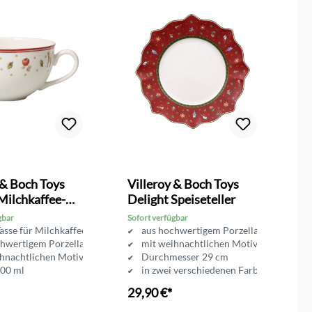
 & Boch Toys
Villeroy & Boch Toys
V
Milchkaffee-
Delight Speiseteller
D
se
U
gbar
Sofort verfügbar
So
asse für Milchkaffee
aus hochwertigem Porzellan
chwertigem Porzellan
mit weihnachtlichen Motiven
ihnachtlichen Motiven
Durchmesser 29 cm
300 ml
in zwei verschiedenen Farben erhältlic
29,90 €*
1