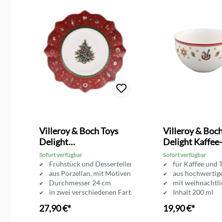
Villeroy & Boch Toys
Villeroy & Boc
Delight
Delight Kaffee
Frühstücksteller
Obertasse
Sofort verfügbar
Sofort verfügbar
hereien
Frühstück und Desserteller
für Kaffee und 
llan
aus Porzellan, mit Motiven
aus hochwertig
tiven
Durchmesser 24 cm
mit weihnachtl
in zwei verschiedenen Farben erhältlich
Inhalt 200 ml
27,90 €*
19,90 €*