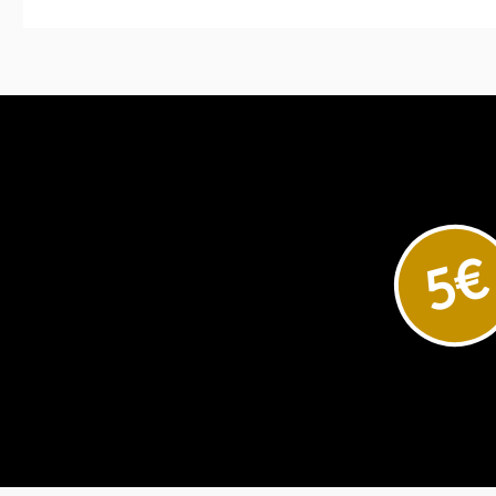
In den Ware
5€