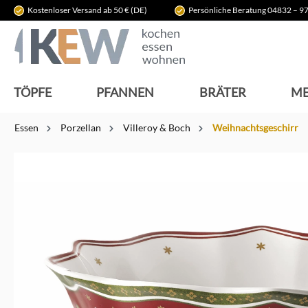
Kostenloser Versand ab 50 € (DE)
Persönliche Beratung 04832 – 97
springen
Zur Hauptnavigation springen
TÖPFE
PFANNEN
BRÄTER
ME
Essen
Porzellan
Villeroy & Boch
Weihnachtsgeschirr
Bildergalerie überspringen