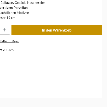
e Beilagen, Gebäck, Naschereien
wertigem Porzellan
nachtlichen Motiven
ser 19 cm
ib den gewünschten Wert ein oder benutze die Schaltflächen um die Anzahl zu erhöhe
In den Warenkorb
tel hinzufügen
r:
205435