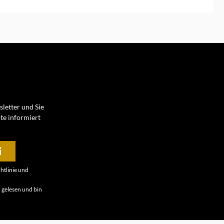
en Warenkorb
letter und Sie
te informiert
htlinie
und
B
gelesen und bin