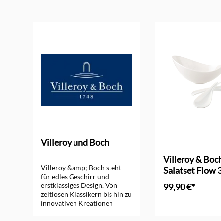
Produktgalerie überspringen
Villeroy und Boch
Villeroy & Boc
Villeroy &amp; Boch steht
Salatset Flow 3
für edles Geschirr und
erstklassiges Design. Von
99,90 €*
zeitlosen Klassikern bis hin zu
innovativen Kreationen
bietet die Marke das perfekte
Geschirr für jeden Anlass.