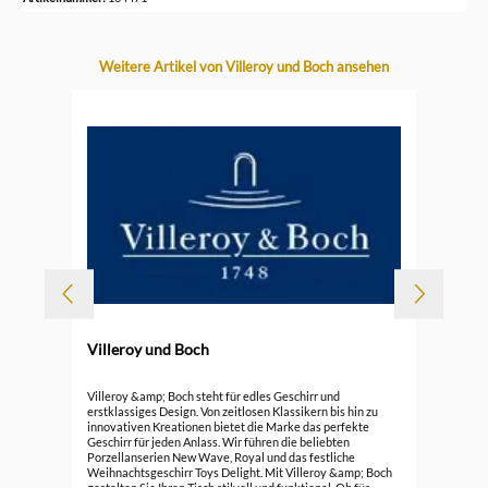
Produktgalerie überspringen
Weitere Artikel von Villeroy und Boch ansehen
Villeroy und Boch
Vil
Villeroy &amp; Boch steht für edles Geschirr und
erstklassiges Design. Von zeitlosen Klassikern bis hin zu
innovativen Kreationen bietet die Marke das perfekte
99,
Geschirr für jeden Anlass. Wir führen die beliebten
Porzellanserien New Wave, Royal und das festliche
Weihnachtsgeschirr Toys Delight. Mit Villeroy &amp; Boch
gestalten Sie Ihren Tisch stilvoll und funktional. Ob für