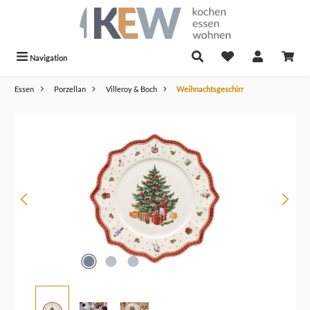
alt springen
Navigation
Essen
Porzellan
Villeroy & Boch
Weihnachtsgeschirr
Bildergalerie überspringen