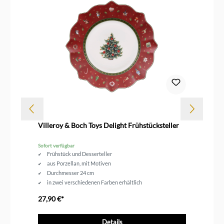
Villeroy & Boch Toys Delight Frühstücksteller
Vi
Ob
Sofort verfügbar
Sof
Frühstück und Desserteller
aus Porzellan, mit Motiven
Durchmesser 24 cm
in zwei verschiedenen Farben erhältlich
27,90 €*
19
Details