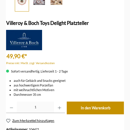
Villeroy & Boch Toys Delight Platzteller
49,90 €*
Preise inkl. MwSt. zzgl. Versandkosten
Sofort versandfertig, Lieferzeit 1 - 2 Tage
auch für Gebäck und Snacks geeignet
aus hochwertigem Porzellan
mit weihnachtlichen Motiven
Durchmesser 35 cm
Produkt Anzahl: Gib den gewünschten Wert ein oder benutze die Schaltflächen um die Anzahl z
In den Warenkorb
Zum Merkzettel hinzufügen
Artikelnummer:
104471