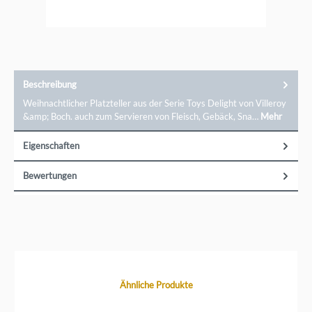
besondere Anlässe oder den täglichen Gebrauch, Villeroy
&amp; Boch bietet Ihnen die
passenden&nbsp;Teller&nbsp;und Accessoires, um jede
Mahlzeit zu einem besonderen Erlebnis zu machen. Tauchen
Sie ein in die Welt des hochwertigen
Porzellans.Markeninformationen: Villeroy &amp; Boch AG,
Saaruferstr. 46, 66693 Mettlach, information@villeroy-
boch.com
Beschreibung
Weihnachtlicher Platzteller aus der Serie Toys Delight von Villeroy
&amp; Boch. auch zum Servieren von Fleisch, Gebäck, Sna…
Mehr
Eigenschaften
Bewertungen
Produktgalerie überspringen
Ähnliche Produkte