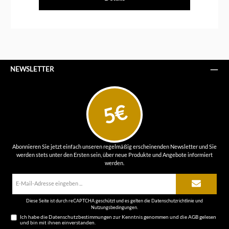
NEWSLETTER
5€
Abonnieren Sie jetzt einfach unseren regelmäßig erscheinenden Newsletter und Sie
werden stets unter den Ersten sein, über neue Produkte und Angebote informiert
werden.
E-
Mail-
Adresse*
Diese Seite ist durch reCAPTCHA geschützt und es gelten die
Datenschutzrichtlinie
und
Nutzungsbedingungen
.
Ich habe die
Datenschutzbestimmungen
zur Kenntnis genommen und die
AGB
gelesen
und bin mit ihnen einverstanden.