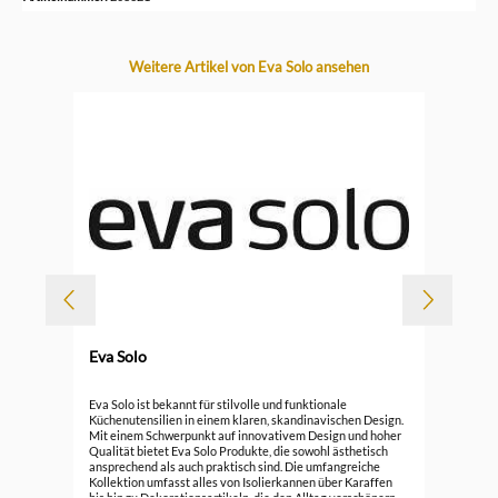
Produktgalerie überspringen
Weitere Artikel von Eva Solo ansehen
-
Eva Solo
Durc
Eva
Eva Solo ist bekannt für stilvolle und funktionale
Küchenutensilien in einem klaren, skandinavischen Design.
Mit einem Schwerpunkt auf innovativem Design und hoher
ab
Qualität bietet Eva Solo Produkte, die sowohl ästhetisch
ansprechend als auch praktisch sind. Die umfangreiche
Kollektion umfasst alles von Isolierkannen über Karaffen
bis hin zu Dekorationsartikeln, die den Alltag verschönern