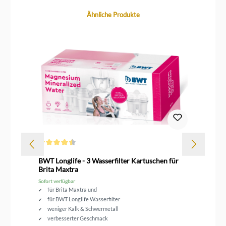
Produktgalerie überspringen
Ähnliche Produkte
Durchschnittliche Bewertung von 4.5 von 5 Sternen
Dur
BWT Longlife - 3 Wasserfilter Kartuschen für
An
Brita Maxtra
für
Sofort verfügbar
Sof
für Brita Maxtra und
für BWT Longlife Wasserfilter
weniger Kalk & Schwermetall
verbesserter Geschmack