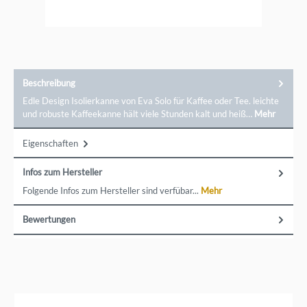
und vereinfachen. Entdecken Sie die Eleganz und
Funktionalität von Eva Solo und bringen Sie
skandinavisches Design in Ihr Zuhause.Die Marke Eva Solo
trennt die Firmenbereiche seit 2025. Während
Wohnaccessoires und die meisten Küchenutensilien
weiterhin unter der Dachmarke geführt werden, gehört
Kochgeschirr wie Töpfe und Pfannen zur Untermarke Eva
Trio. Ein direkter Kontakt zu der Marke ist möglich über Eva
Beschreibung
Solo GmbH, Schloßstr. 43-45, 56068 Koblenz,
cs@evasolo.com
Edle Design Isolierkanne von Eva Solo für Kaffee oder Tee. leichte
und robuste Kaffeekanne hält viele Stunden kalt und heiß…
Mehr
Eigenschaften
Infos zum Hersteller
Folgende Infos zum Hersteller sind verfübar...
Mehr
Bewertungen