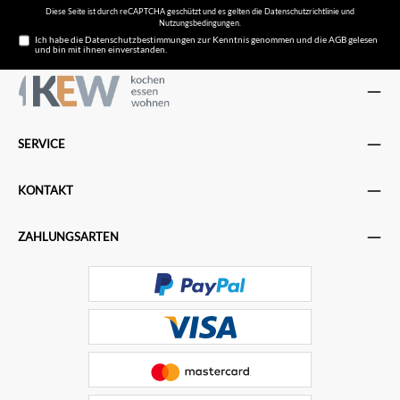
Diese Seite ist durch reCAPTCHA geschützt und es gelten die
Datenschutzrichtlinie
und
Nutzungsbedingungen
.
Ich habe die
Datenschutzbestimmungen
zur Kenntnis genommen und die
AGB
gelesen
und bin mit ihnen einverstanden.
SERVICE
KONTAKT
ZAHLUNGSARTEN