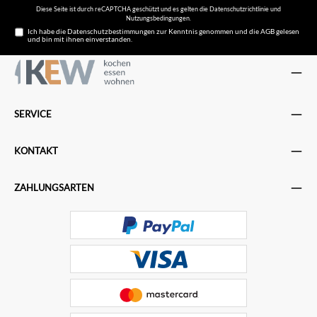
Diese Seite ist durch reCAPTCHA geschützt und es gelten die
Datenschutzrichtlinie
und
Nutzungsbedingungen
.
Ich habe die
Datenschutzbestimmungen
zur Kenntnis genommen und die
AGB
gelesen
und bin mit ihnen einverstanden.
SERVICE
KONTAKT
ZAHLUNGSARTEN