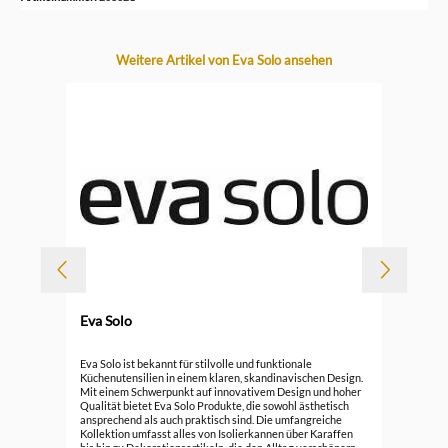
Produktgalerie überspringen
Weitere Artikel von Eva Solo ansehen
-
Eva Solo
Durc
Eva
Eva Solo ist bekannt für stilvolle und funktionale
Küchenutensilien in einem klaren, skandinavischen Design.
Mit einem Schwerpunkt auf innovativem Design und hoher
ab
Qualität bietet Eva Solo Produkte, die sowohl ästhetisch
ansprechend als auch praktisch sind. Die umfangreiche
Kollektion umfasst alles von Isolierkannen über Karaffen
bis hin zu Dekorationsartikeln, die den Alltag verschönern