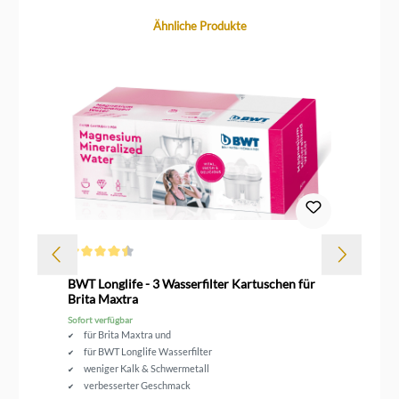
Produktgalerie überspringen
Ähnliche Produkte
Durchschnittliche Bewertung von 4.5 von 5 Sternen
Dur
BWT Longlife - 3 Wasserfilter Kartuschen für
An
Brita Maxtra
für
Sofort verfügbar
Sof
für Brita Maxtra und
für BWT Longlife Wasserfilter
weniger Kalk & Schwermetall
verbesserter Geschmack