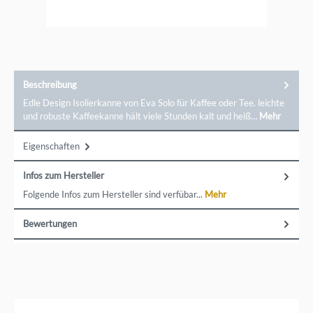
und vereinfachen. Entdecken Sie die Eleganz und
Funktionalität von Eva Solo und bringen Sie
skandinavisches Design in Ihr Zuhause.Die Marke Eva Solo
trennt die Firmenbereiche seit 2025. Während
Wohnaccessoires und die meisten Küchenutensilien
weiterhin unter der Dachmarke geführt werden, gehört
Kochgeschirr wie Töpfe und Pfannen zur Untermarke Eva
Trio. Ein direkter Kontakt zu der Marke ist möglich über Eva
Beschreibung
Solo GmbH, Schloßstr. 43-45, 56068 Koblenz,
cs@evasolo.com
Edle Design Isolierkanne von Eva Solo für Kaffee oder Tee. leichte
und robuste Kaffeekanne hält viele Stunden kalt und heiß…
Mehr
Eigenschaften
Infos zum Hersteller
Folgende Infos zum Hersteller sind verfübar...
Mehr
Bewertungen