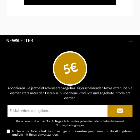
NEWSLETTER
5€
Abonnieren Sie jetzt einfach unseren regelmäßig erscheinenden Newsletter und Sie
werden stets unter den Ersten sein, über neue Produkte und Angebote informiert
werden.
E-
Mail-
Adresse*
Diese Seite ist durch reCAPTCHA geschützt und es gelten die
Datenschutzrichtlinie
und
Nutzungsbedingungen
.
Ich habe die
Datenschutzbestimmungen
zur Kenntnis genommen und die
AGB
gelesen
und bin mit ihnen einverstanden.