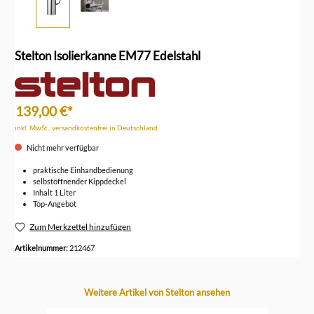
Stelton Isolierkanne EM77 Edelstahl
139,00 €*
inkl. MwSt., versandkostenfrei in Deutschland
Nicht mehr verfügbar
praktische Einhandbedienung
selbstöffnender Kippdeckel
Inhalt 1 Liter
Top-Angebot
Zum Merkzettel hinzufügen
Artikelnummer:
212467
Produktgalerie überspringen
Weitere Artikel von Stelton ansehen