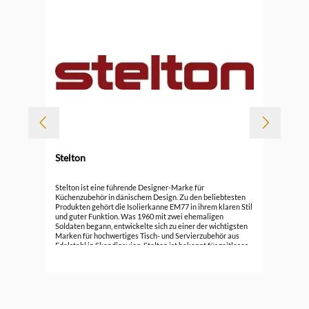
Stelton
Durc
Ste
Stelton ist eine führende Designer-Marke für
Küchenzubehör in dänischem Design. Zu den beliebtesten
Produkten gehört die Isolierkanne EM77 in ihrem klaren Stil
59,
und guter Funktion. Was 1960 mit zwei ehemaligen
Soldaten begann, entwickelte sich zu einer der wichtigsten
Marken für hochwertiges Tisch- und Servierzubehör aus
Edelstahl in Skandinavien. Stelton ist bekannt für zeitloses,
elegantes Design und langlebige Produkte, die weit über die
Grenzen Dänemarks hinaus geschätzt werden. Entdecken
Sie die Vielfalt und Qualität von Stelton für Ihre Küche.
Markeninformationen: Stelton Christianshavn Kanal 4,
1406 København K, Dänemark, info@stelton.com