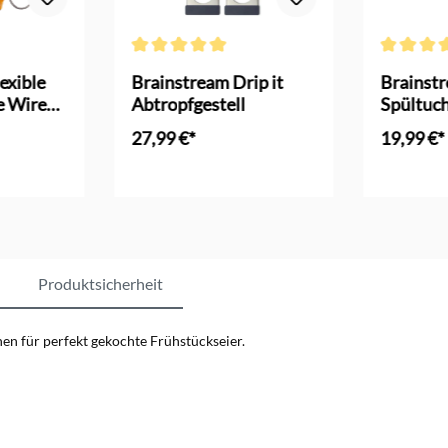
Bewertung von 4.3 von 5 Sternen
Durchschnittliche Bewertung von 5 von 5 Sternen
Durchschni
exible
Brainstream Drip it
Brainst
e Wire
Abtropfgestell
Spültuch
Abtropfg
27,99 €*
19,99 €*
nkorb
In den Warenkorb
Produktsicherheit
hen für perfekt gekochte Frühstückseier.