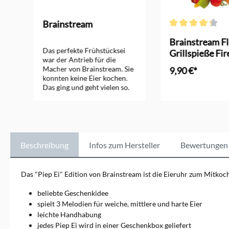
Brainstream
ng von 4.9 von 5 Sternen
Durchschnittliche 
Brainstream Fl
Das perfekte Frühstücksei
Grillspieße Fir
war der Antrieb für die
2er Set
Macher von Brainstream. Sie
9,90 €*
konnten keine Eier kochen.
Das ging und geht vielen so.
In den Ware
Mal wird das Ei zu hart, mal
ist es zu weich. Ein normaler
Eierkocher ist dabei leider
auch nicht zuverlässig. So
kam es, dass die Entwickler
von Brainsteam eine Eieruhr
Beschreibung
Infos zum Hersteller
Bewertungen
entwickelten, dass wie ein Ei
fühlt und ein Lied trällert,
wenn das Ei den perfekten
Das "Piep Ei" Edition von Brainstream ist die Eieruhr zum Mitkoc
Garzustand hat. Das Piep Ei
war geboren. Es kam so gut
beliebte Geschenkidee
an, dass es sich zu einer
spielt 3 Melodien für weiche, mittlere und harte Eier
beliebten und lustigen
leichte Handhabung
Geschenk Edition mauserte.
jedes Piep Ei wird in einer Geschenkbox geliefert
Brainstream - entwickelt und