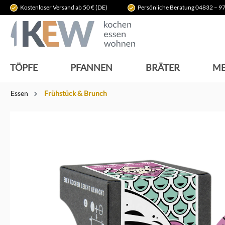
Kostenloser Versand ab 50 € (DE)
Persönliche Beratung 04832 – 97
springen
Zur Hauptnavigation springen
TÖPFE
PFANNEN
BRÄTER
ME
Essen
Frühstück & Brunch
Bildergalerie überspringen