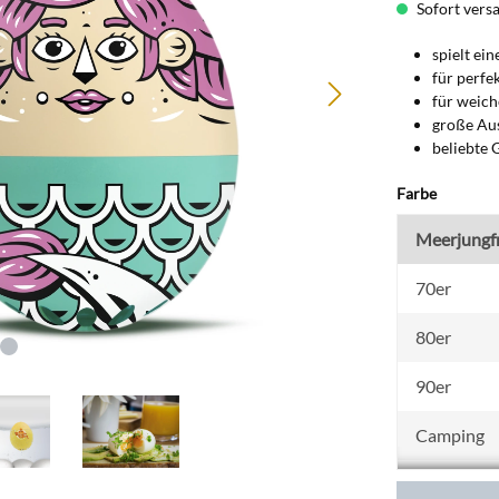
Sofort versan
spielt ei
für perfe
für weich
große Aus
beliebte 
auswähl
Farbe
Meerjungf
70er
80er
90er
Camping
Elvis