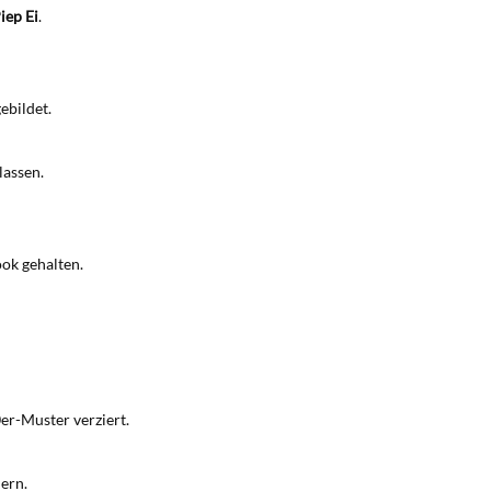
iep Ei
.
ebildet.
lassen.
ok gehalten.
0er-Muster verziert.
ern.