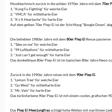
Musiktechnisch zurück in die wilden 1970er Jahre mit dem
Ein direkter Kontakt zu der
70er P
Marke ist möglich über
1. "Kung Fu Fighting" für weiche Eier
Brainstream GmbH, Berliner
2. "YMCA" für mittelharte Eier
Str. 46, 33813 Oerlinghausen,
3. "It´s A Heartache" für harte Eier
info@brainstream.de
Auf dem gelben 70er Piep-Ei ist der Schriftzug "Boogie Down" abg
Die beliebten 1980er Jahre mit dem
80er Piep Ei
Revue passieren 
1. "Take on me" für weiche Eier
2. "99 Luftballons" für mittelharte Eier
3. "Just can´t get enough" für harte Eier
Das dunkelblaue 80er Piep-Ei ist im typischen 80er Jahre Neon-Lo
Zurück in die 1990er Jahre reisen mit dem
90er Piep Ei
.
1. "Lemon Tree" für weiche Eier
2. "Go West" für mittelharte Eier
3. "Mr. Vain" für harte Eier
Das türkisfarbene 90er Piep-Ei ist mit einem coolen, grafischen 9
Das
Piep Ei Meerjungfrau
schlägt hohe Wellen mit maritimen Lied