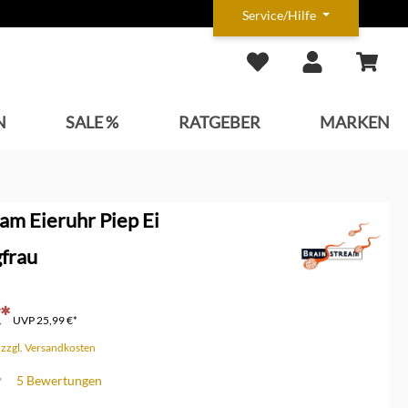
Service/Hilfe
N
SALE %
RATGEBER
MARKEN
am Eieruhr Piep Ei
frau
*
UVP
25,99 €*
. zzgl. Versandkosten
5 Bewertungen
che Bewertung von 4.6 von 5 Sternen