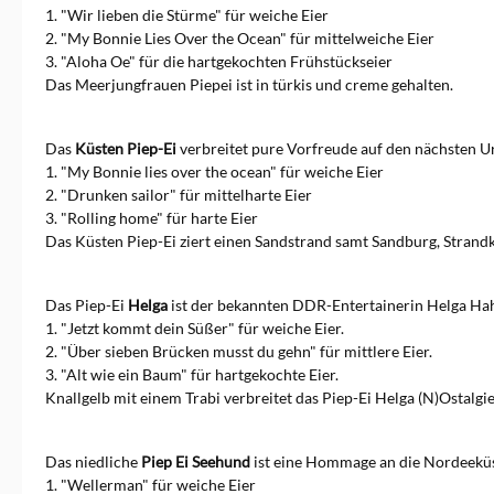
1. "Wir lieben die Stürme" für weiche Eier
2. "My Bonnie Lies Over the Ocean" für mittelweiche Eier
3. "Aloha Oe" für die hartgekochten Frühstückseier
Das Meerjungfrauen Piepei ist in türkis und creme gehalten.
Das
Küsten Piep-Ei
verbreitet pure Vorfreude auf den nächsten U
1. "My Bonnie lies over the ocean" für weiche Eier
2. "Drunken sailor" für mittelharte Eier
3. "Rolling home" für harte Eier
Das Küsten Piep-Ei ziert einen Sandstrand samt Sandburg, Stra
Das Piep-Ei
Helga
ist der
bekannten DDR-Entertainerin Helga Hah
1. "Jetzt kommt dein Süßer" für weiche Eier.
2. "Über sieben Brücken musst du gehn" für mittlere Eier.
3. "Alt wie ein Baum" für hartgekochte Eier.
Knallgelb mit einem Trabi verbreitet das Piep-Ei Helga (N)Ostalgie
Das niedliche
Piep Ei Seehund
ist eine Hommage an die Nordeeküst
1. "Wellerman" für weiche Eier