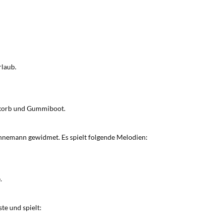
rlaub.
ndkorb und Gummiboot.
nemann gewidmet. Es spielt folgende Melodien:
.
e und spielt: