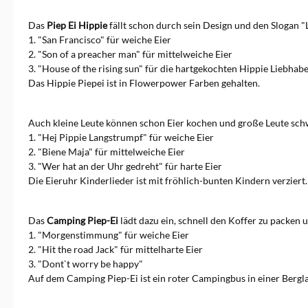
Rupprecht und Sohn Markus
Gabriel ist sich treu
Das
Piep Ei Hippie
fällt schon durch sein Design und den Slogan "
geblieben. Neben dem Piep Ei
1. "San Francisco" für weiche Eier
gibt es noch den Nudelkocher
2. "Son of a preacher man" für mittelweiche Eier
Al Dente von Brainstream,
3. "House of the rising sun" für die hartgekochten Hippie Liebhab
der auf dem gleichen Prinzip
Das Hippie Piepei ist in Flowerpower Farben gehalten.
funktioniert. Als echter
Italiener spielt dieser
natürlich 4 weltbekannte, mit
Italien verbundene Melodien,
Auch kleine Leute können schon Eier kochen und große Leute sc
für jeweils perfekte bissfeste
1. "Hej Pippie Langstrumpf" für weiche Eier
bis weiche Nudeln. Nach dem
2. "Biene Maja" für mittelweiche Eier
großen Erfolg der Marke
3. "Wer hat an der Uhr gedreht" für harte Eier
Brainstream hat diese auch
Die Eieruhr Kinderlieder ist mit fröhlich-bunten Kindern verziert.
den Vertrieb für andere
praktische Küchen-Gadgets
übernommen. Dazu gehört
zum Beispiel die praktischen
Das
Camping Piep-Ei
lädt dazu ein, schnell den Koffer zu packen
Abtropfgestelle drip-line und
1. "Morgenstimmung" für weiche Eier
drip-it für die Spüle. Endlich
2. "Hit the road Jack" für mittelharte Eier
gibt es eine gute Lösung, um
3. "Dont`t worry be happy"
Spültücher zu trocknen und
Auf dem Camping Piep-Ei ist ein roter Campingbus in einer Bergla
Flaschen abtropfen zu lassen,
ohne dass sie umfallen oder
zu viel Platz verbraucht wird.