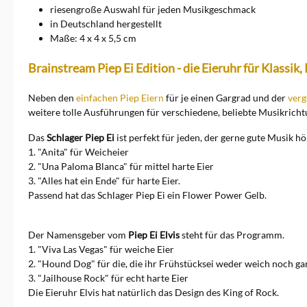
hergestellt Made in Germany
riesengroße Auswahl für jeden Musikgeschmack
Die ersten Piep Eier waren
in Deutschland hergestellt
nur für je einen Gargrad
Maße: 4 x 4 x 5,5 cm
geeignet. Detlef war das
Weichei, Schantall ideal für
Brainstream Piep Ei Edition - die Eieruhr für Klassi
mittelharten und Hartmut
natürlich für die harten Eier.
Doch schon bald wurde das
Neben den
einfachen Piep Eiern
für je einen Gargrad und der
verg
Ei schlauer und es kam das
weitere tolle Ausführungen für verschiedene, beliebte Musikricht
echt vergoldete Piep Ei, dass
alle 3 Gargrade perfekt
Das
Schlager Piep Ei
ist perfekt für jeden, der gerne gute Musik hör
beherrscht. Mit diesem kam
1. "Anita" für Weicheier
der Durchbruch und die
2. "Una Paloma Blanca" für mittel harte Eier
lustige Vielfalt. Inzwischen
gibt es für jeden
3. "Alles hat ein Ende" für harte Eier.
Musikgeschmack und jeden
Passend hat das Schlager Piep Ei ein Flower Power Gelb.
Eierliebhaber die perfekte
Eieruhr von Brainstream. Die
Entwicklung und Herstellung
Der Namensgeber vom
Piep Ei Elvis
steht für das Programm.
der perfekten Eieruhr findet
1. "Viva Las Vegas" für weiche Eier
immer noch in
2. "Hound Dog" für die, die ihr Frühstücksei weder weich noch g
Oerlinghausen, in der Nähe
3. "Jailhouse Rock" für echt harte Eier
von Bielefeld, statt. Das
familiengeführte
Die Eieruhr Elvis hat natürlich das Design des King of Rock.
Unternehmen von Vater