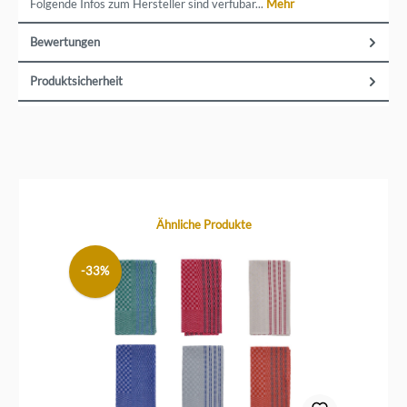
Marke Brainstream hat diese auch den Vertrieb für andere
Folgende Infos zum Hersteller sind verfübar...
Mehr
praktische Küchen-Gadgets übernommen. Dazu gehört zum
Beispiel die praktischen Abtropfgestelle drip-line und drip-it
für die Spüle. Endlich gibt es eine gute Lösung, um
Bewertungen
Spültücher zu trocknen und Flaschen abtropfen zu lassen,
ohne dass sie umfallen oder zu viel Platz verbraucht wird.
Ein direkter Kontakt zu der Marke ist möglich über
Produktsicherheit
Brainstream GmbH, Berliner Str. 46, 33813 Oerlinghausen,
info@brainstream.de
Produktgalerie überspringen
Ähnliche Produkte
-33%