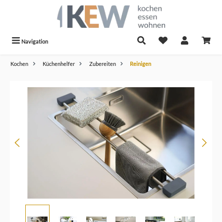
alt springen
Navigation
Kochen
Küchenhelfer
Zubereiten
Reinigen
Bildergalerie überspringen