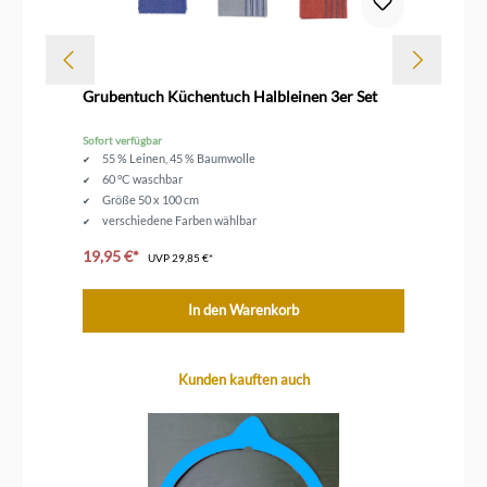
Dur
Grubentuch Küchentuch Halbleinen 3er Set
Ka
Sofort verfügbar
Sof
55 % Leinen, 45 % Baumwolle
60 °C waschbar
Größe 50 x 100 cm
verschiedene Farben wählbar
19,95 €*
ab
UVP
29,85 €*
In den Warenkorb
Produktgalerie überspringen
Kunden kauften auch