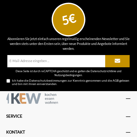
5€
Abonnieren Sie jetzt einfach unseren regelmäßig erscheinenden Newsletter und Sie
werden stets unter den Ersten sein, über neue Produkte und Angebote informiert
werden.
E-
Mail-
Adresse*
Diese Seite ist durch reCAPTCHA geschützt und es gelten die
Datenschutzrichtlinie
und
Nutzungsbedingungen
.
Ich habe die
Datenschutzbestimmungen
zur Kenntnis genommen und die
AGB
gelesen
und bin mit ihnen einverstanden.
SERVICE
KONTAKT