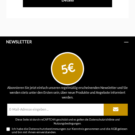
NEWSLETTER
5€
Abonnieren Sie jetzt einfach unseren regelmäßig erscheinenden Newsletter und Sie
werden stets unter den Ersten sein, über neue Produkte und Angebote informiert
werden.
E-
Mail-
Adresse*
Diese Seite ist durch reCAPTCHA geschützt und es gelten die
Datenschutzrichtlinie
und
Nutzungsbedingungen
.
Ich habe die
Datenschutzbestimmungen
zur Kenntnis genommen und die
AGB
gelesen
und bin mit ihnen einverstanden.