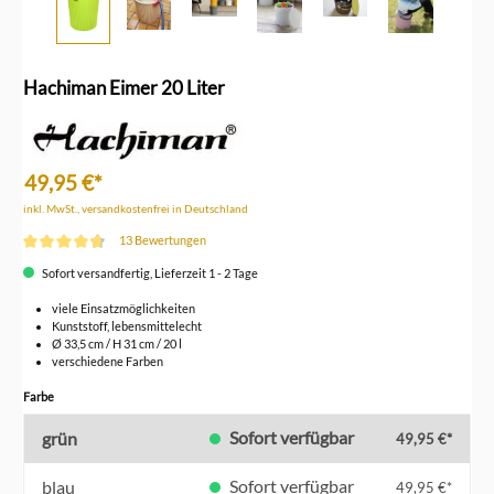
Hachiman Eimer 20 Liter
49,95 €*
inkl. MwSt., versandkostenfrei in Deutschland
13 Bewertungen
Durchschnittliche Bewertung von 4.7 von 5 Sternen
Sofort versandfertig, Lieferzeit 1 - 2 Tage
viele Einsatzmöglichkeiten
Kunststoff, lebensmittelecht
Ø 33,5 cm / H 31 cm / 20 l
verschiedene Farben
auswählen
Farbe
Sofort verfügbar
grün
49,95 €*
Sofort verfügbar
blau
49,95 €*