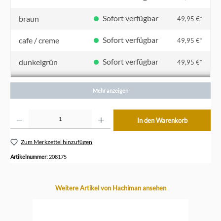
Sofort verfügbar
braun
49,95 €*
Sofort verfügbar
cafe / creme
49,95 €*
Sofort verfügbar
dunkelgrün
49,95 €*
Sofort verfügbar
elfenbein / creme
49,95 €*
Mehr anzeigen
Sofort verfügbar
grau / Griff und Deckel dunkelgrau
49,95 €*
Produkt Anzahl: Gib den gewünschten Wert ein oder benutze die Schaltflächen um die Anzahl z
In den Warenkorb
Sofort verfügbar
grau / gelb
49,95 €*
Zum Merkzettel hinzufügen
Sofort verfügbar
grau uni
49,95 €*
Artikelnummer:
208175
Sofort verfügbar
khaki
49,95 €*
Produktgalerie überspringen
Weitere Artikel von Hachiman ansehen
Sofort verfügbar
navy blau / marineblau
49,95 €*
Sofort verfügbar
orange
49,95 €*