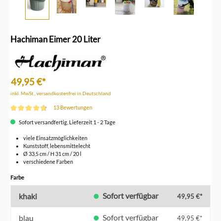
Hachiman Eimer 20 Liter
49,95 €*
inkl. MwSt., versandkostenfrei in Deutschland
13 Bewertungen
Durchschnittliche Bewertung von 4.7 von 5 Sternen
Sofort versandfertig, Lieferzeit 1 - 2 Tage
viele Einsatzmöglichkeiten
Kunststoff, lebensmittelecht
Ø 33,5 cm / H 31 cm / 20 l
verschiedene Farben
auswählen
Farbe
Sofort verfügbar
khaki
49,95 €*
Sofort verfügbar
blau
49,95 €*