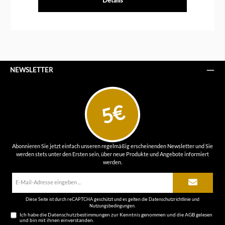
NEWSLETTER
5€
Abonnieren Sie jetzt einfach unseren regelmäßig erscheinenden Newsletter und Sie
werden stets unter den Ersten sein, über neue Produkte und Angebote informiert
werden.
E-
Mail-
Adresse*
Diese Seite ist durch reCAPTCHA geschützt und es gelten die
Datenschutzrichtlinie
und
Nutzungsbedingungen
.
Ich habe die
Datenschutzbestimmungen
zur Kenntnis genommen und die
AGB
gelesen
und bin mit ihnen einverstanden.