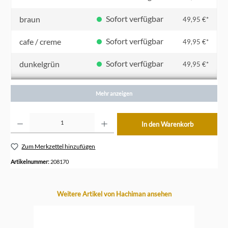
Sofort verfügbar
braun
49,95 €*
Sofort verfügbar
cafe / creme
49,95 €*
Sofort verfügbar
dunkelgrün
49,95 €*
Sofort verfügbar
elfenbein / creme
49,95 €*
Mehr anzeigen
Sofort verfügbar
grau / Griff und Deckel dunkelgrau
49,95 €*
Produkt Anzahl: Gib den gewünschten Wert ein oder benutze die Schaltflächen um die Anzahl z
In den Warenkorb
Sofort verfügbar
grau / gelb
49,95 €*
Zum Merkzettel hinzufügen
Sofort verfügbar
grau uni
49,95 €*
Artikelnummer:
208170
Sofort verfügbar
grün
49,95 €*
Produktgalerie überspringen
Weitere Artikel von Hachiman ansehen
Sofort verfügbar
navy blau / marineblau
49,95 €*
Sofort verfügbar
orange
49,95 €*