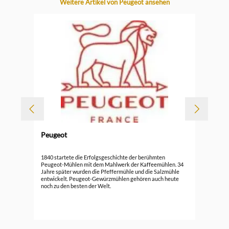
Produktgalerie überspringen
Weitere Artikel von Peugeot ansehen
-
Peugeot
Durc
Peu
1840 startete die Erfolgsgeschichte der berühmten
Peugeot-Mühlen mit dem Mahlwerk der Kaffeemühlen. 34
Jahre später wurden die Pfeffermühle und die Salzmühle
59,
entwickelt. Peugeot-Gewürzmühlen gehören auch heute
noch zu den besten der Welt.