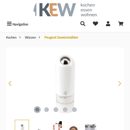
alt springen
Navigation
Kochen
Würzen
Peugeot Gewürzmühlen
Bildergalerie überspringen