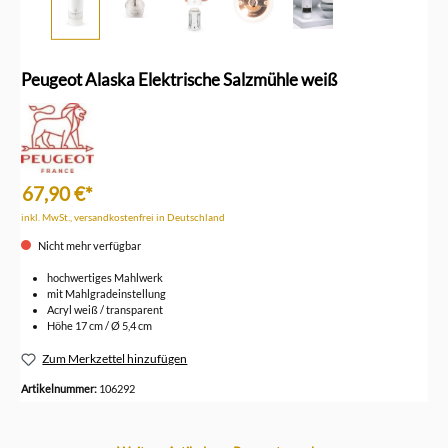
Peugeot Alaska Elektrische Salzmühle weiß
67,90 €*
inkl. MwSt., versandkostenfrei in Deutschland
Nicht mehr verfügbar
hochwertiges Mahlwerk
mit Mahlgradeinstellung
Acryl weiß / transparent
Höhe 17 cm / Ø 5,4 cm
Zum Merkzettel hinzufügen
Artikelnummer:
106292