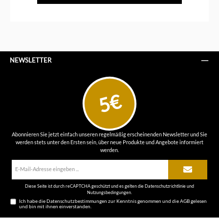
NEWSLETTER
5€
Abonnieren Sie jetzt einfach unseren regelmäßig erscheinenden Newsletter und Sie
werden stets unter den Ersten sein, über neue Produkte und Angebote informiert
werden.
E-
Mail-
Adresse*
Diese Seite ist durch reCAPTCHA geschützt und es gelten die
Datenschutzrichtlinie
und
Nutzungsbedingungen
.
Ich habe die
Datenschutzbestimmungen
zur Kenntnis genommen und die
AGB
gelesen
und bin mit ihnen einverstanden.