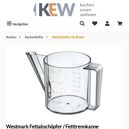
alt springen
Navigation
Kochen
Küchenhelfer
Küchenhelfer für Bräter
Bildergalerie überspringen
Westmark Fettabschöpfer / Fetttrennkanne