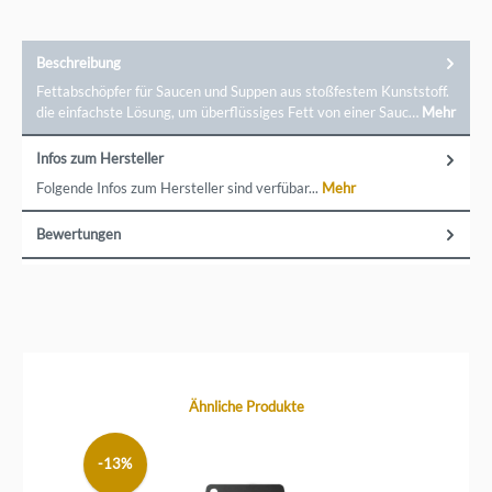
Lösungen für die Küche. Bei uns finden Sie nur einen
ausgewählten Bereich aus dem Westmark Sortiment. Nur
besonders innovative und / oder sehr gute Küchenutensilien
haben es bis auf kochen-essen-wohnen.de
Beschreibung
geschafft.Markeninformationen: Westmark GmbH, Im
Gewerbegebiet 6, 57368 Lennestadt-Elspe,
Fettabschöpfer für Saucen und Suppen aus stoßfestem Kunststoff.
info@westmark.de
die einfachste Lösung, um überflüssiges Fett von einer Sauc…
Mehr
Infos zum Hersteller
Folgende Infos zum Hersteller sind verfübar...
Mehr
Bewertungen
Produktgalerie überspringen
Ähnliche Produkte
-13%