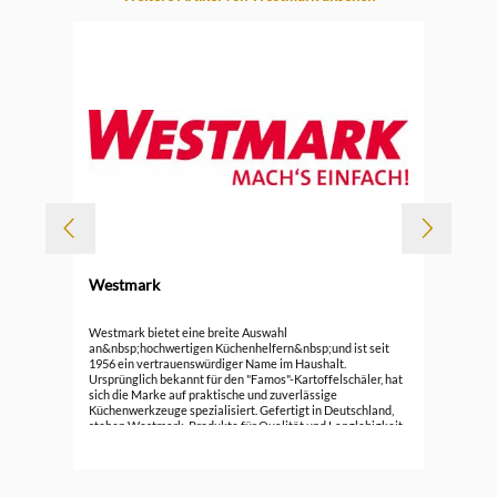
Westmark
Wes
Westmark bietet eine breite Auswahl
an&nbsp;hochwertigen Küchenhelfern&nbsp;und ist seit
1956 ein vertrauenswürdiger Name im Haushalt.
18,
Ursprünglich bekannt für den "Famos"-Kartoffelschäler, hat
sich die Marke auf praktische und zuverlässige
Küchenwerkzeuge spezialisiert. Gefertigt in Deutschland,
stehen Westmark-Produkte für Qualität und Langlebigkeit.
Unter dem Motto "WESTMARK MACH'S EINFACH!" bietet
das Unternehmen eine Vielzahl an nützlichen
Küchenutensilien, die den Alltag
erleichtern.&nbsp;Westmark hat viele gute und günstige