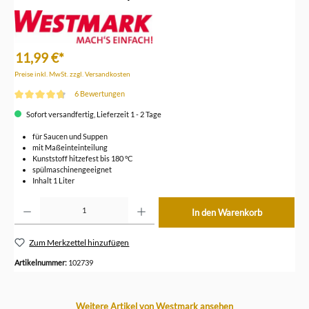
11,99 €*
Preise inkl. MwSt. zzgl. Versandkosten
6 Bewertungen
Durchschnittliche Bewertung von 4.8 von 5 Sternen
Sofort versandfertig, Lieferzeit 1 - 2 Tage
für Saucen und Suppen
mit Maßeinteinteilung
Kunststoff hitzefest bis 180 °C
spülmaschinengeeignet
Inhalt 1 Liter
Produkt Anzahl: Gib den gewünschten Wert ein oder benutze die Schaltflächen um die Anzahl z
In den Warenkorb
Zum Merkzettel hinzufügen
Artikelnummer:
102739
Produktgalerie überspringen
Weitere Artikel von Westmark ansehen