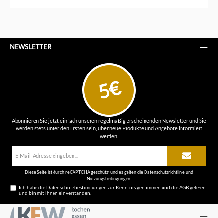
NEWSLETTER
5€
Abonnieren Sie jetzt einfach unseren regelmäßig erscheinenden Newsletter und Sie
werden stets unter den Ersten sein, über neue Produkte und Angebote informiert
werden.
E-
Mail-
Adresse*
Diese Seite ist durch reCAPTCHA geschützt und es gelten die
Datenschutzrichtlinie
und
Nutzungsbedingungen
.
Ich habe die
Datenschutzbestimmungen
zur Kenntnis genommen und die
AGB
gelesen
und bin mit ihnen einverstanden.