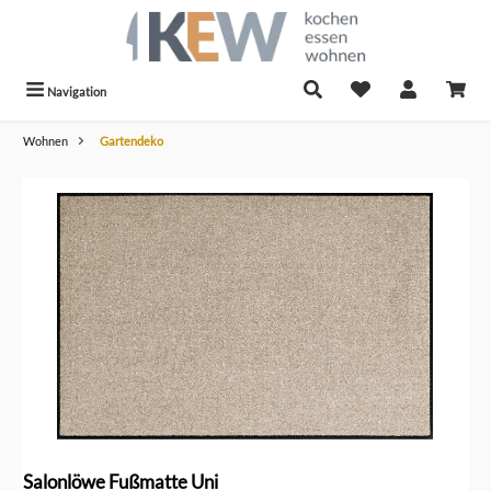
alt springen
Navigation
Wohnen
Gartendeko
Bildergalerie überspringen
Salonlöwe Fußmatte Uni