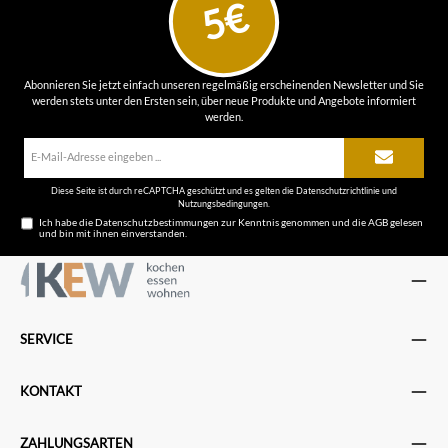
5€
Abonnieren Sie jetzt einfach unseren regelmäßig erscheinenden Newsletter und Sie
werden stets unter den Ersten sein, über neue Produkte und Angebote informiert
werden.
E-
Mail-
Adresse*
Diese Seite ist durch reCAPTCHA geschützt und es gelten die
Datenschutzrichtlinie
und
Nutzungsbedingungen
.
Ich habe die
Datenschutzbestimmungen
zur Kenntnis genommen und die
AGB
gelesen
und bin mit ihnen einverstanden.
SERVICE
KONTAKT
ZAHLUNGSARTEN