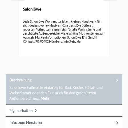
Salonlöwe
Durc
Sal
Jede Salonlöwe Wohnmatte ist ein kleines Kunstwerk für
sich, designt von exklusiven Künstlern. Die äußerst
robusten Fußmatten eignen sich für alle Wohnräume und
41,
geschützte Außenbereiche. Viele schöne Motive stehen zur
Auswahl.Markeninformationen: Salonlöwe Efia GmbH,
Königstr. 70, 90402 Nürnberg, info@efia.de
Beschreibung
Salonlöwe Fußmatte einfarbig für Bad, Küche, Schlaf- und
Wohnzimmer oder den Flur. auch für den geschützten
Außenbereich ge…
Mehr
Eigenschaften
Infos zum Hersteller