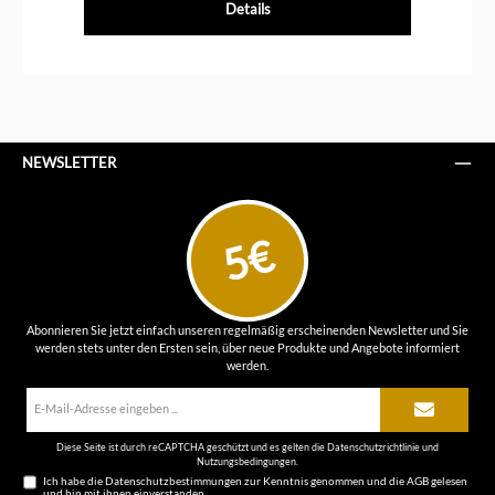
Details
NEWSLETTER
5€
Abonnieren Sie jetzt einfach unseren regelmäßig erscheinenden Newsletter und Sie
werden stets unter den Ersten sein, über neue Produkte und Angebote informiert
werden.
E-
Mail-
Adresse*
Diese Seite ist durch reCAPTCHA geschützt und es gelten die
Datenschutzrichtlinie
und
Nutzungsbedingungen
.
Ich habe die
Datenschutzbestimmungen
zur Kenntnis genommen und die
AGB
gelesen
und bin mit ihnen einverstanden.