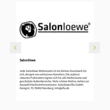
Salonlöwe
Sal
Jede Salonlöwe Wohnmatte ist ein kleines Kunstwerk für
sich, designt von exklusiven Künstlern. Die äußerst
robusten Fußmatten eignen sich für alle Wohnräume und
41,
geschützte Außenbereiche. Viele schöne Motive stehen zur
Auswahl.Markeninformationen: Salonlöwe Efia GmbH,
Königstr. 70, 90402 Nürnberg, info@efia.de