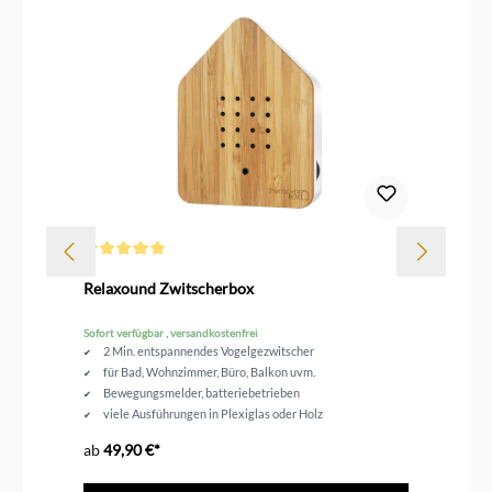
Durchschnittliche Bewertung von 5 von 5 Sternen
Dur
Relaxound Zwitscherbox
Le
Sofort verfügbar , versandkostenfrei
Sof
2 Min. entspannendes Vogelgezwitscher
für Bad, Wohnzimmer, Büro, Balkon uvm.
Bewegungsmelder, batteriebetrieben
viele Ausführungen in Plexiglas oder Holz
ab
49,90 €*
ab