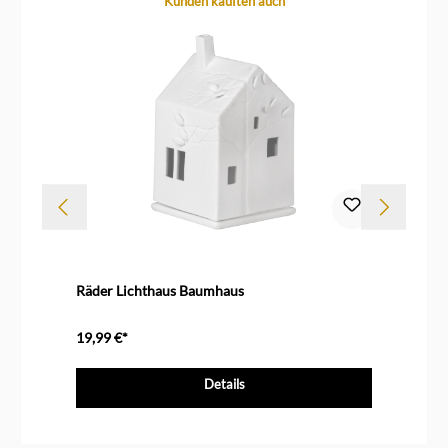
Kunden kauften auch
Räder Lichthaus Baumhaus
Rä
19,99 €*
22
Details