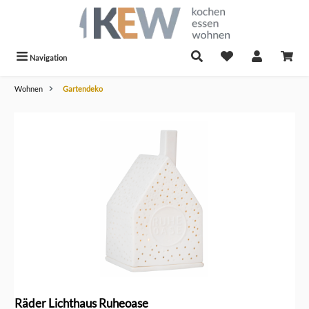
alt springen
Navigation
Wohnen
Gartendeko
Bildergalerie überspringen
Räder Lichthaus Ruheoase