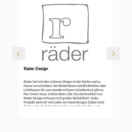
Räder Design
Durc
Räd
Räder hat sich den schönen Dingen in der Küche und zu
Hause verschrieben. Von Butterdosen und Brotkörben über
Lichthäuser bis zum wunderschönen Salatbesteck gibt es
7,0
hier immer neue, schöne Ideen. Die Geschenkartikel von
Räder Design erfreuen sich großer Beliebtheit! Jedes
Produkt wird mit viel Liebe von Hand designt. Dabei setzt
Räder auf natürliche Materialien, trendige Farben und
entzückende Details. Verschönern auch Sie Ihr Zuhause mit
Räder!Markeninformationen: Räder GmbH, Kornharpener
Str. 126, 44791 Bochum, info@raeder.de