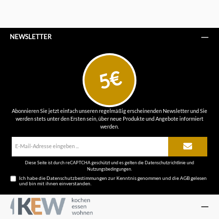
NEWSLETTER
5€
Abonnieren Sie jetzt einfach unseren regelmäßig erscheinenden Newsletter und Sie
werden stets unter den Ersten sein, über neue Produkte und Angebote informiert
werden.
E-
Mail-
Adresse*
Diese Seite ist durch reCAPTCHA geschützt und es gelten die
Datenschutzrichtlinie
und
Nutzungsbedingungen
.
Ich habe die
Datenschutzbestimmungen
zur Kenntnis genommen und die
AGB
gelesen
und bin mit ihnen einverstanden.