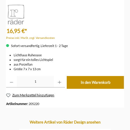
16,95 €*
Preise inkl. MwSt. zzgl. Versandkosten
Sofort versandfertig, Lieferzeit 1 - 2 Tage
Lichthaus Ruheoase
sorgt für ein tolles Lichtspiel
aus Porzellan
Größe 7 x 7 x 13 cm
Produkt Anzahl: Gib den gewünschten Wert ein oder benutze die Schaltflächen um die Anzahl z
In den Warenkorb
Zum Merkzettel hinzufügen
Artikelnummer:
205220
Produktgalerie überspringen
Weitere Artikel von Räder Design ansehen