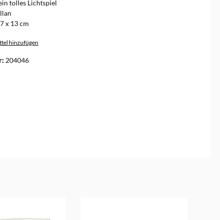
ein tolles Lichtspiel
llan
7 x 13 cm
tel hinzufügen
r:
204046