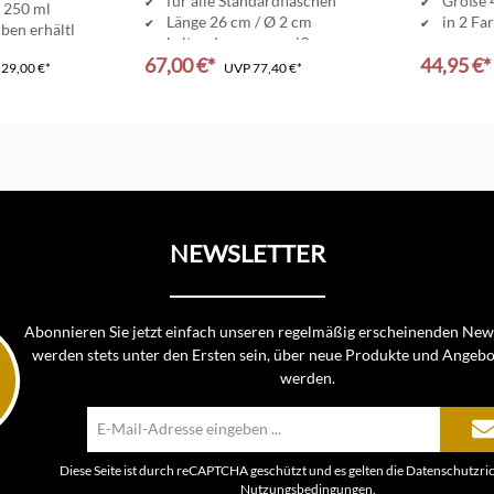
für alle Standardflaschen
Größe 
t 250 ml
Länge 26 cm / Ø 2 cm
in 2 Fa
rben erhältlich
kalt- oder warmweiß
67,00 €*
44,95 €*
P
29,00 €*
UVP
77,40 €*
NEWSLETTER
Abonnieren Sie jetzt einfach unseren regelmäßig erscheinenden News
werden stets unter den Ersten sein, über neue Produkte und Angebo
werden.
E-
Mail-
Adresse*
Diese Seite ist durch reCAPTCHA geschützt und es gelten die
Datenschutzric
Nutzungsbedingungen
.