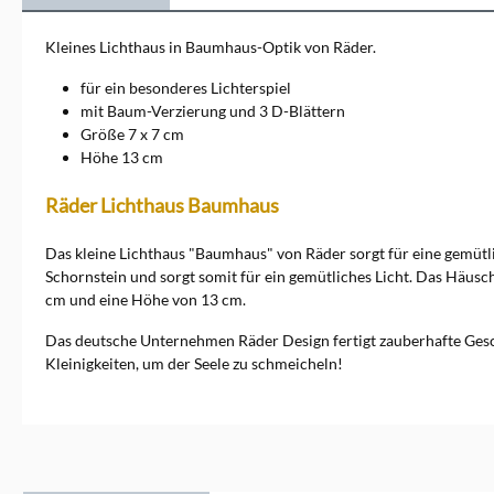
designt. Dabei setzt Räder auf
natürliche Materialien,
Kleines Lichthaus in Baumhaus-Optik von Räder.
trendige Farben und
entzückende Details.
für ein besonderes Lichterspiel
Verschönern auch Sie Ihr
mit Baum-Verzierung und 3 D-Blättern
Zuhause mit
Größe 7 x 7 cm
Räder!Markeninformationen:
Höhe 13 cm
Räder GmbH, Kornharpener
Str. 126, 44791 Bochum,
info@raeder.de
Räder Lichthaus Baumhaus
Das kleine Lichthaus "Baumhaus" von Räder sorgt für eine gemütlic
Schornstein und sorgt somit für ein gemütliches Licht. Das Häusch
cm und eine Höhe von 13 cm.
Das deutsche Unternehmen Räder Design fertigt zauberhafte Gesch
Kleinigkeiten, um der Seele zu schmeicheln!