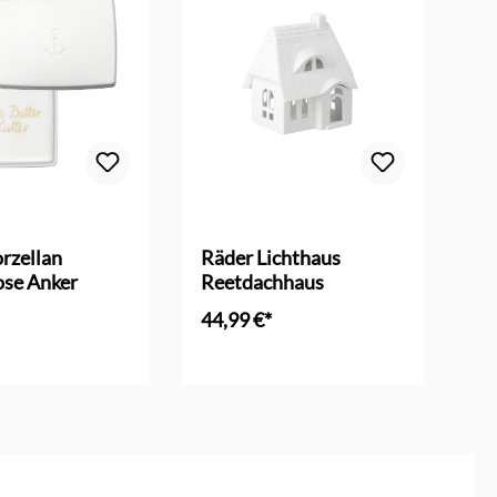
Dur
rzellan
Räder Lichthaus
Rä
ose Anker
Reetdachhaus
Li
Pf
44,99 €*
22
en Warenkorb
In den Warenkorb