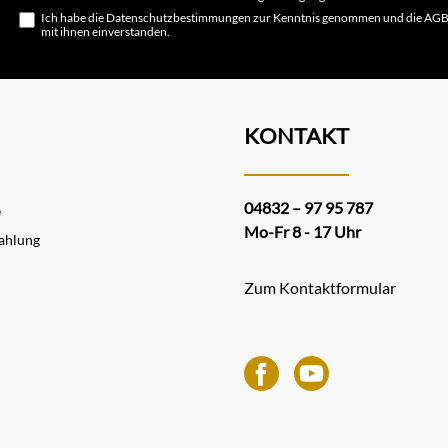
Ich habe die
Datenschutzbestimmungen
zur Kenntnis genommen und die
AG
mit ihnen einverstanden.
KONTAKT
04832 – 97 95 787
e
Mo-Fr 8 - 17 Uhr
ahlung
Zum Kontaktformular