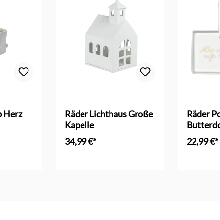
 Bewertung von 5 von 5 Sternen
b Herz
Räder Lichthaus Große
Räder Po
Kapelle
Butterd
34,99 €*
22,99 €*
nkorb
In den Warenkorb
In d