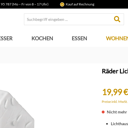
 95 787 (Mo – Fr von 8 – 17 Uhr)
Kauf auf Rechnung
SSER
KOCHEN
ESSEN
WOHNE
Räder Li
19,99 €
Preise inkl. MwSt
Nicht mehr 
Lichthau