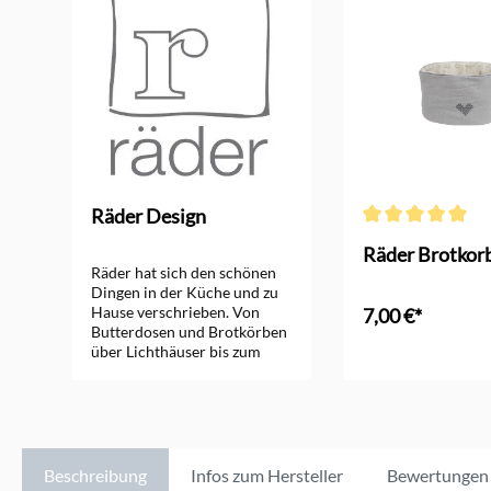
Räder Design
Durchschnittliche
Räder Brotkor
Räder hat sich den schönen
Dingen in der Küche und zu
Hause verschrieben. Von
7,00 €*
Butterdosen und Brotkörben
über Lichthäuser bis zum
In den Ware
wunderschönen Salatbesteck
gibt es hier immer neue,
schöne Ideen. Die
Geschenkartikel von Räder
Design erfreuen sich großer
Beliebtheit! Jedes Produkt
Beschreibung
Infos zum Hersteller
Bewertungen
wird mit viel Liebe von Hand