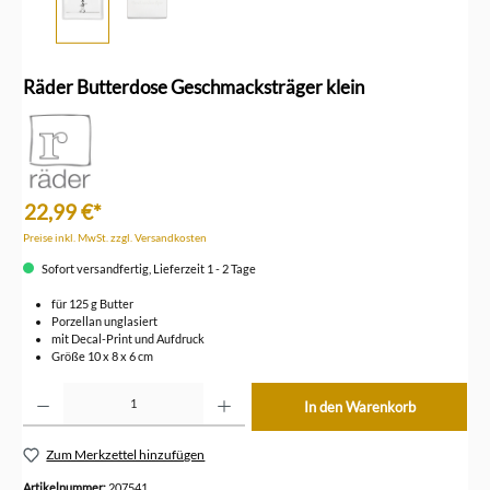
Räder Butterdose Geschmacksträger klein
22,99 €*
Preise inkl. MwSt. zzgl. Versandkosten
Sofort versandfertig, Lieferzeit 1 - 2 Tage
für 125 g Butter
Porzellan unglasiert
mit Decal-Print und Aufdruck
Größe 10 x 8 x 6 cm
Produkt Anzahl: Gib den gewünschten Wert ein oder benutze die Schaltflächen um die Anzahl z
In den Warenkorb
Zum Merkzettel hinzufügen
Artikelnummer:
207541