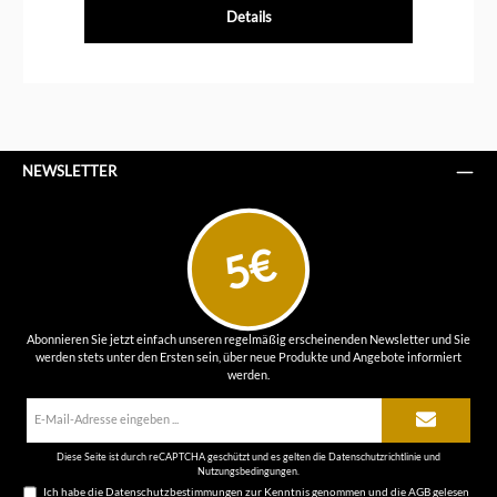
Details
NEWSLETTER
5€
Abonnieren Sie jetzt einfach unseren regelmäßig erscheinenden Newsletter und Sie
werden stets unter den Ersten sein, über neue Produkte und Angebote informiert
werden.
E-
Mail-
Adresse*
Diese Seite ist durch reCAPTCHA geschützt und es gelten die
Datenschutzrichtlinie
und
Nutzungsbedingungen
.
Ich habe die
Datenschutzbestimmungen
zur Kenntnis genommen und die
AGB
gelesen