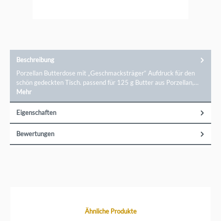
entzückende Details. Verschönern auch Sie Ihr Zuhause mit
Räder!Markeninformationen: Räder GmbH, Kornharpener
Str. 126, 44791 Bochum, info@raeder.de
Beschreibung
Porzellan Butterdose mit „Geschmacksträger“ Aufdruck für den
schön gedeckten Tisch. passend für 125 g Butter aus Porzellan,…
Mehr
Eigenschaften
Bewertungen
Produktgalerie überspringen
Ähnliche Produkte