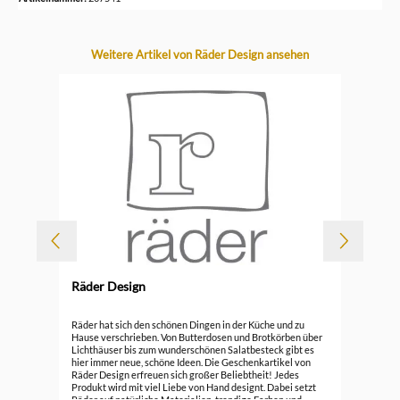
Produktgalerie überspringen
Weitere Artikel von Räder Design ansehen
Räder Design
Räd
Räder hat sich den schönen Dingen in der Küche und zu
Hause verschrieben. Von Butterdosen und Brotkörben über
Lichthäuser bis zum wunderschönen Salatbesteck gibt es
34,
hier immer neue, schöne Ideen. Die Geschenkartikel von
Räder Design erfreuen sich großer Beliebtheit! Jedes
Produkt wird mit viel Liebe von Hand designt. Dabei setzt
Räder auf natürliche Materialien, trendige Farben und