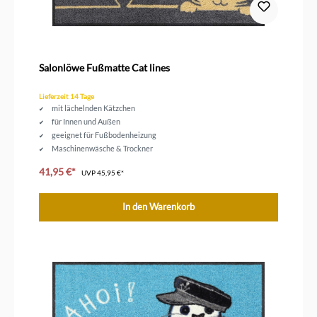
Salonlöwe Fußmatte Cat lines
Lieferzeit 14 Tage
mit lächelnden Kätzchen
für Innen und Außen
geeignet für Fußbodenheizung
Maschinenwäsche & Trockner
Größe 75 x 50 cm
41,95 €*
UVP
45,95 €*
In den Warenkorb