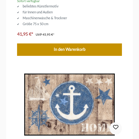
Sofort verfügbar
beliebtes Künstlermotiv
für Innen und Außen
Maschinenwäsche & Trockner
Größe 75 x 50 cm
geeignet für Fußbodenheizung
41,95 €*
UVP
45,95 €*
In den Warenkorb