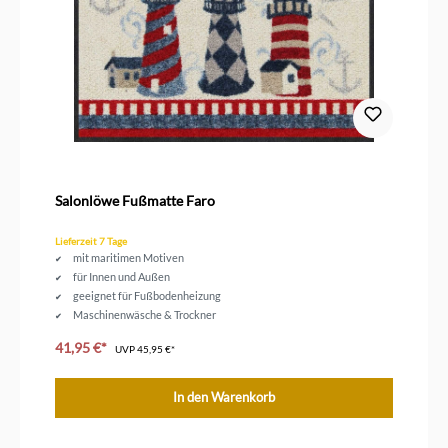
Salonlöwe Fußmatte Faro
Lieferzeit 7 Tage
mit maritimen Motiven
für Innen und Außen
geeignet für Fußbodenheizung
Maschinenwäsche & Trockner
Größe 75 x 50 cm
41,95 €*
UVP
45,95 €*
In den Warenkorb