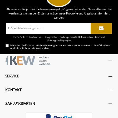
Abonnieren Sie jetzt einfach unseren regelmäßig erscheinenden Newsletter und Sie
werden stets unter den Ersten sein, über neue Produkte und Angebote informiert
werden.
E-
Mail-
Adresse*
Diese Seite ist durch reCAPTCHA geschützt und es gelten die
Datenschutzrichtlinie
und
Nutzungsbedingungen
.
Ich habe die
Datenschutzbestimmungen
zur Kenntnis genommen und die
AGB
gelesen
und bin mit ihnen einverstanden.
SERVICE
KONTAKT
ZAHLUNGSARTEN