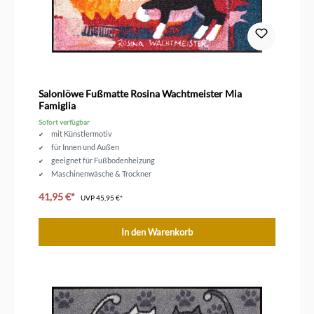
Salonlöwe Fußmatte Rosina Wachtmeister Mia
Famiglia
Sofort verfügbar
mit Künstlermotiv
für Innen und Außen
geeignet für Fußbodenheizung
Maschinenwäsche & Trockner
Größe 75 x 50 cm
41,95 €*
UVP
45,95 €*
In den Warenkorb