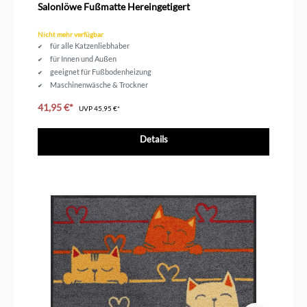
Salonlöwe Fußmatte Hereingetigert
Nicht mehr verfügbar
für alle Katzenliebhaber
für Innen und Außen
geeignet für Fußbodenheizung
Maschinenwäsche & Trockner
Größe 75 x 50 cm
41,95 €*
UVP
45,95 €*
Details