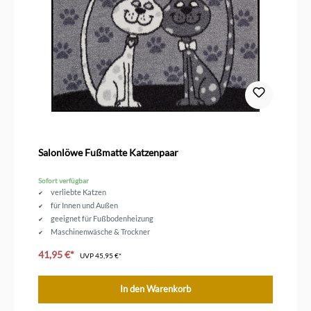
Salonlöwe Fußmatte Katzenpaar
Sofort verfügbar
verliebte Katzen
für Innen und Außen
geeignet für Fußbodenheizung
Maschinenwäsche & Trockner
Größe 75 x 50 cm
41,95 €*
UVP
45,95 €*
In den Warenkorb