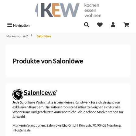
alt springen
Navigation
Marken von A-Z
Salonlöwe
Produkte von Salonlöwe
Jede Salonlöwe Wohnmatte ist ein kleines Kunstwerk für sich, designt von
exklusiven Künstlern. Die äußerst robusten Fußmatten eignen sich für alle
Wohnräume und geschützte Außenbereiche. Viele schöne Motive stehen zur
Auswahl.
Markeninformationen: Salonlöwe Efia GmbH, Königstr. 70, 90402 Nürnberg,
info@efia.de