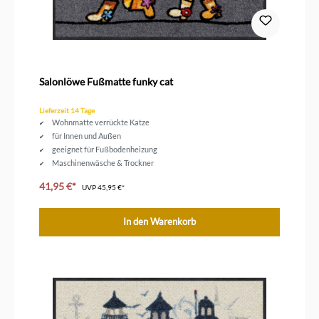
Salonlöwe Fußmatte funky cat
Lieferzeit 14 Tage
Wohnmatte verrückte Katze
für Innen und Außen
geeignet für Fußbodenheizung
Maschinenwäsche & Trockner
Größe 75 x 50 cm
41,95 €*
UVP
45,95 €*
In den Warenkorb