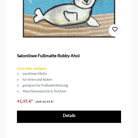
Salonlöwe Fußmatte Robby Ahoi
Nicht mehr verfügbar
maritimes Motiv
für Innen und Außen
geeignet für Fußbodenheizung
Maschinenwäsche & Trockner
Größe 75 x 50 cm
41,95 €*
UVP
45,95 €*
Details