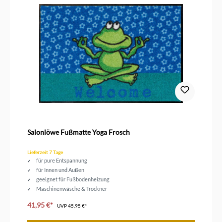
Salonlöwe Fußmatte Yoga Frosch
Lieferzeit 7 Tage
für pure Entspannung
für Innen und Außen
geeignet für Fußbodenheizung
Maschinenwäsche & Trockner
Größe 75 x 50 cm
41,95 €*
UVP
45,95 €*