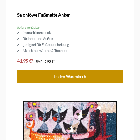
Salonlöwe Fußmatte Anker
Sofort verfügbar
im maritimen Look
für Innen und Außen
geeignet für Fußbodenheizung
Maschinenwäsche & Trockner
Größe 75 x 50 cm
41,95 €*
UVP
45,95 €*
In den Warenkorb