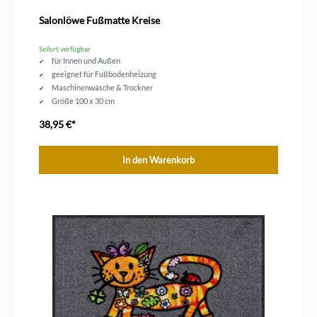
Salonlöwe Fußmatte Kreise
Sofort verfügbar
für Innen und Außen
geeignet für Fußbodenheizung
Maschinenwäsche & Trockner
Größe 100 x 30 cm
38,95 €*
In den Warenkorb