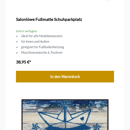
Salonlöwe Fußmatte Schuhparkplatz
Sofort verfügbar
ideal für alle Modebewussten
für Innen und Außen
geeignet für Fußbodenheizung
Maschinenwäsche & Trockner
Größe 30 x 100 cm
38,95 €*
In den Warenkorb