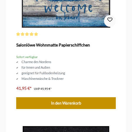
Durchschnittliche Bewertung von 5 von 5 Sternen
Salonlöwe Wohnmatte Papierschiffchen
Sofort verfügbar
Charme des Nordens
für Innen und Außen
geeignet für Fußbodenheizung
Maschinenwäsche & Trockner
Größe 75 x 50 cm
41,95 €*
UVP
45,95 €*
In den Warenkorb