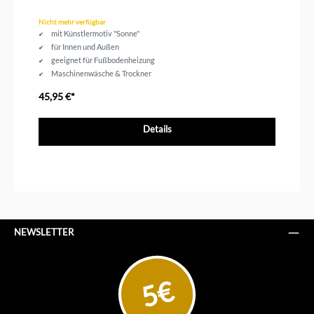
Nicht mehr verfügbar
mit Künstlermotiv "Sonne"
für Innen und Außen
geeignet für Fußbodenheizung
Maschinenwäsche & Trockner
Größe 75 x 50 cm
45,95 €*
Details
NEWSLETTER
5€