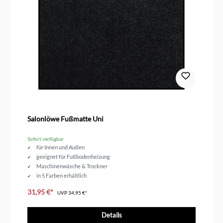
Salonlöwe Fußmatte Uni
Sofort verfügbar
für Innen und Außen
geeignet für Fußbodenheizung
Maschinenwäsche & Trockner
in 5 Farben erhältlich
31,95 €*
UVP
34,95 €*
Details