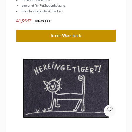
geeignet für Fußbodenheizung
Maschinenwäsche & Trockner
Größe 75 x 50 cm
41,95 €*
UVP
45,95 €*
In den Warenkorb