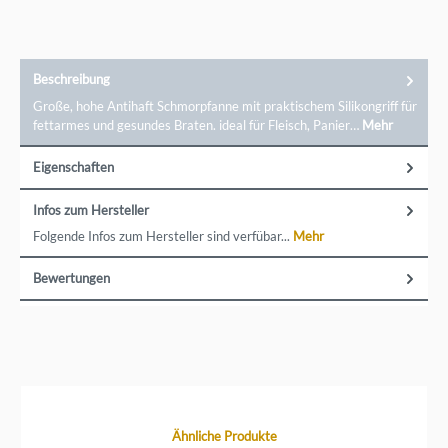
Beschreibung
Große, hohe Antihaft Schmorpfanne mit praktischem Silikongriff für
fettarmes und gesundes Braten. ideal für Fleisch, Panier…
Mehr
Eigenschaften
Infos zum Hersteller
Folgende Infos zum Hersteller sind verfübar...
Mehr
Bewertungen
Produktgalerie überspringen
Ähnliche Produkte