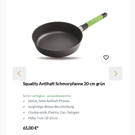
Squality Antihaft Schmorpfanne 20 cm grün
Sq
Sofort verfügbar , versandkostenfrei
Sofo
kleine, hohe Antihaft Pfanne
langlebige Biotan Beschichtung
Glaskeramik, Elektro, Gas, Halogen
Höhe 7 cm / Ø 20 cm
mit Silikongriff grün
65,00 €*
59