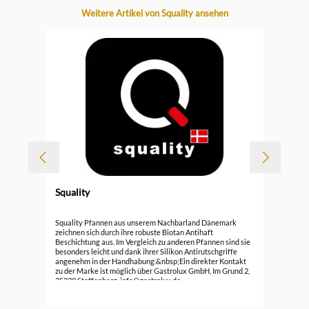
Produktgalerie überspringen
Weitere Artikel von Squality ansehen
Squality
cm
Squ
Squality Pfannen aus unserem Nachbarland Dänemark
zeichnen sich durch ihre robuste Biotan Antihaft
Beschichtung aus. Im Vergleich zu anderen Pfannen sind sie
39,
besonders leicht und dank ihrer Silikon Antirutschgriffe
angenehm in der Handhabung.&nbsp;Ein direkter Kontakt
zu der Marke ist möglich über Gastrolux GmbH, Im Grund 2,
35239 Steffenberg, info@gastrolux.de