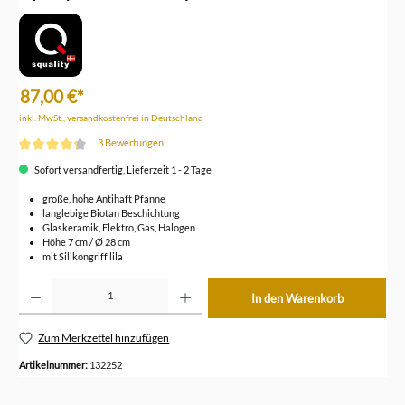
87,00 €*
inkl. MwSt., versandkostenfrei in Deutschland
3 Bewertungen
Durchschnittliche Bewertung von 4.3 von 5 Sternen
Sofort versandfertig, Lieferzeit 1 - 2 Tage
große, hohe Antihaft Pfanne
langlebige Biotan Beschichtung
Glaskeramik, Elektro, Gas, Halogen
Höhe 7 cm / Ø 28 cm
mit Silikongriff lila
Produkt Anzahl: Gib den gewünschten Wert ein oder benutze die Schaltflächen um die Anzahl z
In den Warenkorb
Zum Merkzettel hinzufügen
Artikelnummer:
132252