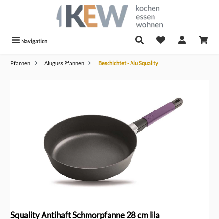
alt springen
Navigation
Pfannen
Aluguss Pfannen
Beschichtet - Alu Squality
Bildergalerie überspringen
Squality Antihaft Schmorpfanne 28 cm lila