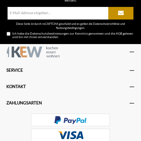
werden.
E-
Mail-
Adresse*
Diese Seite ist durch reCAPTCHA geschützt und es gelten die
Datenschutzrichtlinie
und
Nutzungsbedingungen
.
Ich habe die
Datenschutzbestimmungen
zur Kenntnis genommen und die
AGB
gelesen
und bin mit ihnen einverstanden.
SERVICE
KONTAKT
ZAHLUNGSARTEN