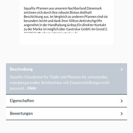
cm
Squ
Squality Pfannen aus unserem Nachbarland Dänemark
zeichnen sich durch ihre robuste Biotan Antihaft
Beschichtung aus. Im Vergleich zu anderen Pfannen sind sie
39,
besonders leicht und dank ihrer Silikon Antirutschgriffe
angenehm in der Handhabung.&nbsp;Ein direkter Kontakt
zu der Marke ist möglich über Gastrolux GmbH, Im Grund 2,
35239 Steffenberg, info@gastrolux.de
Beschreibung
Squality Glasdeckel für Töpfe und Pfannen für schonendes,
energiesparendes Sichtkochen. mit Dauerentlüftungsventil
passend…
Mehr
Eigenschaften
Bewertungen