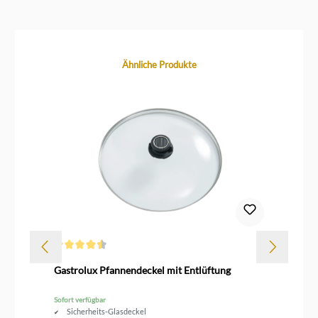
Produktgalerie überspringen
Ähnliche Produkte
Durchschnittliche Bewertung von 4.5 von 5 Sternen
Gastrolux Pfannendeckel mit Entlüftung
Sk
Sofort verfügbar
Sofo
Sicherheits-Glasdeckel