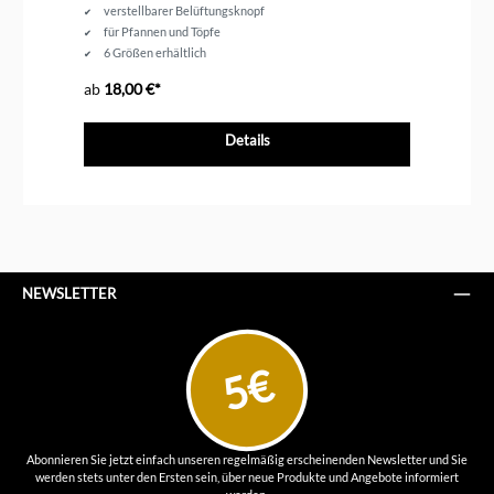
verstellbarer Belüftungsknopf
für Pfannen und Töpfe
6 Größen erhältlich
backofenfest
ab
18,00 €*
12
Details
NEWSLETTER
5€
Abonnieren Sie jetzt einfach unseren regelmäßig erscheinenden Newsletter und Sie
werden stets unter den Ersten sein, über neue Produkte und Angebote informiert