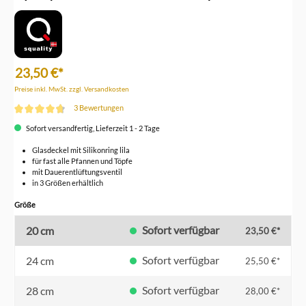
23,50 €*
Preise inkl. MwSt. zzgl. Versandkosten
3 Bewertungen
Durchschnittliche Bewertung von 4.6 von 5 Sternen
Sofort versandfertig, Lieferzeit 1 - 2 Tage
Glasdeckel mit Silikonring lila
für fast alle Pfannen und Töpfe
mit Dauerentlüftungsventil
in 3 Größen erhältlich
auswählen
Größe
Sofort verfügbar
20 cm
23,50 €*
Sofort verfügbar
24 cm
25,50 €*
Sofort verfügbar
28 cm
28,00 €*