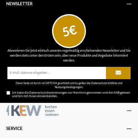
NEWSLETTER
5€
Abonnieren Sie jetzt einfach unseren regelmäßig erscheinenden Newsletter und Sie
werden stets unter den Ersten sein, über neue Produkte und Angebote informiert
werden.
E-
Mail-
Adresse*
Diese Seite ist durch reCAPTCHA geschützt und es gelten die
Datenschutzrichtlinie
und
Nutzungsbedingungen
.
Ich habe die
Datenschutzbestimmungen
zur Kenntnis genommen und die
AGB
gelesen
und bin mit ihnen einverstanden.
SERVICE