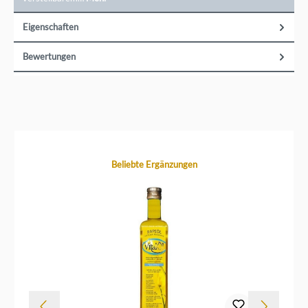
Aluminium Druckguss Kochgeschirr immer noch in
Dänemark her und kann so für eine gleichbleibend hohe
Qualität garantieren. Gastrolux Kochgeschirr &nbsp;
Eigenschaften
&nbsp; &nbsp; Gastrolux Pfannen &nbsp; &nbsp; &nbsp;
&nbsp; &nbsp; Bratpfannen Flache Pfannenmit 4 cm Höhe
Schmorpfannen Hohe Pfannenmit 6 - 7 cm Höhe
Bewertungen
Servierpfannen Hohe Pfannen mit2 backofenfesten Griffen
Viereckpfannen Hohe viereckige Pfannen &nbsp; &nbsp;
&nbsp; &nbsp; &nbsp; &nbsp; &nbsp; Gastrolux Töpfe
&nbsp; &nbsp; &nbsp; &nbsp; Bratentöpfe Flache Töpfe
mit10 cm Höhe Kochtöpfe Kochtöpfe mit13 bis 17 cm Höhe
Deckel für Töpfe &amp; Pfannen Bräter &amp; Woks
&nbsp; Gastrolux Pfannen und Töpfe aus Alugussmit Biotan
Plus Beschichtung Durch die Antihaft Beschichtung von
Gastrolux bleibt in dem Kochgeschirr nichts anhaften.
Biotan Plus ist die neueste Beschichtung von Gastrolux. Sie
ist eine Weiterentwicklung der Biotan, Nano und Titan 2001
Produktgalerie überspringen
Beliebte Ergänzungen
Antihaft Beschichtungen. Seit 2012 wird das Gastrolux
Kochgeschirr mit der neuen Biotan Plus Beschichtung
geliefert.&nbsp;Biotan Plus&nbsp;ist noch besser als der
Vorgänger Biotan. Bei Bedarf kann die Biotan Plus
Beschichtung erneuert werden! Die Beschichtung Biotan
Plus ist äußerst langlebig, hitzefest, PTFE-arm, PFOS
und&nbsp;PFOA-frei. Daher werden Gastrolux Pfannen und
Töpfe gerne auch in der anspruchsvollen Gastronomie
eingesetzt. In der Biotan Beschichtung ist Titan enthalten,
dass besonders hochwertig und lebensmittelecht ist. Die
Gastrolux Biotan Beschichtung wird daher häufig auch als
Titan Beschichtung bezeichnet. Alle Pfannen und Töpfe von
Gastrolux sind auch in der für den Induktionsherd
geeigneten Ausführung Induo verfügbar. Die normalen
Gastrolux Pfannen und Töpfe sind für alle gängigen