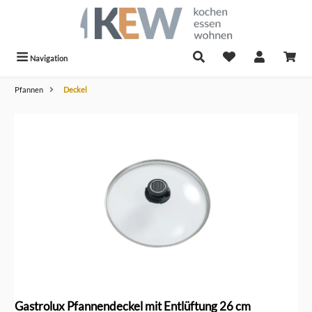
alt springen
Navigation
Pfannen
Deckel
Bildergalerie überspringen
Gastrolux Pfannendeckel mit Entlüftung 26 cm