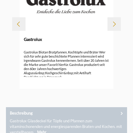
Gastrolux
Gas
Gastrolux Biotan Bratpfannen, Kochtöpfe und Bräter Wer
sich für sehr gute beschichtete Pfannen interessiert wird
irgendwann Gastrolux kennenlernen. Seit über 20 Jahren ist
ab
die Marke unser Favorit hierfür. Gastrolux produziert seit
den 60er Jahren hochwertiges
Aluguss&nbsp;Kochgeschirr&nbsp;mit Antihaft
Beschichtung in Dänemark.
Die&nbsp;Pfannen,&nbsp;Töpfe&nbsp;und&nbsp;Bräter&n
bsp;von Gastrolux leiten und speichern Wärme sehr gut.
Durch die langlebige Beschichtung ist das Kochen, Braten
und Reinigen besonders einfach. Das gute Aluguss
macht&nbsp;die&nbsp;fettarme Zubereitung&nbsp;bei
niedrigerer Herdleistung einfach, schnell, energiesparend,
gleichzeitig gesund und aromatisch. Gastrolux Biotan
Pfannen&nbsp;gehörten schon mehrfach bei Stiftung
Beschreibung
Warentest wegen ihrer guten Eigenschaften zu den besten
im Test. Bereits vor einigen Jahren wurde mit Gastrolux
Gastrolux Glasdeckel für Töpfe und Pfannen zum
Kochgeschirr die Weltmeisterschaft der Köche gewonnen.
vitaminschonenden und energiesparenden Braten und Kochen. mit
Während viele Hersteller die Fertigung inzwischen
ausgelagert haben, stellt Gastrolux das beschichtete
verstellbarem…
Mehr