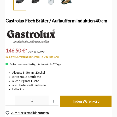
Gastrolux Fisch Bräter / Auflaufform Induktion 40 cm
146,50 €*
UVP
154,00 €*
inkl. MwSt., versandkostenfrei in Deutschland
Sofort versandfertig, Lieferzeit 1 - 2 Tage
Aluguss Bräter mit Deckel
extra große Bratfläche
auch für ganze Fische
alle Herdarten & Backofen
Höhe 7 cm
Produkt Anzahl: Gib den gewünschten Wert ein oder benutze die Schaltflächen um die Anzahl z
In den Warenkorb
Zum Merkzettel hinzufügen