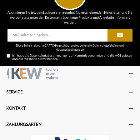
Abonnieren Sie jetzt einfach unseren regelmäßig erscheinenden Newsletter und Sie
werden stets unter den Ersten sein, über neue Produkte und Angebote informiert
werden.
E-
Mail-
Adresse*
Diese Seite ist durch reCAPTCHA geschützt und es gelten die
Datenschutzrichtlinie
und
Nutzungsbedingungen
.
Ich habe die
Datenschutzbestimmungen
zur Kenntnis genommen und die
AGB
gelesen
und bin mit ihnen einverstanden.
SERVICE
KONTAKT
ZAHLUNGSARTEN