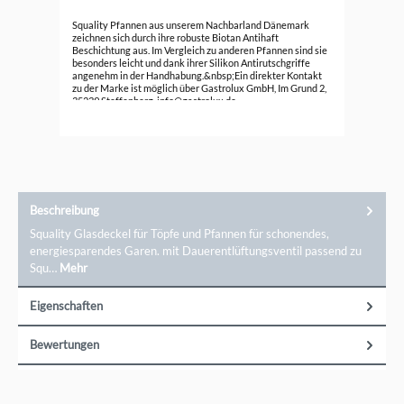
cm
Squ
Squality Pfannen aus unserem Nachbarland Dänemark
zeichnen sich durch ihre robuste Biotan Antihaft
Beschichtung aus. Im Vergleich zu anderen Pfannen sind sie
39,
besonders leicht und dank ihrer Silikon Antirutschgriffe
angenehm in der Handhabung.&nbsp;Ein direkter Kontakt
zu der Marke ist möglich über Gastrolux GmbH, Im Grund 2,
35239 Steffenberg, info@gastrolux.de
Beschreibung
Squality Glasdeckel für Töpfe und Pfannen für schonendes,
energiesparendes Garen. mit Dauerentlüftungsventil passend zu
Squ…
Mehr
Eigenschaften
Bewertungen