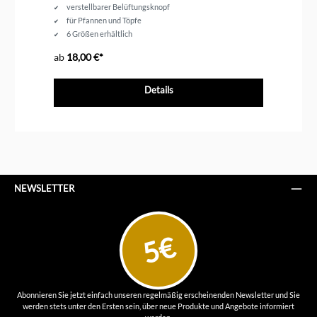
verstellbarer Belüftungsknopf
für Pfannen und Töpfe
6 Größen erhältlich
backofenfest
ab
18,00 €*
12
Details
NEWSLETTER
5€
Abonnieren Sie jetzt einfach unseren regelmäßig erscheinenden Newsletter und Sie
werden stets unter den Ersten sein, über neue Produkte und Angebote informiert