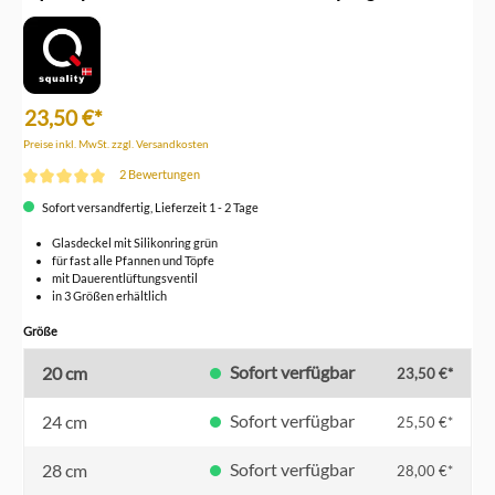
23,50 €*
Preise inkl. MwSt. zzgl. Versandkosten
2 Bewertungen
Durchschnittliche Bewertung von 5 von 5 Sternen
Sofort versandfertig, Lieferzeit 1 - 2 Tage
Glasdeckel mit Silikonring grün
für fast alle Pfannen und Töpfe
mit Dauerentlüftungsventil
in 3 Größen erhältlich
auswählen
Größe
Sofort verfügbar
20 cm
23,50 €*
Sofort verfügbar
24 cm
25,50 €*
Sofort verfügbar
28 cm
28,00 €*