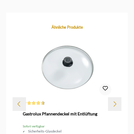
Produktgalerie überspringen
Ähnliche Produkte
Durchschnittliche Bewertung von 4.5 von 5 Sternen
Gastrolux Pfannendeckel mit Entlüftung
Sk
Sofort verfügbar
Sofo
Sicherheits-Glasdeckel