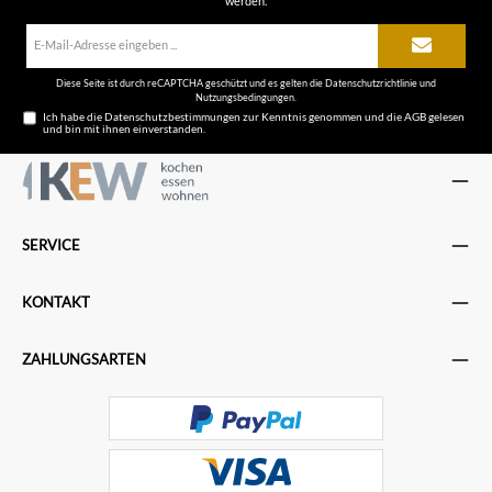
werden.
E-
Mail-
Adresse*
Diese Seite ist durch reCAPTCHA geschützt und es gelten die
Datenschutzrichtlinie
und
Nutzungsbedingungen
.
Ich habe die
Datenschutzbestimmungen
zur Kenntnis genommen und die
AGB
gelesen
und bin mit ihnen einverstanden.
SERVICE
KONTAKT
ZAHLUNGSARTEN