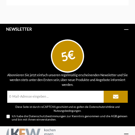
NEWSLETTER
5€
Abonnieren Sie jetzt einfach unseren regelmäßig erscheinenden Newsletter und Sie
werden stets unter den Ersten sein, über neue Produkte und Angebote informiert
werden.
E-
Mail-
Adresse*
Diese Seite ist durch reCAPTCHA geschützt und es gelten die
Datenschutzrichtlinie
und
Nutzungsbedingungen
.
Ich habe die
Datenschutzbestimmungen
zur Kenntnis genommen und die
AGB
gelesen
und bin mit ihnen einverstanden.