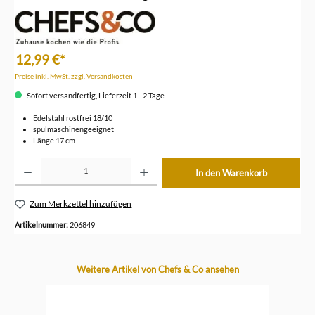
12,99 €*
Preise inkl. MwSt. zzgl. Versandkosten
Sofort versandfertig, Lieferzeit 1 - 2 Tage
Edelstahl rostfrei 18/10
spülmaschinengeeignet
Länge 17 cm
Produkt Anzahl: Gib den gewünschten Wert ein oder benutze die Schaltflächen um die Anzahl z
In den Warenkorb
Zum Merkzettel hinzufügen
Artikelnummer:
206849
Produktgalerie überspringen
Weitere Artikel von Chefs & Co ansehen