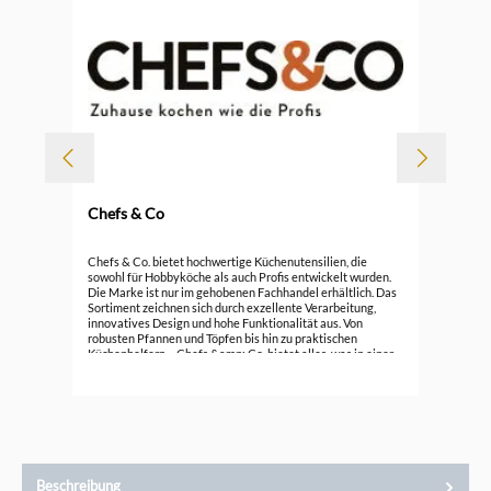
Chefs & Co
Durc
Che
Chefs & Co. bietet hochwertige Küchenutensilien, die
sowohl für Hobbyköche als auch Profis entwickelt wurden.
Die Marke ist nur im gehobenen Fachhandel erhältlich. Das
ab
Sortiment zeichnen sich durch exzellente Verarbeitung,
innovatives Design und hohe Funktionalität aus. Von
robusten Pfannen und Töpfen bis hin zu praktischen
Küchenhelfern – Chefs &amp; Co. bietet alles, was in einer
gut ausgestatteten Küche nicht fehlen darf. Entdecken Sie
die Vielfalt und Qualität von Chefs &amp; Co. und bringen
Sie Ihre Kochkünste auf ein neues Level mit Utensilien, die
höchsten Ansprüchen gerecht werden.
Beschreibung