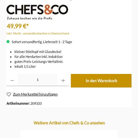
49,99 €*
inkl. MwSt., versandkostenfrei in Deutschland
Sofort versandfertig, Lieferzeit 1 - 2 Tage
kleiner Stieltopf mit Glasdeckel
für alle Herdarten inkl. Induktion
gutes Preis-Leistungs-Verhältnis
Inhalt 1,5 Liter
Produkt Anzahl: Gib den gewünschten Wert ein oder benutze die Schaltflächen um die Anzahl z
In den Warenkorb
Zum Merkzettel hinzufügen
Artikelnummer:
209333
Produktgalerie überspringen
Weitere Artikel von Chefs & Co ansehen