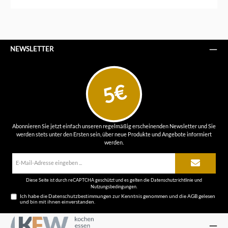
NEWSLETTER
5€
Abonnieren Sie jetzt einfach unseren regelmäßig erscheinenden Newsletter und Sie
werden stets unter den Ersten sein, über neue Produkte und Angebote informiert
werden.
E-
Mail-
Adresse*
Diese Seite ist durch reCAPTCHA geschützt und es gelten die
Datenschutzrichtlinie
und
Nutzungsbedingungen
.
Ich habe die
Datenschutzbestimmungen
zur Kenntnis genommen und die
AGB
gelesen
und bin mit ihnen einverstanden.