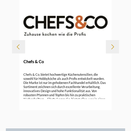
Chefs & Co
Durc
Che
Chefs & Co. bietet hochwertige Küchenutensilien, die
sowohl für Hobbyköche als auch Profis entwickelt wurden.
Die Marke ist nur im gehobenen Fachhandel erhältlich. Das
ab
Sortiment zeichnen sich durch exzellente Verarbeitung,
innovatives Design und hohe Funktionalität aus. Von
robusten Pfannen und Töpfen bis hin zu praktischen
Küchenhelfern – Chefs &amp; Co. bietet alles, was in einer
gut ausgestatteten Küche nicht fehlen darf. Entdecken Sie
die Vielfalt und Qualität von Chefs &amp; Co. und bringen
Sie Ihre Kochkünste auf ein neues Level mit Utensilien, die
höchsten Ansprüchen gerecht werden.