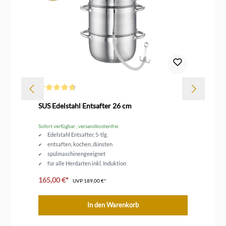
Durchschnittliche Bewertung von 4.7 von 5 Sternen
Dur
SUS Edelstahl Entsafter 26 cm
Sc
Sofort verfügbar , versandkostenfrei
Sofo
Edelstahl Entsafter, 5-tlg.
entsaften, kochen, dünsten
spülmaschinengeeignet
für alle Herdarten inkl. Induktion
Durchmesser 26 cm
165,00 €*
99
UVP
189,00 €*
In den Warenkorb