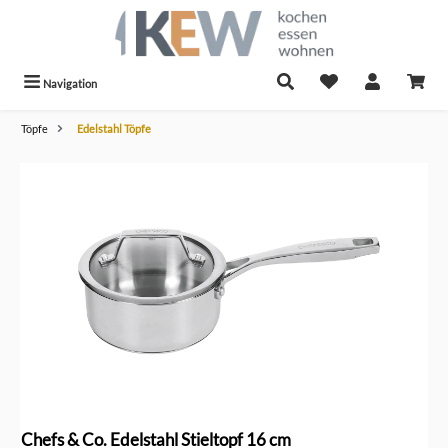
alt springen
Navigation
Töpfe
Edelstahl Töpfe
Bildergalerie überspringen
Chefs & Co. Edelstahl Stieltopf 16 cm