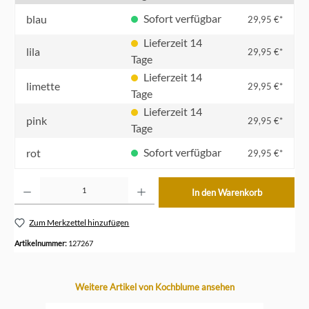
Sofort verfügbar
blau
29,95 €*
Lieferzeit 14
lila
29,95 €*
Tage
Lieferzeit 14
limette
29,95 €*
Tage
Lieferzeit 14
pink
29,95 €*
Tage
Sofort verfügbar
rot
29,95 €*
Produkt Anzahl: Gib den gewünschten Wert ein oder benutze die Schaltflächen um die Anzahl z
In den Warenkorb
Zum Merkzettel hinzufügen
Artikelnummer:
127267
Produktgalerie überspringen
Weitere Artikel von Kochblume ansehen