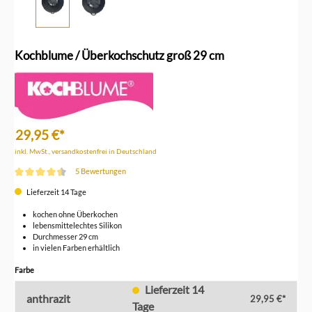
Kochblume / Überkochschutz groß 29 cm
29,95 €*
inkl. MwSt., versandkostenfrei in Deutschland
5 Bewertungen
Durchschnittliche Bewertung von 4.6 von 5 Sternen
Lieferzeit 14 Tage
kochen ohne Überkochen
lebensmittelechtes Silikon
Durchmesser 29 cm
in vielen Farben erhältlich
auswählen
Farbe
Lieferzeit 14
anthrazit
29,95 €*
Tage