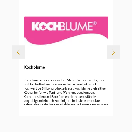
Kochblume
Koc
Kochblume ist eine innovative Marke für hochwertige und
praktische Küchenaccessoires. Mit einem Fokus auf
hochwertige Silikonprodukte bietet Kochblume vielseitige
15,
Küchenhelfer wie Topf- und Pfannenabdeckungen,
Kochutensilien und Backformen, die hitzebeständig,
langlebig und einfach zu reinigen sind. Diese Produkte
helfen, den Kochalltag zu erleichtern und sorgen für saubere
Küchenumgebung. Entdecken Sie die funktionale Eleganz
von Kochblume und verbessern Sie Ihre Koch- und
Backerlebnisse mit cleverem Design.