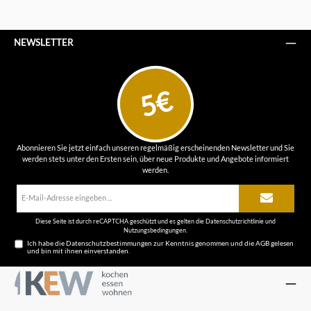
NEWSLETTER
5€
Abonnieren Sie jetzt einfach unseren regelmäßig erscheinenden Newsletter und Sie
werden stets unter den Ersten sein, über neue Produkte und Angebote informiert
werden.
E-
Mail-
Adresse*
Diese Seite ist durch reCAPTCHA geschützt und es gelten die
Datenschutzrichtlinie
und
Nutzungsbedingungen
.
Ich habe die
Datenschutzbestimmungen
zur Kenntnis genommen und die
AGB
gelesen
und bin mit ihnen einverstanden.