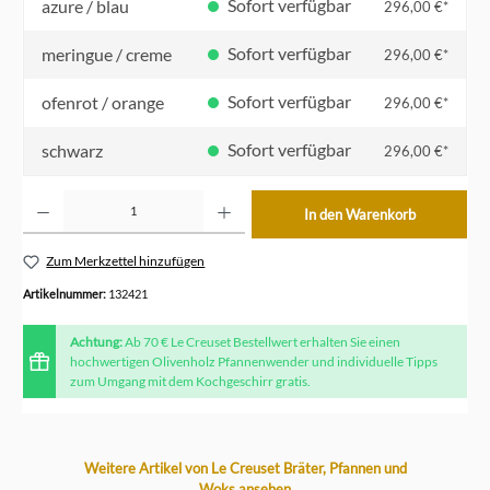
Sofort verfügbar
azure / blau
296,00 €*
Sofort verfügbar
meringue / creme
296,00 €*
Sofort verfügbar
ofenrot / orange
296,00 €*
Sofort verfügbar
schwarz
296,00 €*
Produkt Anzahl: Gib den gewünschten Wert ein oder benutze die Schaltflächen um die Anzahl z
In den Warenkorb
Zum Merkzettel hinzufügen
Artikelnummer:
132421
Achtung:
Ab 70 € Le Creuset Bestellwert erhalten Sie einen
hochwertigen Olivenholz Pfannenwender und individuelle Tipps
zum Umgang mit dem Kochgeschirr gratis.
Produktgalerie überspringen
Weitere Artikel von Le Creuset Bräter, Pfannen und
Woks ansehen