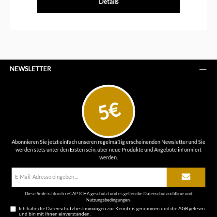
Details
NEWSLETTER
5€
Abonnieren Sie jetzt einfach unseren regelmäßig erscheinenden Newsletter und Sie
werden stets unter den Ersten sein, über neue Produkte und Angebote informiert
werden.
E-
Mail-
Adresse*
Diese Seite ist durch reCAPTCHA geschützt und es gelten die
Datenschutzrichtlinie
und
Nutzungsbedingungen
.
Ich habe die
Datenschutzbestimmungen
zur Kenntnis genommen und die
AGB
gelesen
und bin mit ihnen einverstanden.