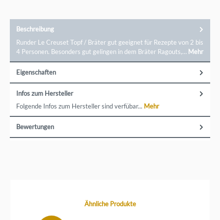
Beschreibung
Runder Le Creuset Topf / Bräter gut geeignet für Rezepte von 2 bis
4 Personen. Besonders gut gelingen in dem Bräter Ragouts,…
Mehr
Eigenschaften
Infos zum Hersteller
Folgende Infos zum Hersteller sind verfübar...
Mehr
Bewertungen
Produktgalerie überspringen
Ähnliche Produkte