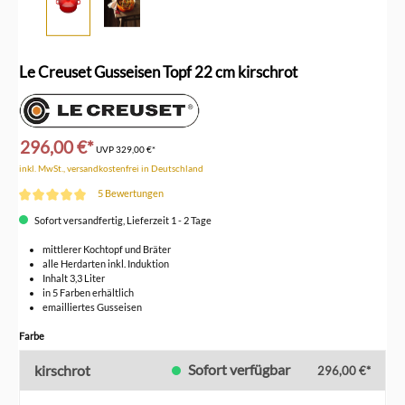
Le Creuset Gusseisen Topf 22 cm kirschrot
296,00 €*
UVP
329,00 €*
inkl. MwSt., versandkostenfrei in Deutschland
5 Bewertungen
Durchschnittliche Bewertung von 5 von 5 Sternen
Sofort versandfertig, Lieferzeit 1 - 2 Tage
mittlerer Kochtopf und Bräter
alle Herdarten inkl. Induktion
Inhalt 3,3 Liter
in 5 Farben erhältlich
emailliertes Gusseisen
auswählen
Farbe
Sofort verfügbar
kirschrot
296,00 €*