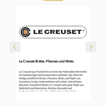
-
Le Creuset Bräter, Pfannen und Woks
Durc
Le 
Le Creuset aus Frankreich ist einer der führenden Hersteller
für hochwertige Küchenutensilien weltweit. Vor allem für
farbig emaillierte Bräter, Pfannen, Woks und Töpfe aus
296
Gusseisen ist das Unternehmen seit vielen Jahrzehnten
bekannt. Zusätzlich bietet Le Creuset sehr gute Töpfe aus
Edelstahl und Aluminium, Küchen-Keramik und
Kochutensilien an. Sie alle erfüllen besonders hohe
Ansprüche.