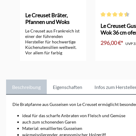
Le Creuset Bräter,
Pfannen und Woks
Durchschnittliche 
orm
Le Creuset Gus
Le Creuset aus Frankreich ist
Wok 36 cm ofe
einer der führenden
Hersteller für hochwertige
296,00 €*
UVP
3
Küchenutensilien weltweit.
Vor allem für farbig
In den Ware
emaillierte Bräter, Pfannen,
Woks und Töpfe aus
Gusseisen ist das
Unternehmen seit vielen
Jahrzehnten bekannt.
Zusätzlich bietet Le Creuset
Beschreibung
Eigenschaften
Infos zum Herstelle
sehr gute Töpfe aus Edelstahl
und Aluminium, Küchen-
Keramik und Kochutensilien
Die Bratpfanne aus Gusseisen von Le Creuset ermöglicht besonde
an. Sie alle erfüllen besonders
hohe Ansprüche.
ideal für das scharfe Anbraten von Fleisch und Gemüse
auch zum schonenden Garen
Material: emailliertes Gusseisen
wärmeisolierender, ergonomischer Holzgriff