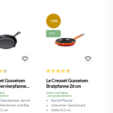
-10%
TIPP
n
ttliche Bewertung von 4.5 von 5 Sternen
Durchschnittliche Bewertung von 4.6 von 
Du
et Gusseisen
Le Creuset Gusseisen
L
Servierpfanne
Bratpfanne 26 cm
B
gbar
Sofort verfügbar
So
tenfrei
, versandkostenfrei
, 
 Überbacken, Servieren
flache Pfanne
e Herdarten und Backofen
intensiver Geschmack
,5 cm
Höhe 4,5 cm