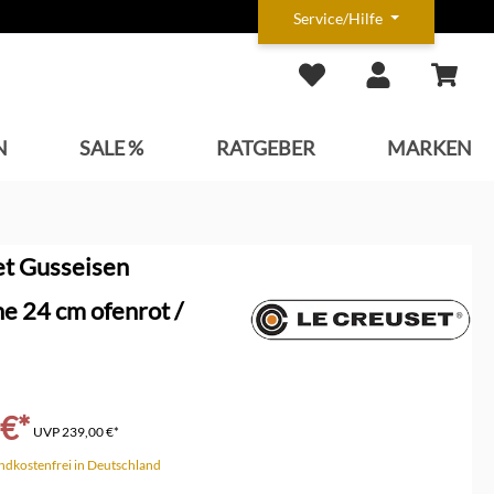
Service/Hilfe
N
SALE %
RATGEBER
MARKEN
et Gusseisen
e 24 cm ofenrot /
 €*
UVP
239,00 €*
andkostenfrei in Deutschland