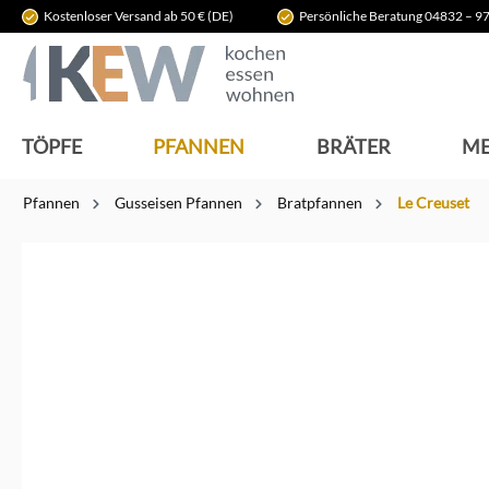
Kostenloser Versand ab 50 € (DE)
Persönliche Beratung 04832 – 97
springen
Zur Hauptnavigation springen
TÖPFE
PFANNEN
BRÄTER
ME
Pfannen
Gusseisen Pfannen
Bratpfannen
Le Creuset
Bildergalerie überspringen