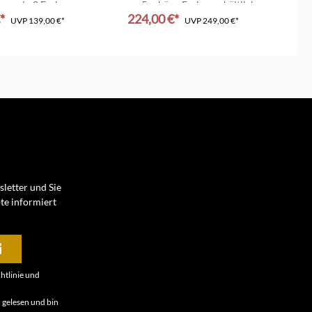
anne in 3 Farben
5 schöne Farben erhältlich
€*
224,00 €*
1
UVP
139,00 €*
UVP
249,00 €*
letter und Sie
te informiert
htlinie
und
B
gelesen und bin