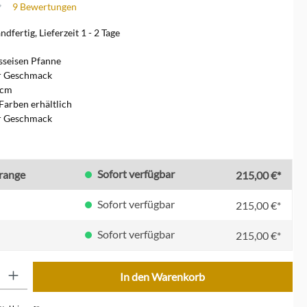
9 Bewertungen
che Bewertung von 4.6 von 5 Sternen
dfertig, Lieferzeit 1 - 2 Tage
sseisen Pfanne
er Geschmack
 cm
Farben erhältlich
er Geschmack
en
Sofort verfügbar
orange
215,00 €*
Sofort verfügbar
215,00 €*
Sofort verfügbar
215,00 €*
ib den gewünschten Wert ein oder benutze die Schaltflächen um die Anzahl zu erhöhe
In den Warenkorb