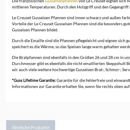
Die französischen
Gusseisenpfannen
von Le Creuset eignen sich 
mittleren Temperaturen. Durch den Holzgriff und den Gegengriff a
Le Creuset Gusseisen Pfannen sind innen schwarz und außen farbi
Vorteile der Le Creuset Gusseisen Pfannen sind die besonders gut
Gusseisen Pfannen bildet.
Durch die Emaille sind die Pfannen pflegeleicht und eignen sich g
speichert es die Wärme, so das Speisen lange warm gehalten werd
Die Bratpfannen sind ebenfalls in den Größen 26 und 28 cm in un
Durchmesser gibt es ebenfalls die nicht emaillierten Skeppshult B
wir auch viele weitere hochwertige Gusseisen Brat-, Schmor-, Servi
*Guss Lifetime Garantie:
Garantie für die fehlerfreie und einwand
Informationen zur Garantie erhalten Sie, wenn Sie rechts oben auf
Ähnliche Produkte