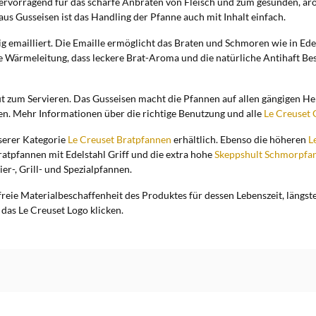
hervorragend für das scharfe Anbraten von Fleisch und zum gesunden, 
us Gusseisen ist das Handling der Pfanne auch mit Inhalt einfach.
g emailliert. Die Emaille ermöglicht das Braten und Schmoren wie in Ed
e Wärmeleitung, dass leckere Brat-Aroma und die natürliche Antihaft Be
ut zum Servieren. Das Gusseisen macht die Pfannen auf allen gängigen He
en. Mehr Informationen über die richtige Benutzung und alle
Le Creuset 
serer Kategorie
Le Creuset Bratpfannen
erhältlich. Ebenso die höheren
L
ratpfannen mit Edelstahl Griff und die extra hohe
Skeppshult Schmorpfan
er-, Grill- und Spezialpfannen.
freie Materialbeschaffenheit des Produktes für dessen Lebenszeit, längs
 das Le Creuset Logo klicken.