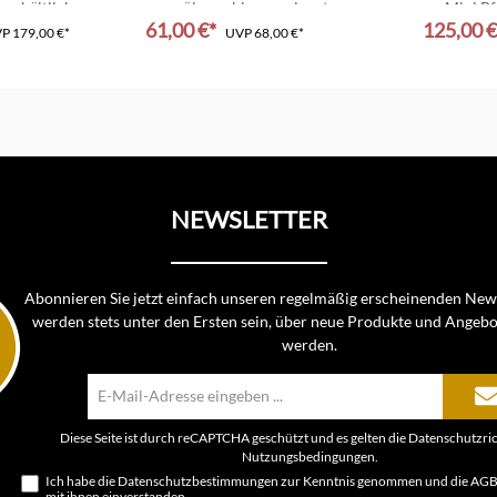
 erhältlich
spülmaschinengeeignet
Mini Pf
61,00 €*
125,00 
hochwertige Materialien
VP
179,00 €*
UVP
68,00 €*
In den Warenkorb
NEWSLETTER
Abonnieren Sie jetzt einfach unseren regelmäßig erscheinenden News
werden stets unter den Ersten sein, über neue Produkte und Angebo
werden.
E-
Mail-
Adresse*
Diese Seite ist durch reCAPTCHA geschützt und es gelten die
Datenschutzric
Nutzungsbedingungen
.
Ich habe die
Datenschutzbestimmungen
zur Kenntnis genommen und die
AG
mit ihnen einverstanden.