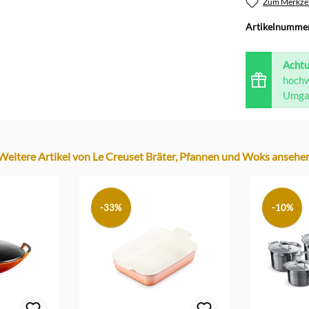
Zum Merkzet
Artikelnumme
Acht
hochw
Umgan
Weitere Artikel von Le Creuset Bräter, Pfannen und Woks ansehe
-33%
-10%