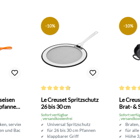
-10%
-10%
Bewertung von 4.7 von 5 Sternen
Durchschnittliche Bewertung von 4.6 von 5 Sterne
Durchschni
seisen
Le Creuset Spritzschutz
Le Creus
rpfanne
26 bis 30 cm
Brat- & 
16 cm
Sofort verfügbar
Sofort verfü
, versandkostenfrei
, versandkos
ken, servieren
Universal Spritzschutz
Braten,
ten und Backofen
für 26 bis 30 cm Pfannen
für all
klappbarer Griff
Höhe 3