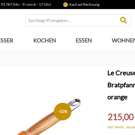
 95 787 (Mo – Fr von 8 – 17 Uhr)
Kauf auf Rechnung
SSER
KOCHEN
ESSEN
WOHNE
Le Creus
Bratpfann
orange
-10%
215,00
inkl. MwSt., vers