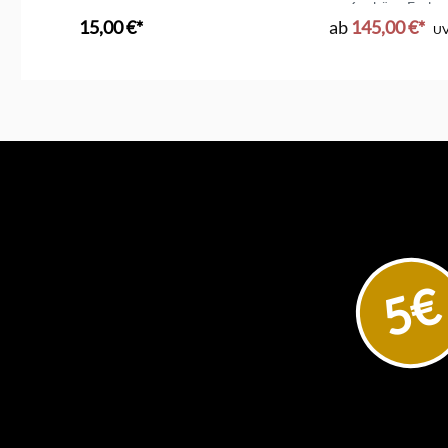
6 schöne Farben
15,00 €*
ab
145,00 €*
U
5€