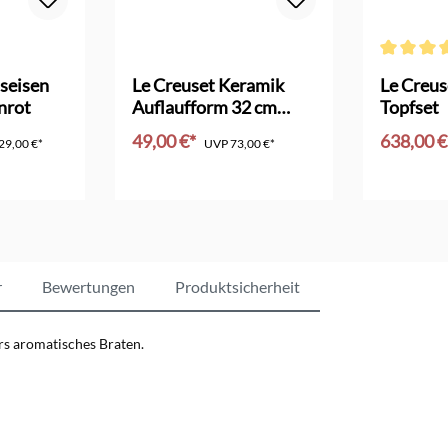
Bewertung von 4.5 von 5 Sternen
Durchschni
seisen
Le Creuset Keramik
Le Creus
nrot
Auflaufform 32 cm
Topfset
pêche
49,00 €*
638,00 
29,00 €*
UVP
73,00 €*
nkorb
In den Warenkorb
In d
r
Bewertungen
Produktsicherheit
rs aromatisches Braten.