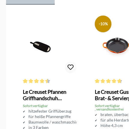
Produktgalerie überspringen
-10%
g von 3.8 von 5 Sternen
Durchschnittliche Bewertung von 4.4 von 5 Sternen
Durchschnittliche 
 2
Le Creuset Pfannen
Le Creuset Gus
Griffhandschuh
Brat- & Servie
schwarz
23 cm
Sofort verfügbar
Sofort verfügbar
, versandkostenfrei
 einem
hitzefester Griffüberzug
braten, überbac
Backofen
für heiße Pfannengriffe
für alle Herdar
Baumwolle / waschmaschinenfest
Höhe 4,3 cm
in 3 Farben