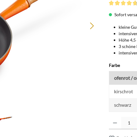
Durchschnittli
Sofort versan
kleine Gu
intensiv
Höhe 4,5
3 schöne 
intensiv
auswähl
Farbe
ofenrot / 
kirschrot
schwarz
Produkt Anzahl: G