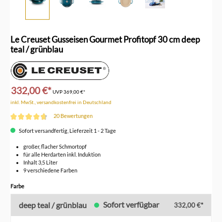
Le Creuset Gusseisen Gourmet Profitopf 30 cm deep
teal / grünblau
332,00 €*
UVP
369,00 €*
inkl. MwSt., versandkostenfrei in Deutschland
20 Bewertungen
Durchschnittliche Bewertung von 4.7 von 5 Sternen
Sofort versandfertig, Lieferzeit 1 - 2 Tage
großer, flacher Schmortopf
für alle Herdarten inkl. Induktion
Inhalt 3,5 Liter
9 verschiedene Farben
auswählen
Farbe
Sofort verfügbar
deep teal / grünblau
332,00 €*