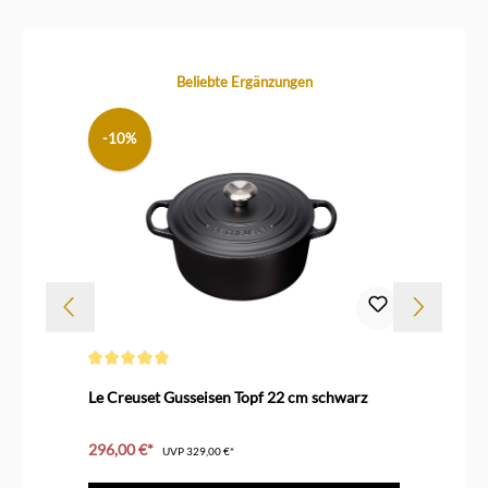
Produktgalerie überspringen
Beliebte Ergänzungen
-10%
-
Durchschnittliche Bewertung von 5 von 5 Sternen
Durc
Le Creuset Gusseisen Topf 22 cm schwarz
Le 
cm
296,00 €*
ab
UVP
329,00 €*