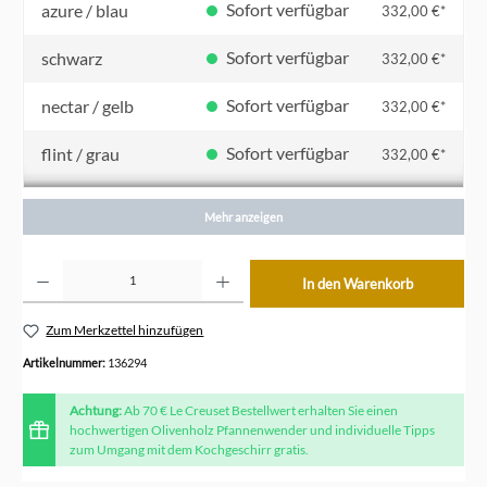
Sofort verfügbar
azure / blau
332,00 €*
Sofort verfügbar
schwarz
332,00 €*
Sofort verfügbar
nectar / gelb
332,00 €*
Sofort verfügbar
flint / grau
332,00 €*
Sofort verfügbar
meringue / creme
332,00 €*
Mehr anzeigen
Sofort verfügbar
bamboo / grün
332,00 €*
Produkt Anzahl: Gib den gewünschten Wert ein oder benutze die Schaltflächen um die Anzahl z
In den Warenkorb
Sofort verfügbar
kirschrot
332,00 €*
Zum Merkzettel hinzufügen
Sofort verfügbar
ofenrot / orange
332,00 €*
Artikelnummer:
136294
Achtung:
Ab 70 € Le Creuset Bestellwert erhalten Sie einen
hochwertigen Olivenholz Pfannenwender und individuelle Tipps
zum Umgang mit dem Kochgeschirr gratis.