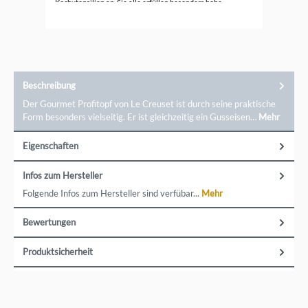
Kochutensilien an. Sie alle erfüllen besonders hohe
Ansprüche.
Beschreibung
Der Gourmet Profitopf von Le Creuset ist durch seine praktische
Form besonders vielseitig. Er ist gleichzeitig ein Gusseisen…
Mehr
Eigenschaften
Infos zum Hersteller
Folgende Infos zum Hersteller sind verfübar...
Mehr
Bewertungen
Produktsicherheit