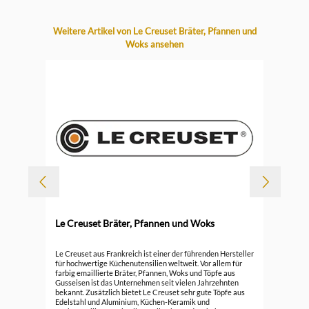
Produktgalerie überspringen
Weitere Artikel von Le Creuset Bräter, Pfannen und
Woks ansehen
-
Le Creuset Bräter, Pfannen und Woks
Durc
Le 
Le Creuset aus Frankreich ist einer der führenden Hersteller
für hochwertige Küchenutensilien weltweit. Vor allem für
farbig emaillierte Bräter, Pfannen, Woks und Töpfe aus
296
Gusseisen ist das Unternehmen seit vielen Jahrzehnten
bekannt. Zusätzlich bietet Le Creuset sehr gute Töpfe aus
Edelstahl und Aluminium, Küchen-Keramik und