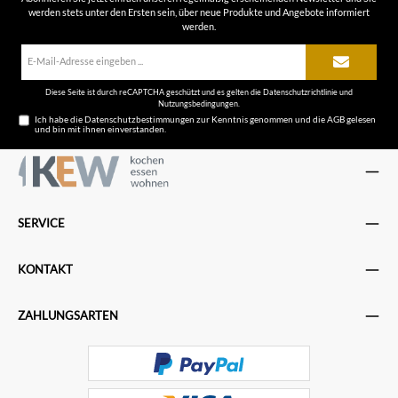
werden stets unter den Ersten sein, über neue Produkte und Angebote informiert
werden.
E-
Mail-
Adresse*
Diese Seite ist durch reCAPTCHA geschützt und es gelten die
Datenschutzrichtlinie
und
Nutzungsbedingungen
.
Ich habe die
Datenschutzbestimmungen
zur Kenntnis genommen und die
AGB
gelesen
und bin mit ihnen einverstanden.
SERVICE
KONTAKT
ZAHLUNGSARTEN