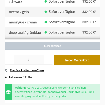
Sofort verfügbar
schwarz
332,00 €*
Sofort verfügbar
nectar / gelb
332,00 €*
Sofort verfügbar
meringue / creme
332,00 €*
Sofort verfügbar
deep teal / grünblau
332,00 €*
Sofort verfügbar
azure / blau
332,00 €*
Mehr anzeigen
Sofort verfügbar
kirschrot
332,00 €*
Produkt Anzahl: Gib den gewünschten Wert ein oder benutze die Schaltflächen um die Anzahl z
In den Warenkorb
Sofort verfügbar
ofenrot / orange
332,00 €*
Zum Merkzettel hinzufügen
Artikelnummer:
211296
Achtung:
Ab 70 € Le Creuset Bestellwert erhalten Sie einen
hochwertigen Olivenholz Pfannenwender und individuelle Tipps
zum Umgang mit dem Kochgeschirr gratis.