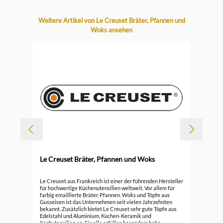
Produktgalerie überspringen
Weitere Artikel von Le Creuset Bräter, Pfannen und
Woks ansehen
-
Le Creuset Bräter, Pfannen und Woks
Durc
Le 
Le Creuset aus Frankreich ist einer der führenden Hersteller
für hochwertige Küchenutensilien weltweit. Vor allem für
farbig emaillierte Bräter, Pfannen, Woks und Töpfe aus
296
Gusseisen ist das Unternehmen seit vielen Jahrzehnten
bekannt. Zusätzlich bietet Le Creuset sehr gute Töpfe aus
Edelstahl und Aluminium, Küchen-Keramik und
Kochutensilien an. Sie alle erfüllen besonders hohe