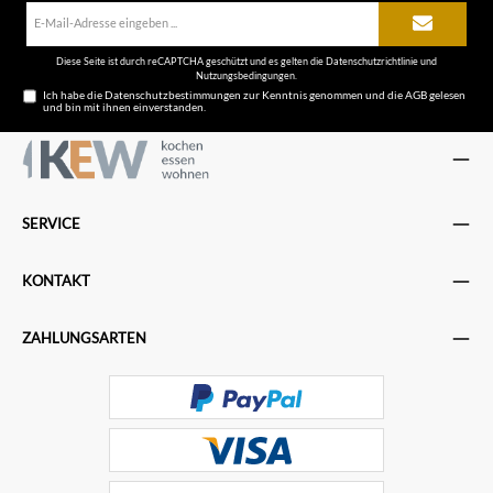
E-
Mail-
Adresse*
Diese Seite ist durch reCAPTCHA geschützt und es gelten die
Datenschutzrichtlinie
und
Nutzungsbedingungen
.
Ich habe die
Datenschutzbestimmungen
zur Kenntnis genommen und die
AGB
gelesen
und bin mit ihnen einverstanden.
SERVICE
KONTAKT
ZAHLUNGSARTEN