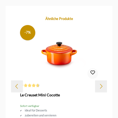
Produktgalerie überspringen
Ähnliche Produkte
-7%
T
Durchschnittliche Bewertung von 4.6 von 5 Sternen
Le Creuset Mini Cocotte
Le
Sofort verfügbar
Sofo
ideal für Desserts
zubereiten und servieren