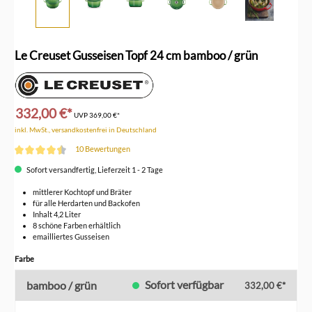
Le Creuset Gusseisen Topf 24 cm bamboo / grün
332,00 €*
UVP
369,00 €*
inkl. MwSt., versandkostenfrei in Deutschland
10 Bewertungen
Durchschnittliche Bewertung von 4.5 von 5 Sternen
Sofort versandfertig, Lieferzeit 1 - 2 Tage
mittlerer Kochtopf und Bräter
für alle Herdarten und Backofen
Inhalt 4,2 Liter
8 schöne Farben erhältlich
emailliertes Gusseisen
auswählen
Farbe
Sofort verfügbar
bamboo / grün
332,00 €*