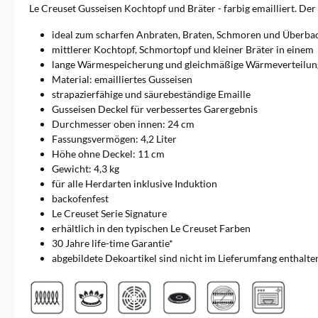
Keramik und Kochutensilien
Le Creuset Gusseisen Kochtopf und Bräter - farbig emailliert. Der
an. Sie alle erfüllen besonders
hohe Ansprüche.
ideal zum scharfen Anbraten, Braten, Schmoren und Überba
mittlerer Kochtopf, Schmortopf und kleiner Bräter in einem
lange Wärmespeicherung und gleichmäßige Wärmeverteilun
Material: emailliertes Gusseisen
strapazierfähige und säurebeständige Emaille
Gusseisen Deckel für verbessertes Garergebnis
Durchmesser oben innen: 24 cm
Fassungsvermögen: 4,2 Liter
Höhe ohne Deckel: 11 cm
Gewicht: 4,3 kg
für alle Herdarten inklusive Induktion
backofenfest
Le Creuset Serie Signature
erhältlich in den typischen Le Creuset Farben
30 Jahre life-time Garantie*
abgebildete Dekoartikel sind nicht im Lieferumfang enthalte