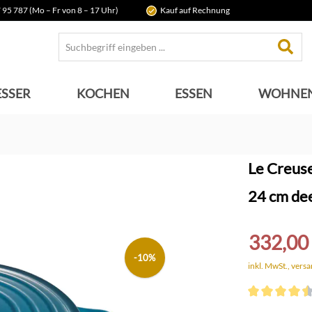
 95 787 (Mo – Fr von 8 – 17 Uhr)
Kauf auf Rechnung
SSER
KOCHEN
ESSEN
WOHNE
Le Creuse
24 cm dee
332,00
-10%
inkl. MwSt., vers
Durchschnittli