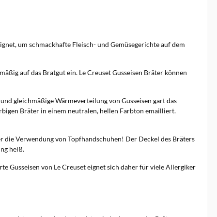
eeignet, um schmackhafte Fleisch- und Gemüsegerichte auf dem
hmäßig auf das Bratgut ein. Le Creuset Gusseisen Bräter können
g und gleichmäßige Wärmeverteilung von Gusseisen gart das
bigen Bräter in einem neutralen, hellen Farbton emailliert.
aher die Verwendung von Topfhandschuhen! Der Deckel des Bräters
ng heiß.
e Gusseisen von Le Creuset eignet sich daher für viele Allergiker