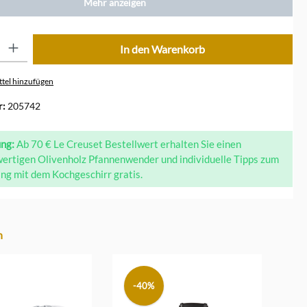
Mehr anzeigen
Sofort verfügbar
332,00 €*
ib den gewünschten Wert ein oder benutze die Schaltflächen um die Anzahl zu erhöhe
In den Warenkorb
Sofort verfügbar
orange
332,00 €*
tel hinzufügen
r:
205742
ung:
Ab 70 € Le Creuset Bestellwert erhalten Sie einen
ertigen Olivenholz Pfannenwender und individuelle Tipps zum
g mit dem Kochgeschirr gratis.
n
-40%