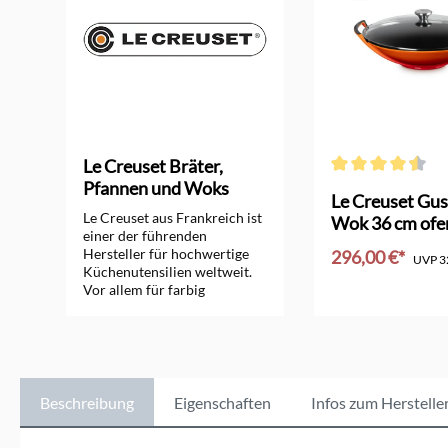
Le Creuset Bräter,
Pfannen und Woks
Durchschnittliche 
orm
Le Creuset Gus
Le Creuset aus Frankreich ist
Wok 36 cm ofe
einer der führenden
Hersteller für hochwertige
296,00 €*
UVP
3
Küchenutensilien weltweit.
Vor allem für farbig
In den Ware
emaillierte Bräter, Pfannen,
Woks und Töpfe aus
Gusseisen ist das
Unternehmen seit vielen
Jahrzehnten bekannt.
Zusätzlich bietet Le Creuset
Beschreibung
Eigenschaften
Infos zum Herstelle
sehr gute Töpfe aus Edelstahl
und Aluminium, Küchen-