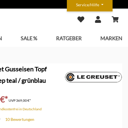
Service/Hilfe
N
SALE %
RATGEBER
MARKEN
t Gusseisen Topf
p teal / grünblau
 €*
UVP
369,00 €*
andkostenfrei in Deutschland
10 Bewertungen
che Bewertung von 4.5 von 5 Sternen