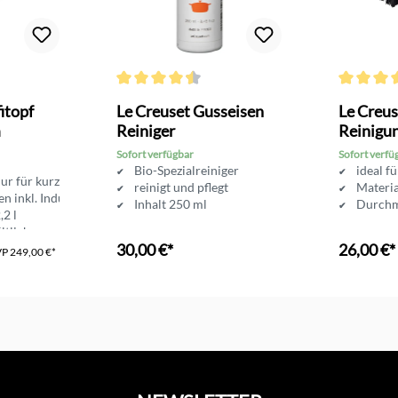
Durchschnittliche Bewertung von 4.5 von 5 Sterne
Durchschni
itopf
Le Creuset Gusseisen
Le Creus
m
Reiniger
Reinigu
Sofort verfügbar
Sofort verfü
Bio-Spezialreiniger
ideal f
ur für kurze Zeit
reinigt und pflegt
Materia
en inkl. Induktion
Inhalt 250 ml
Durchm
,2 l
ltlich
30,00 €*
26,00 €*
VP
249,00 €*
In den Warenkorb
In d