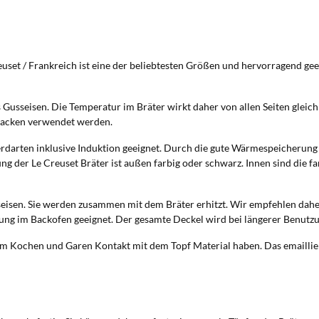
uset / Frankreich ist eine der beliebtesten Größen und hervorragend g
s Gusseisen. Die Temperatur im Bräter wirkt daher von allen Seiten gleic
backen verwendet werden.
erdarten inklusive Induktion geeignet. Durch die gute Wärmespeicherun
 der Le Creuset Bräter ist außen farbig oder schwarz. Innen sind die far
usseisen. Sie werden zusammen mit dem Bräter erhitzt. Wir empfehlen d
tzung im Backofen geeignet. Der gesamte Deckel wird bei längerer Benutzu
im Kochen und Garen Kontakt mit dem Topf Material haben. Das emailliert