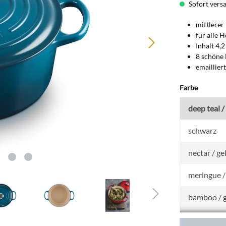
Sofort versan
mittlerer
für alle 
Inhalt 4,2
8 schöne 
emaillier
auswähl
Farbe
deep teal 
schwarz
nectar / ge
meringue /
bamboo / 
azure / bla