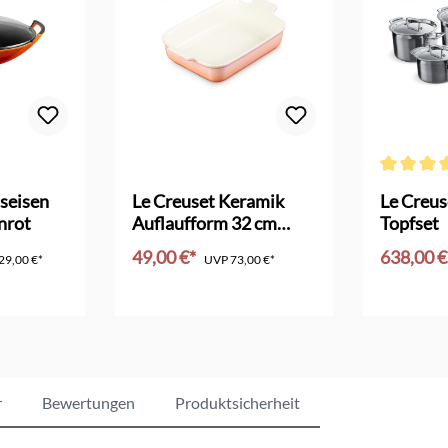
Bewertung von 4.5 von 5 Sternen
Durchschni
seisen
Le Creuset Keramik
Le Creus
nrot
Auflaufform 32 cm
Topfset
pêche
49,00 €*
638,00 
29,00 €*
UVP
73,00 €*
nkorb
In den Warenkorb
In d
r
Bewertungen
Produktsicherheit