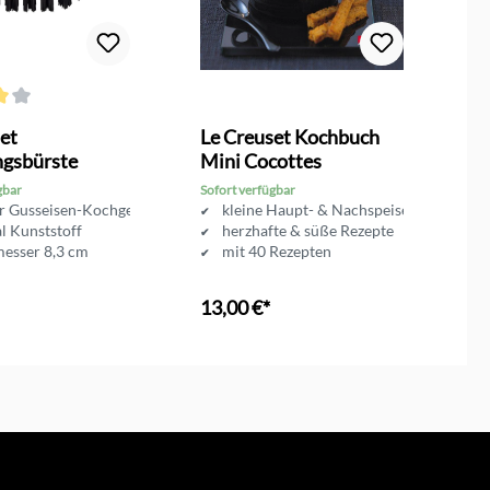
n
ttliche Bewertung von 4 von 5 Sternen
Du
et
Le Creuset Kochbuch
L
ngsbürste
Mini Cocottes
Gr
gbar
Sofort verfügbar
So
ür Gusseisen-Kochgeschirr
kleine Haupt- & Nachspeisen
l Kunststoff
herzhafte & süße Rezepte
esser 8,3 cm
mit 40 Rezepten
13,00 €*
3
en Warenkorb
In den Warenkorb