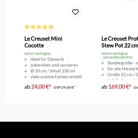
g von 4.9 von 5 Sternen
Durchschnittliche Bewertung von 4.6 von 5 Sternen
Le Creuset Mini
Le Creuset Prof
Cocotte
Stew Pot 22 c
Sofort verfügbar
Sofort verfügbar
, versandkostenfrei
ideal für Desserts
rze Zeit
Sondergröße - n
zubereiten und servieren
Induktion
für alle Herdart
Ø 10 cm / Inhalt 250 ml
Größe 22 cm / 2
viele schöne Farben erhältlich
in 5 Farben erhä
ab
24,00 €*
ab
169,00 €*
UVP
29,00 €*
U