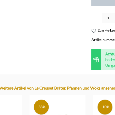
kirschrot
Produkt Anzahl: G
ofenrot / 
Zum Merkzet
Artikelnumme
Acht
hochw
Umgan
Weitere Artikel von Le Creuset Bräter, Pfannen und Woks ansehe
-33%
-10%