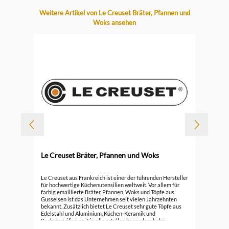
Produktgalerie überspringen
Weitere Artikel von Le Creuset Bräter, Pfannen und
Woks ansehen
-
Le Creuset Bräter, Pfannen und Woks
Durc
Le 
Le Creuset aus Frankreich ist einer der führenden Hersteller
für hochwertige Küchenutensilien weltweit. Vor allem für
farbig emaillierte Bräter, Pfannen, Woks und Töpfe aus
296
Gusseisen ist das Unternehmen seit vielen Jahrzehnten
bekannt. Zusätzlich bietet Le Creuset sehr gute Töpfe aus
Edelstahl und Aluminium, Küchen-Keramik und
Kochutensilien an. Sie alle erfüllen besonders hohe
Ansprüche.