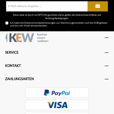
E-
Mail-
Adresse*
Diese Seite ist durch reCAPTCHA geschützt und es gelten die
Datenschutzrichtlinie
und
Nutzungsbedingungen
.
Ich habe die
Datenschutzbestimmungen
zur Kenntnis genommen und die
AGB
gelesen
und bin mit ihnen einverstanden.
SERVICE
KONTAKT
ZAHLUNGSARTEN