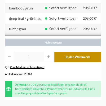
Sofort verfügbar
bamboo / grün
206,00 €*
Sofort verfügbar
deep teal / grünblau
206,00 €*
Sofort verfügbar
flint / grau
206,00 €*
Sofort verfügbar
kirschrot
206,00 €*
Mehr anzeigen
Sofort verfügbar
meringue / creme
206,00 €*
Produkt Anzahl: Gib den gewünschten Wert ein oder benutze die Schaltflächen um die Anzahl z
In den Warenkorb
Sofort verfügbar
ofenrot / orange
206,00 €*
Zum Merkzettel hinzufügen
Artikelnummer:
131285
Achtung:
Ab 70 € Le Creuset Bestellwert erhalten Sie einen
hochwertigen Olivenholz Pfannenwender und individuelle Tipps
zum Umgang mit dem Kochgeschirr gratis.