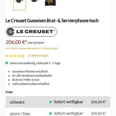
Le Creuset Gusseisen Brat- & Servierpfanne hoch
206,00 €*
UVP
229,00 €*
inkl. MwSt., versandkostenfrei in Deutschland
11 Bewertungen
Durchschnittliche Bewertung von 4.6 von 5 Sternen
Sofort versandfertig, Lieferzeit 1 - 2 Tage
Gusseisen Pfanne extrahoch
für alle Herdarten und Backofen
Ø 26 cm / Höhe 5,3 cm
viele schöne Farben erhältlich
auswählen
Farbe
Sofort verfügbar
schwarz
206,00 €*
Sofort verfügbar
azure / blau
206,00 €*