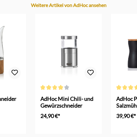
Weitere Artikel von AdHoc ansehen
Bewertung von 4.7 von 5 Sternen
Durchschnittliche Bewertung von 4 von 5 Sternen
Durchschni
hneider
AdHoc Mini Chili- und
AdHoc Pf
Gewürzschneider
Salzmüh
schwarz 
24,90 €*
39,90 €*
nkorb
In den Warenkorb
In d