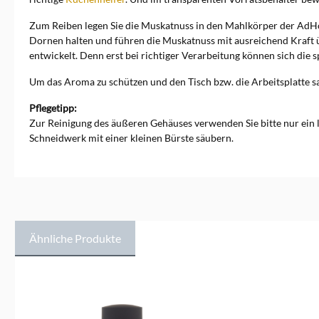
möglich über AdHoc
Entwicklung und Vertreib
Zum Reiben legen Sie die Muskatnuss in den Mahlkörper der AdHoc
GmbH, Im Pfeifferswörth 16,
68167 Mannheim,
Dornen halten und führen die Muskatnuss mit ausreichend Kraft 
info@adhoc-design.de
entwickelt. Denn erst bei richtiger Verarbeitung können sich die
Um das Aroma zu schützen und den Tisch bzw. die Arbeitsplatte s
Pflegetipp:
Zur Reinigung des äußeren Gehäuses verwenden Sie bitte nur ein l
Schneidwerk mit einer kleinen Bürste säubern.
Ähnliche Produkte
Produktgalerie überspringen