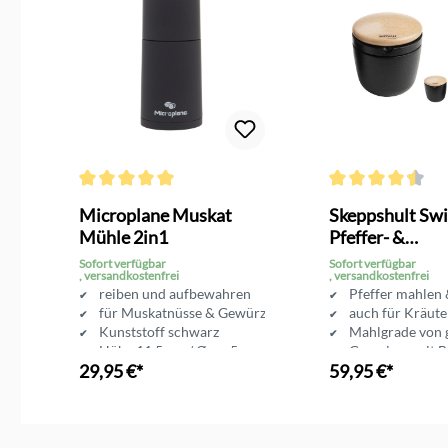
g von 4 von 5 Sternen
Durchschnittliche Bewertung von 5 von 5 Sternen
Durchschnittliche 
Microplane Muskat
Skeppshult Sw
Mühle 2in1
Pfeffer- &
Kräutermühle 
Sofort verfügbar
Sofort verfügbar
, versandkostenfrei
, versandkostenfrei
reiben und aufbewahren
Pfeffer mahlen
für Muskatnüsse & Gewürze
auch für Kräute
tellbar
Kunststoff schwarz
Mahlgrade von g
Höhe 11,5 cm / Ø ca. 5 cm
Gusseisen mit 
29,95 €*
59,95 €*
entest 01/16
In den Warenkorb
In den Ware