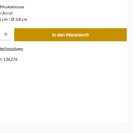
e Muskatnüsse
/ Acryl
 cm / Ø 3,8 cm
ib den gewünschten Wert ein oder benutze die Schaltflächen um die Anzahl zu erhöhe
In den Warenkorb
tel hinzufügen
r:
136276