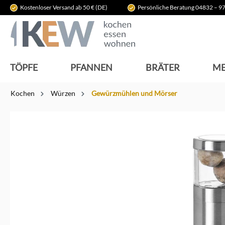
Kostenloser Versand ab 50 € (DE)
Persönliche Beratung 04832 – 97
springen
Zur Hauptnavigation springen
TÖPFE
PFANNEN
BRÄTER
ME
Kochen
Würzen
Gewürzmühlen und Mörser
Bildergalerie überspringen