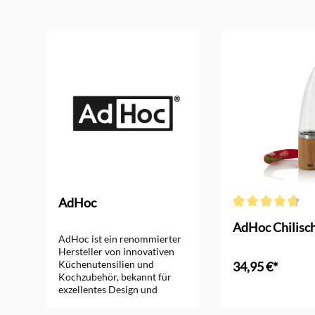
Produktgalerie überspringen
AdHoc
ng von 5 von 5 Sternen
Durchschnittliche 
AdHoc Chilisc
AdHoc ist ein renommierter
Hersteller von innovativen
Küchenutensilien und
34,95 €*
Kochzubehör, bekannt für
exzellentes Design und
In den Ware
Funktionalität. Mit einer
breiten Produktpalette, die