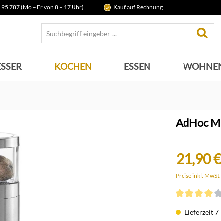
 95 787 (Mo – Fr von 8 – 17 Uhr)
Kauf auf Rechnung
SSER
KOCHEN
ESSEN
WOHNE
AdHoc M
21,90 €
Preise inkl. MwSt
Durchschnittli
Lieferzeit 7