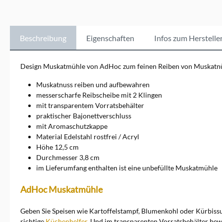
Gewürzmühlen, -schneider,
Kaffeezubereiter und mehr
umfasst, setzt AdHoc
Maßstäbe in Qualität und
Beschreibung
Eigenschaften
Infos zum Herstelle
Ästhetik. Die Marke steht für
durchdachte, elegante
Lösungen, die den Kochalltag
Design Muskatmühle von AdHoc zum feinen Reiben von Muskatn
bereichern und vereinfachen.
Die Marke verbindet
Muskatnuss reiben und aufbewahren
Tradition und Moderne,
messerscharfe Reibscheibe mit 2 Klingen
indem es klassische
mit transparentem Vorratsbehälter
Handwerkskunst mit
praktischer Bajonettverschluss
neuesten Technologien
kombiniert. Ob passionierte
mit Aromaschutzkappe
Hobbyköche oder
Material Edelstahl rostfrei / Acryl
professionelle Küchenchefs –
Höhe 12,5 cm
AdHoc bietet für jeden die
Durchmesser 3,8 cm
passenden Produkte.
im Lieferumfang enthalten ist eine unbefüllte Muskatmühle
Entdecken Sie die Vielfalt und
Innovation von AdHoc und
erleben Sie Küchenutensilien,
AdHoc Muskatmühle
die Funktion und Stil perfekt
vereinen. Ein direkter
Geben Sie Speisen wie Kartoffelstampf, Blumenkohl oder Kürbissu
Kontakt zu der Marke ist
richtige
Küchenhelfer
. Und im transparenten Vorratsbehälter be