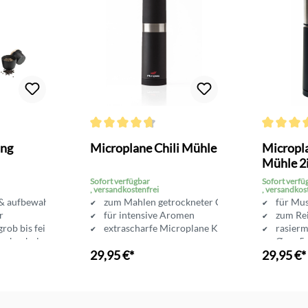
Bewertung von 4.5 von 5 Sternen
Durchschnittliche Bewertung von 4.6 von 5 Sterne
Durchschni
ing
Microplane Chili Mühle
Micropl
Mühle 2i
Buche
Sofort verfügbar
Sofort verfü
, versandkostenfrei
, versandkos
 & aufbewahren
zum Mahlen getrockneter Chilischoten
für Mu
r
für intensive Aromen
zum Re
rob bis fein
extrascharfe Microplane Klinge
rasierm
Buchenholzdeckel
Ø ca. 5
29,95 €*
29,95 €*
nkorb
In den Warenkorb
In d