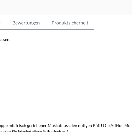
r
Bewertungen
Produktsicherheit
üssen.
ppe mit frisch geriebener Muskatnuss den nötigen Pfiff! Die AdHoc Musk
wahren Sie Muskatnüsse
ästhetisch
auf.