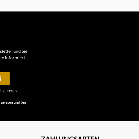
letter und Sie
te informiert
htlinie
und
B
gelesen und bin
ZAHLUNGSARTEN