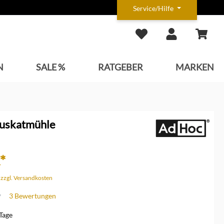
Service/Hilfe
N
SALE %
RATGEBER
MARKEN
uskatmühle
*
. zzgl. Versandkosten
3 Bewertungen
che Bewertung von 4 von 5 Sternen
 Tage