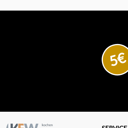
5€
SERVICE