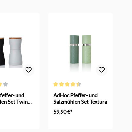
ttliche Bewertung von 4 von 5 Sternen
Durchschnittliche Bewertung von 4.6 von 5
Dur
effer- und
AdHoc Pfeffer- und
Ad
len Set Twin
Salzmühlen Set Textura
Sa
/ grau
59,90 €*
49
en Warenkorb
In den Warenkorb