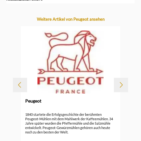
Produktgalerie überspringen
Weitere Artikel von Peugeot ansehen
-
Peugeot
Durc
Peu
1840 startete die Erfolgsgeschichte der berühmten
Peugeot-Mühlen mit dem Mahlwerk der Kaffeemühlen. 34
Jahre später wurden die Pfeffermühle und die Salzmühle
59,
entwickelt. Peugeot-Gewürzmühlen gehören auch heute
noch zu den besten der Welt.