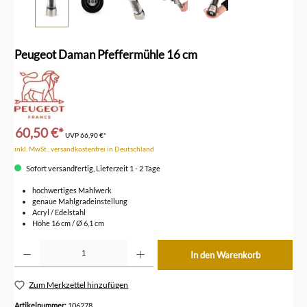
Peugeot Daman Pfeffermühle 16 cm
60,50 €*
UVP
66,90 €*
inkl. MwSt., versandkostenfrei in Deutschland
Sofort versandfertig, Lieferzeit 1 - 2 Tage
hochwertiges Mahlwerk
genaue Mahlgradeinstellung
Acryl / Edelstahl
Höhe 16 cm / Ø 6,1 cm
Produkt Anzahl: Gib den gewünschten Wert ein oder benutze die Schaltflächen um die Anzahl z
In den Warenkorb
Zum Merkzettel hinzufügen
Artikelnummer:
106278