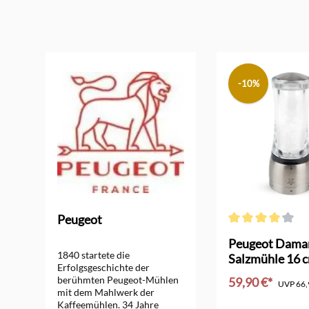
Produktgalerie überspringen
-10%
Peugeot
Durchschnittliche
Peugeot Dama
1840 startete die
6
Salzmühle 16 
Erfolgsgeschichte der
berühmten Peugeot-Mühlen
59,90 €*
UVP
66,
mit dem Mahlwerk der
Kaffeemühlen. 34 Jahre