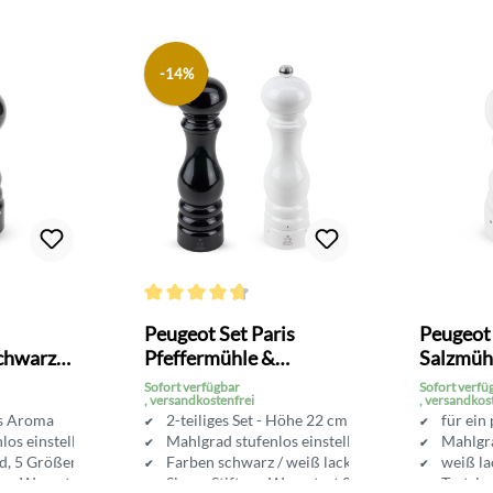
-14%
Bewertung von 4.6 von 5 Sternen
Durchschnittliche Bewertung von 4.8 von 5 Sterne
Peugeot Set Paris
Peugeot 
chwarz
Pfeffermühle &
Salzmüh
Salzmühle 22 cm
glänzen
Sofort verfügbar
Sofort verfü
, versandkostenfrei
, versandkos
es Aroma
2-teiliges Set - Höhe 22 cm
für ein
los einstellbar
Mahlgrad stufenlos einstellbar
Mahlgra
d, 5 Größen
Farben schwarz / weiß lackiert
weiß la
tung Warentest 01/16
Sieger Stiftung Warentest 01/16
Testsie