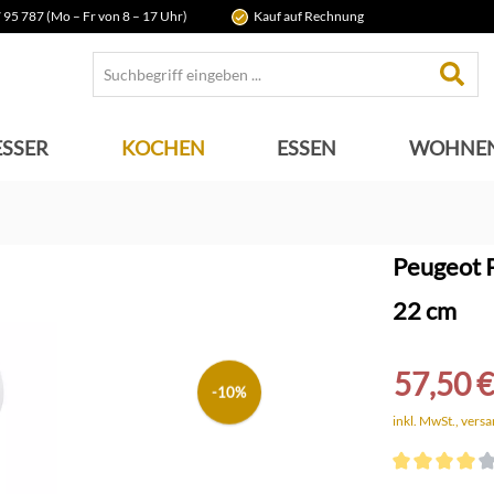
 95 787 (Mo – Fr von 8 – 17 Uhr)
Kauf auf Rechnung
SSER
KOCHEN
ESSEN
WOHNE
Peugeot P
22 cm
57,50 €
-10%
inkl. MwSt., vers
Durchschnittli