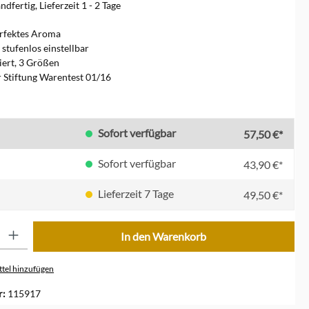
dfertig, Lieferzeit 1 - 2 Tage
erfektes Aroma
stufenlos einstellbar
iert, 3 Größen
r Stiftung Warentest 01/16
len
Sofort verfügbar
57,50 €*
Sofort verfügbar
43,90 €*
Lieferzeit 7 Tage
49,50 €*
ib den gewünschten Wert ein oder benutze die Schaltflächen um die Anzahl zu erhöhe
In den Warenkorb
tel hinzufügen
r:
115917