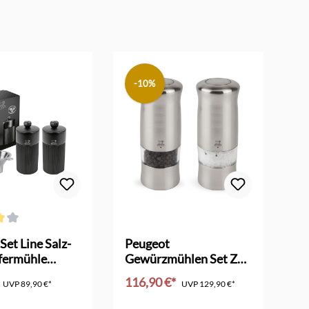
-10%
ttliche Bewertung von 4 von 5 Sternen
Set Line Salz-
Peugeot
Pe
ffermühle
Gewürzmühlen Set Zeli
Au
mit Trichter
elektrisch
Se
116,90 €*
16
UVP
89,90 €*
UVP
129,90 €*