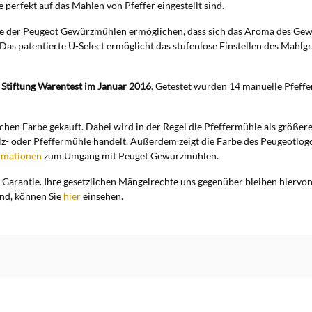
perfekt auf das Mahlen von Pfeffer eingestellt sind.
rke der Peugeot Gewürzmühlen ermöglichen, dass sich das Aroma des Gewü
Das patentierte U-Select ermöglicht das stufenlose Einstellen des Mahl
i Stiftung Warentest im Januar 2016
. Getestet wurden 14 manuelle Pfeffe
ichen Farbe gekauft. Dabei wird in der Regel die Pfeffermühle als größ
lz- oder Pfeffermühle handelt. Außerdem zeigt die Farbe des Peugeotlogos
rmationen
zum Umgang mit Peuget Gewürzmühlen.
Garantie. Ihre gesetzlichen Mängelrechte uns gegenüber bleiben hiervon 
ind, können Sie
hier
einsehen.