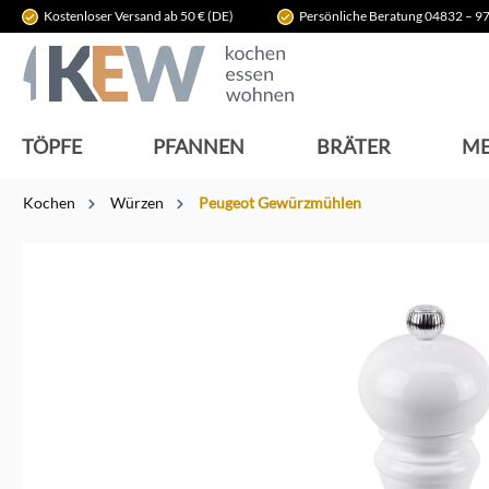
Kostenloser Versand ab 50 € (DE)
Persönliche Beratung 04832 – 97
springen
Zur Hauptnavigation springen
TÖPFE
PFANNEN
BRÄTER
ME
Kochen
Würzen
Peugeot Gewürzmühlen
Bildergalerie überspringen