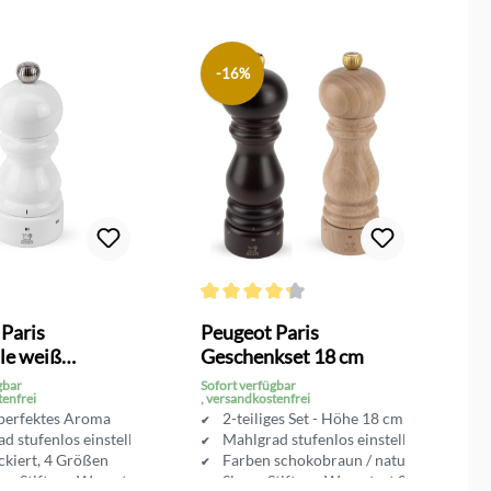
-16%
n
Durchschnittliche Bewertung von 4.3 von 
Du
Paris
Peugeot Paris
P
le weiß
Geschenkset 18 cm
S
d
gbar
Sofort verfügbar
So
tenfrei
, versandkostenfrei
, 
 perfektes Aroma
2-teiliges Set - Höhe 18 cm
d stufenlos einstellbar
Mahlgrad stufenlos einstellbar
ckiert, 4 Größen
Farben schokobraun / natur
ger Stiftung Warentest 01/16
Sieger Stiftung Warentest 01/16