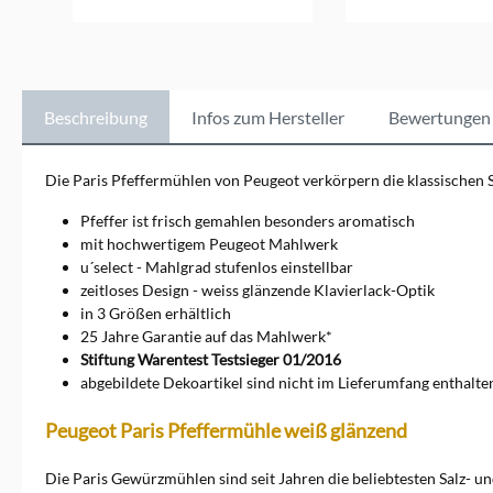
In den Ware
später wurden die
Pfeffermühle und die
Salzmühle entwickelt.
Peugeot-Gewürzmühlen
gehören auch heute noch zu
den besten der Welt.
Beschreibung
Infos zum Hersteller
Bewertungen
Die Paris Pfeffermühlen von Peugeot verkörpern die klassischen 
Pfeffer ist frisch gemahlen besonders aromatisch
mit hochwertigem Peugeot Mahlwerk
u´select - Mahlgrad stufenlos einstellbar
zeitloses Design - weiss glänzende Klavierlack-Optik
in 3 Größen erhältlich
25 Jahre Garantie auf das Mahlwerk*
Stiftung Warentest Testsieger 01/2016
abgebildete Dekoartikel sind nicht im Lieferumfang enthalte
Peugeot Paris Pfeffermühle weiß glänzend
Die Paris Gewürzmühlen sind seit Jahren die beliebtesten Salz- u