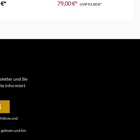
 €*
79,00 €*
a
UVP
93,80 €*
In den Warenkorb
letter und Sie
te informiert
htlinie
und
B
gelesen und bin