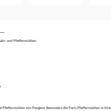
nkorb
In d
Salz- und Pfeffermühlen.
n
nd Pfeffermühlen von Peugeot. Besonders die Paris Pfeffermühlen in ihrem