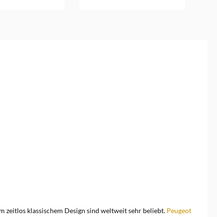
en Warenkorb
In den Warenkorb
 zeitlos klassischem Design sind weltweit sehr beliebt.
Peugeot