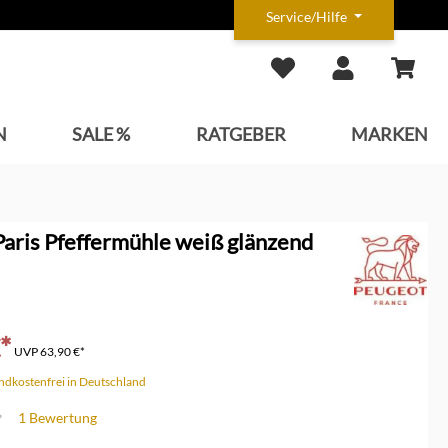
Service/Hilfe
N
SALE %
RATGEBER
MARKEN
aris Pfeffermühle weiß glänzend
*
UVP
63,90 €*
andkostenfrei in Deutschland
1 Bewertung
che Bewertung von 4 von 5 Sternen