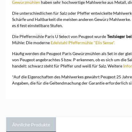
Gewürzmühlen
haben sehr hochwertige Mahlwerke aus Metall, die 
Die unterschiedlichen für Salz oder Pfeffer entwickelte Mahlwe
Schärfe und Haltbarkeit die meisten anderen Gewürz Mahlwerke. 
es 6 fest einstellbare Stufen.
Die Pfeffermühle Paris U Select von Peugeot wurde
Testsieger be
Mühle: Die moderne
Edelstahl Pfeffermühle "Elis Sense".
Häufig werden die Peugeot Paris Gewürzmühlen als Set in der gle
von Peugeot angebrachtes S bzw. P erkennen, ob es sich um die Sa
handelt: schwarz steht für Pfeffer und weiß für Salz. Weitere
Info
*Auf die Eigenschaften des Mahlwerkes gewährt Peugeot 25 Jahre 
Angaben, die für die Geltendmachung der Garantie erforderlich s
Ähnliche Produkte