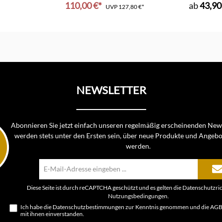
110,00 €*
ab
43,90
UVP
127,80 €*
In den Warenkorb
NEWSLETTER
Abonnieren Sie jetzt einfach unseren regelmäßig erscheinenden News
werden stets unter den Ersten sein, über neue Produkte und Angebo
werden.
E-
Mail-
Adresse*
Diese Seite ist durch reCAPTCHA geschützt und es gelten die
Datenschutzric
Nutzungsbedingungen
.
Ich habe die
Datenschutzbestimmungen
zur Kenntnis genommen und die
AG
mit ihnen einverstanden.