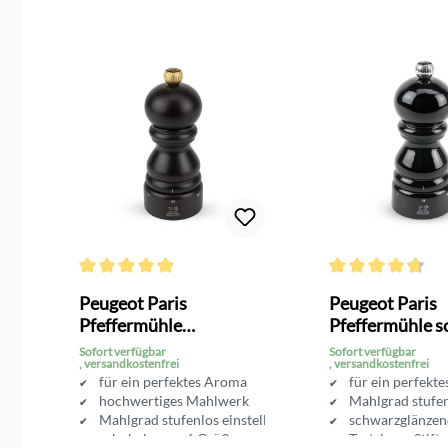
Produktgalerie überspringen
g von 4.3 von 5 Sternen
Durchschnittliche Bewertung von 5 von 5 Sternen
Durchschnittliche 
Peugeot Paris
Peugeot Paris
Pfeffermühle
Pfeffermühle s
Schokolade
glänzend
Sofort verfügbar
Sofort verfügbar
, versandkostenfrei
, versandkostenfrei
für ein perfektes Aroma
für ein perfekt
hochwertiges Mahlwerk
Mahlgrad stufen
Mahlgrad stufenlos einstellbar
schwarzglänzen
schokobraun, 6 Größen
Testsieger Stif