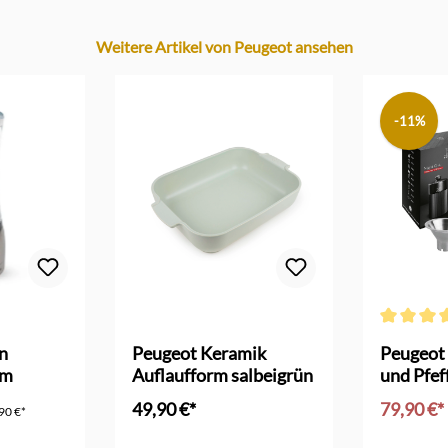
Weitere Artikel von Peugeot ansehen
-11%
 Bewertung von 4 von 5 Sternen
Durchschni
n
Peugeot Keramik
Peugeot 
cm
Auflaufform salbeigrün
und Pfe
schwarz 
49,90 €*
79,90 €*
90 €*