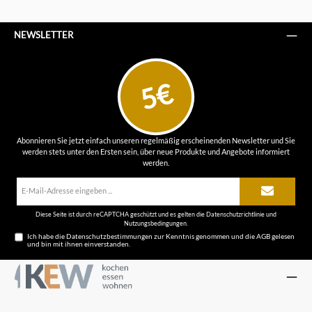
NEWSLETTER
5€
Abonnieren Sie jetzt einfach unseren regelmäßig erscheinenden Newsletter und Sie
werden stets unter den Ersten sein, über neue Produkte und Angebote informiert
werden.
E-
Mail-
Adresse*
Diese Seite ist durch reCAPTCHA geschützt und es gelten die
Datenschutzrichtlinie
und
Nutzungsbedingungen
.
Ich habe die
Datenschutzbestimmungen
zur Kenntnis genommen und die
AGB
gelesen
und bin mit ihnen einverstanden.