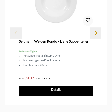
le
Seltmann Weiden Rondo / Liane Suppenteller
Se
Sofort verfügbar
Sof
für Suppe, Pasta, Eintöpfe uvm.
hochwertiges, weißes Porzellan
Durchmesser 23 cm
ab
8,50 €*
ab
UVP
15,80 €*
Details