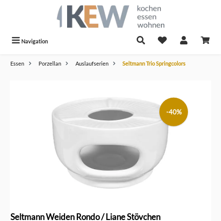
alt springen
Navigation
Essen
Porzellan
Auslaufserien
Seltmann Trio Springcolors
Bildergalerie überspringen
-40%
Seltmann Weiden Rondo / Liane Stövchen