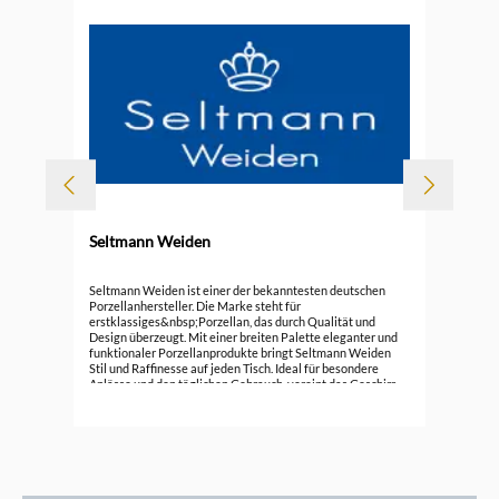
-
Seltmann Weiden
r
Sel
Seltmann Weiden ist einer der bekanntesten deutschen
27
Porzellanhersteller. Die Marke steht für
erstklassiges&nbsp;Porzellan, das durch Qualität und
ab
Design überzeugt. Mit einer breiten Palette eleganter und
funktionaler Porzellanprodukte bringt Seltmann Weiden
Stil und Raffinesse auf jeden Tisch. Ideal für besondere
Anlässe und den täglichen Gebrauch, vereint das Geschirr
von Seltmann Weiden Tradition und Innovation in jedem
Stück.Markeninformationen: Porzellanfabriken Christian
Seltmann GmbH, Christian-Seltmann-Straße 59 - 67, 92637
Weiden, service@seltmann.com