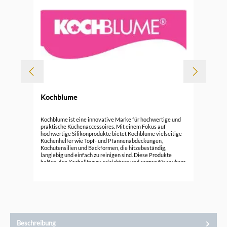
Kochblume
Koc
Kochblume ist eine innovative Marke für hochwertige und
praktische Küchenaccessoires. Mit einem Fokus auf
hochwertige Silikonprodukte bietet Kochblume vielseitige
15,
Küchenhelfer wie Topf- und Pfannenabdeckungen,
Kochutensilien und Backformen, die hitzebeständig,
langlebig und einfach zu reinigen sind. Diese Produkte
helfen, den Kochalltag zu erleichtern und sorgen für saubere
Küchenumgebung. Entdecken Sie die funktionale Eleganz
von Kochblume und verbessern Sie Ihre Koch- und
Backerlebnisse mit cleverem Design.
Beschreibung