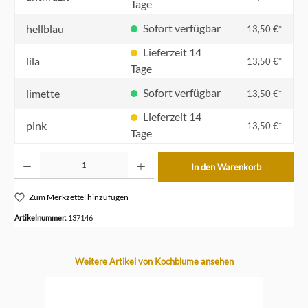
Tage
Sofort verfügbar
hellblau
13,50 €*
Lieferzeit 14
lila
13,50 €*
Tage
Sofort verfügbar
limette
13,50 €*
Lieferzeit 14
pink
13,50 €*
Tage
Produkt Anzahl: Gib den gewünschten Wert ein oder benutze die Schaltflächen um die Anzahl z
In den Warenkorb
Zum Merkzettel hinzufügen
Artikelnummer:
137146
Produktgalerie überspringen
Weitere Artikel von Kochblume ansehen