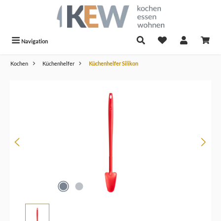
alt springen
Navigation
Kochen
Küchenhelfer
Küchenhelfer Silikon
Bildergalerie überspringen