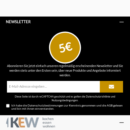
NEWSLETTER
5€
Abonnieren Sie jetzt einfach unseren regelmäßig erscheinenden Newsletter und Sie
werden stets unter den Ersten sein, über neue Produkte und Angebote informiert
werden.
E-
Mail-
Adresse*
Diese Seite ist durch reCAPTCHA geschützt und es gelten die
Datenschutzrichtlinie
und
Nutzungsbedingungen
.
Ich habe die
Datenschutzbestimmungen
zur Kenntnis genommen und die
AGB
gelesen
und bin mit ihnen einverstanden.