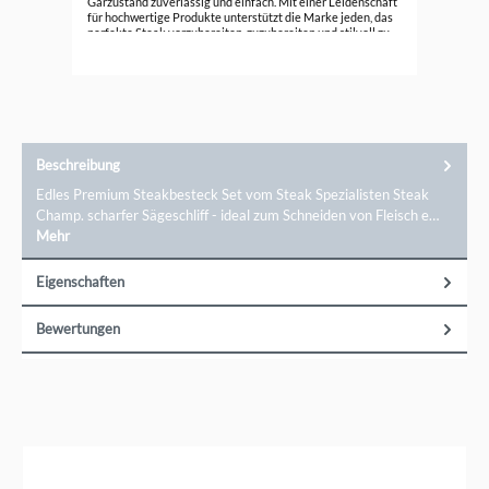
Garzustand zuverlässig und einfach. Mit einer Leidenschaft
für hochwertige Produkte unterstützt die Marke jeden, das
perfekte Steak vorzubereiten, zuzubereiten und stilvoll zu
servieren. Steak Champ steht für Qualität, Funktionalität
und Innovation – für Steakliebhaber, die beste Ergebnisse
erzielen möchten. Entdecken Sie Steak-Zubehör für echten
Genuss! Markeninformationen: Tecpoint GmbH,Hans-
Urmiller-Ring 31 d, 82515 Wolfratshausen,
perfect@steakchamp.com
Beschreibung
Edles Premium Steakbesteck Set vom Steak Spezialisten Steak
Champ. scharfer Sägeschliff - ideal zum Schneiden von Fleisch e…
Mehr
Eigenschaften
Bewertungen