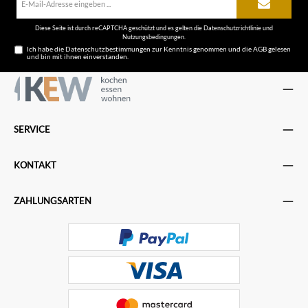
Mail-
Adresse*
Diese Seite ist durch reCAPTCHA geschützt und es gelten die
Datenschutzrichtlinie
und
Nutzungsbedingungen
.
Ich habe die
Datenschutzbestimmungen
zur Kenntnis genommen und die
AGB
gelesen
und bin mit ihnen einverstanden.
SERVICE
KONTAKT
ZAHLUNGSARTEN