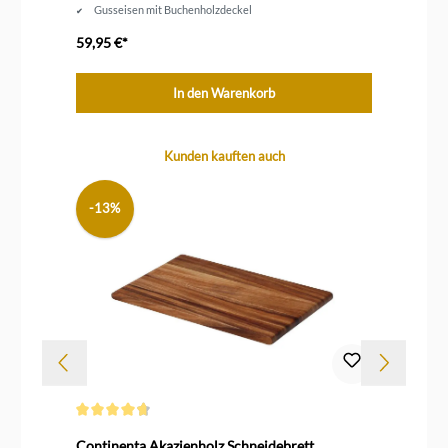
Gusseisen mit Buchenholzdeckel
59,95 €*
ab
In den Warenkorb
Produktgalerie überspringen
Kunden kauften auch
-13%
Durchschnittliche Bewertung von 4.6 von 5 Sternen
Dur
Continenta Akazienholz Schneidebrett
Zw