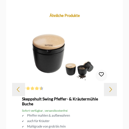
Produktgalerie überspringen
Ähnliche Produkte
Durchschnittliche Bewertung von 4.5 von 5 Sternen
Dur
Skeppshult Swing Pfeffer- & Kräutermühle
Vi
Buche
Sofort verfügbar , versandkostenfrei
Sof
Pfeffer mahlen & aufbewahren
auch für Kräuter
Mahlgrade von grob bis fein