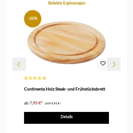
Produktgalerie überspringen
Beliebte Ergänzungen
-20%
Durchschnittliche Bewertung von 4.6 von 5 Sternen
Durc
Continenta Holz Steak- und Frühstücksbrett
De 
ab
7,95 €*
73,
UVP
9,95 €*
Details