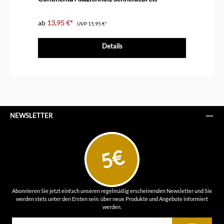
ab
13,95 €*
19
UVP
15,95 €*
Details
NEWSLETTER
5€
Abonnieren Sie jetzt einfach unseren regelmäßig erscheinenden Newsletter und Sie
werden stets unter den Ersten sein, über neue Produkte und Angebote informiert
werden.
E-