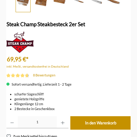
Steak Champ Steakbesteck 2er Set
69,95 €*
inkl. MwSt., versandkostenfrei in Deutschland
8 Bewertungen
Durchschnittliche Bewertung von 4.7 von 5 Sternen
Sofort versandfertig, Lieferzeit 1 - 2 Tage
scharfer Sägeschliff
genietete Holzgriffe
Klingenlänge 12 cm
2 Bestecke in Geschenkbox
Produkt Anzahl: Gib den gewünschten Wert ein oder benutze die Schaltflächen um die Anzahl z
In den Warenkorb
Zum Merkzettel hinzufügen