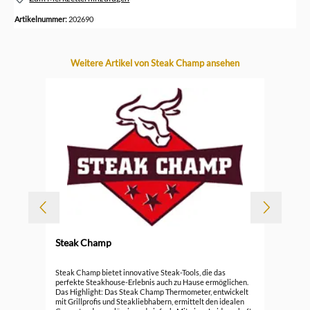
Artikelnummer:
202690
Produktgalerie überspringen
Weitere Artikel von Steak Champ ansehen
Steak Champ
Durc
Ste
Steak Champ bietet innovative Steak-Tools, die das
perfekte Steakhouse-Erlebnis auch zu Hause ermöglichen.
Das Highlight: Das Steak Champ Thermometer, entwickelt
29,
mit Grillprofis und Steakliebhabern, ermittelt den idealen