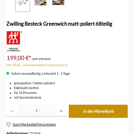
Zwilling Besteck Greenwich matt-poliert 68teilig
199,00 €*
UVP
399,00 €*
inkl. MwSt., versandkostenfrei in Deutschland
Sofort versandfertig, Lieferzeit 1 - 2 Tage
glanzpoliert / Stiele satiniert
Edelstahl rostfrei
für 12 Personen
mit Servierbesteck
Produkt Anzahl: Gib den gewünschten Wert ein oder benutze die Schaltflächen um die Anzahl z
In den Warenkorb
Zum Merkzettel hinzufügen
Artikelnummer:
212614