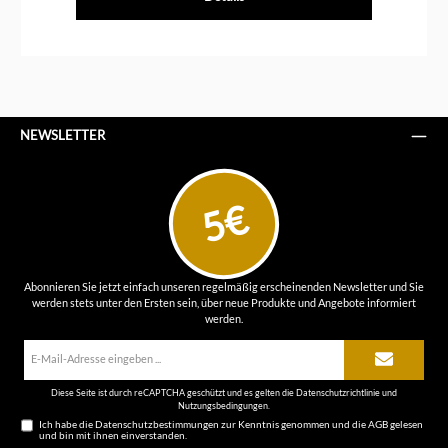
NEWSLETTER
5€
Abonnieren Sie jetzt einfach unseren regelmäßig erscheinenden Newsletter und Sie
werden stets unter den Ersten sein, über neue Produkte und Angebote informiert
werden.
E-
Mail-
Adresse*
Diese Seite ist durch reCAPTCHA geschützt und es gelten die
Datenschutzrichtlinie
und
Nutzungsbedingungen
.
Ich habe die
Datenschutzbestimmungen
zur Kenntnis genommen und die
AGB
gelesen
und bin mit ihnen einverstanden.