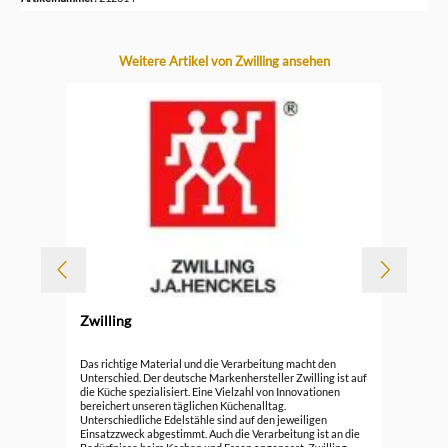
Produktgalerie überspringen
Weitere Artikel von Zwilling ansehen
-
Zwilling
Durc
Zwi
Das richtige Material und die Verarbeitung macht den
Unterschied. Der deutsche Markenhersteller Zwilling ist auf
die Küche spezialisiert. Eine Vielzahl von Innovationen
119
bereichert unseren täglichen Küchenalltag.
Unterschiedliche Edelstähle sind auf den jeweiligen
Einsatzzweck abgestimmt. Auch die Verarbeitung ist an die
Bedürfnisse beim Kochen und Essen angepasst. Zwilling