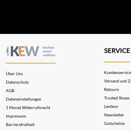
spezialisiert. Bei den
Küchenmessern bevorzugen
wir, abgesehen von
besonderen Angeboten,
anderen Marken.
SERVICE
Kundenservic
Über Uns
Versand und Z
Datenschutz
Retoure
AGB
Trusted Shops
Dateneinstellungen
Lexikon
1 Monat Widerrufsrecht
Newsletter
Impressum
Gutscheine
Barrierefreiheit