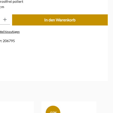
rostfrei poliert
 cm
ib den gewünschten Wert ein oder benutze die Schaltflächen um die Anzahl zu erhöhe
In den Warenkorb
tel hinzufügen
r:
206795