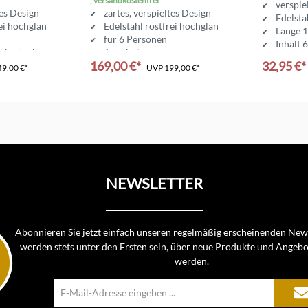
, versandkostenfrei
verspie
tes Design
zartes, verspieltes Design
Edelsta
rei hochglänzend
Edelstahl rostfrei hochglänzend
Länge 
n
für 6 Personen
Inhalt 
gebesteck
Angebot
169,00 €*
32,95 €*
49,00 €*
UVP
199,00 €*
nkorb
In den Warenkorb
In d
NEWSLETTER
Abonnieren Sie jetzt einfach unseren regelmäßig erscheinenden News
werden stets unter den Ersten sein, über neue Produkte und Angebo
werden.
E-
Mail-