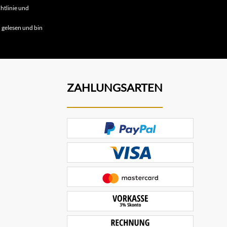
htlinie
und
B
gelesen und bin
ZAHLUNGSARTEN