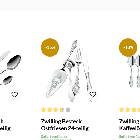
-15%
-18%
Bewertung von 4.3 von 5 Sternen
Durchschnittliche Bewertung von 3.5 von 5 Sterne
Durchschni
ck
Zwilling Besteck
Zwilling
eilig
Ostfriesen 24-teilig
Kaffeelö
Sofort verfügbar
Sofort verfü