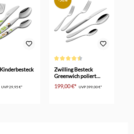
-50%
Durchschnittliche Bewertung von 4.5 von 5
 Kinderbesteck
Zwilling Besteck
Zw
Greenwich poliert
Wo
68teilig
c
199,00 €*
79
UVP
29,95 €*
UVP
399,00 €*
en Warenkorb