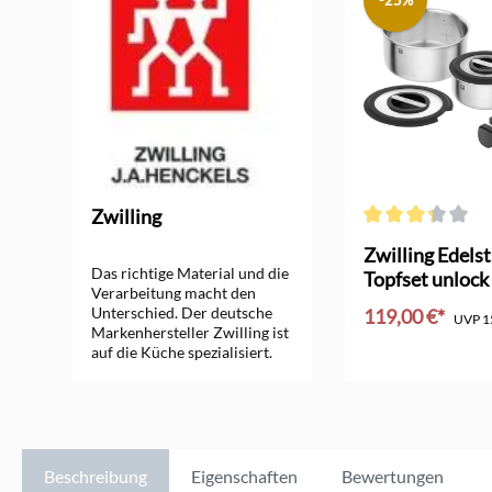
-25%
Zwilling
Durchschnittliche 
Zwilling Edels
Das richtige Material und die
Topfset unlock
Verarbeitung macht den
Unterschied. Der deutsche
119,00 €*
UVP
1
Markenhersteller Zwilling ist
auf die Küche spezialisiert.
In den Ware
Eine Vielzahl von
Innovationen bereichert
unseren täglichen
Küchenalltag.
Unterschiedliche Edelstähle
sind auf den jeweiligen
Beschreibung
Eigenschaften
Bewertungen
Einsatzzweck abgestimmt.