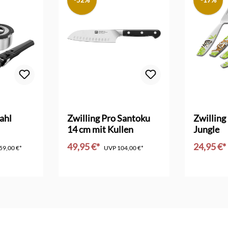
-52%
-17%
Bewertung von 3.3 von 5 Sternen
tahl
Zwilling Pro Santoku
Zwilling
14 cm mit Kullen
Jungle
49,95 €*
24,95 €*
59,00 €*
UVP
104,00 €*
nkorb
In den Warenkorb
In d