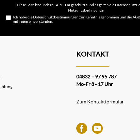
Adresse*
Diese Seite ist durch reCAPTCHA geschützt und es gelten die
Datenschutzric
Nutzungsbedingungen
.
Ich habe die
Datenschutzbestimmungen
zur Kenntnis genommen und die
AG
mit ihnen einverstanden.
KONTAKT
04832 – 97 95 787
e
Mo-Fr 8 - 17 Uhr
ahlung
Zum Kontaktformular