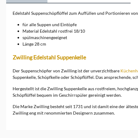
Auch die Verarbeitung ist an
die Bedürfnisse beim Kochen
Edelstahl Suppenschöpflöffel zum Auffüllen und Portionieren von
und Essen angepasst. Zwilling
schöpft aus vielen
für alle Suppen und Eintöpfe
Generationen Erfahrung und
Material Edelstahl rostfrei 18/10
nutzt dieses für hochwertige
spülmaschinengeeignet
Küchenutensilien. Zwilling
Länge 28 cm
Besteck Gute Qualität und
schönes Design machen den
Unterschied. Deswegen
Zwilling Edelstahl Suppenkelle
bietet Zwilling eine große
Besteck Auswahl. Über
Der Suppenschöpfer von Zwilling ist der unverzichtbare
Küchenhe
Geschmack lässt sich
Suppenkelle, Schöpfkelle oder Schöpflöffel. Das ansprechende, sch
bekanntlich streiten. Das ist
auch bei einem schön
gedeckten Tisch so. Besteck
Hergestellt ist die Zwilling Suppenkelle aus rostfreiem, hochgla
von Zwilling ist ergonomisch
Schöpflöffel bequem im Geschirrspüler gereinigt werden.
geformt. Es liegt dadurch gut
in der Hand. Gabeln und
Die Marke Zwilling besteht seit 1731 und ist damit eine der ältes
Löffel sind so ausgeformt und
Zwilling eng mit renommierten Designern zusammen.
verarbeitet, dass alles noch
etwas besser schmeckt. Die
Klingen der Menümesser hat
der Messerspezialist Zwilling