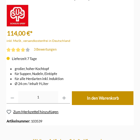
114,00 €*
inkl. MwSt., versandkostenfrei in Deutschland
3 Bewertungen
Durchschnittliche Bewertung von 4 von 5 Sternen
Lieferzeit 7 Tage
großer, hoher Kochtopf
für Suppen, Nudeln, Eintöpfe
für alle Herdarten inkl. Induktion
Ø 24 cm / Inhalt 9 Liter
Produkt Anzahl: Gib den gewünschten Wert ein oder benutze die Schaltflächen um die Anzahl z
In den Warenkorb
Zum Merkzettel hinzufügen
Artikelnummer:
103539