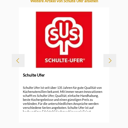
Produktgalerie überspringen
Weitere Artikel von Schulte Ufer ansehen
Schulte Ufer
Sch
Schulte Ufer ist seit über 135 Jahren für gute Qualität von
cm
Küchenutensilien bekannt. Mit immer neuen Innovationen
schafft es Schulte Ufer, Qualität, einfache Handhabung,
79,
beste Kochergebnisse und einen günstigen Preis zu
verbinden. Für die unterschiedlichen Ansprüche werden
verschiedene Serien angeboten. Schulte Ufer ist auf
hochwertiges Edelstahl Kochgeschirr spezialisiert.
Zusätzlich bietet die Marke Töpfe, Pfannen, Bräter und
Woks aus Aluguss, Gusseisen und Kupfer an.