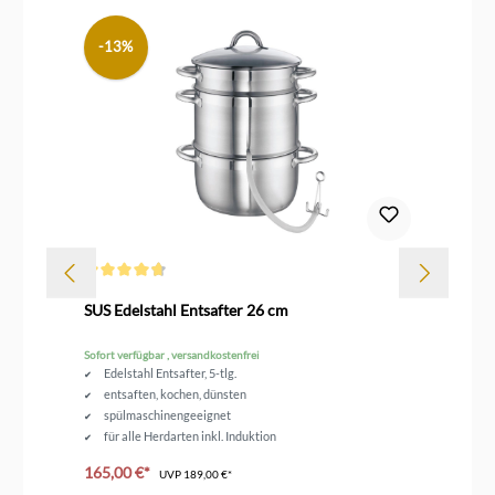
-13%
Durchschnittliche Bewertung von 4.7 von 5 Sternen
Dur
SUS Edelstahl Entsafter 26 cm
Sc
Sofort verfügbar , versandkostenfrei
Sofo
Edelstahl Entsafter, 5-tlg.
entsaften, kochen, dünsten
spülmaschinengeeignet
für alle Herdarten inkl. Induktion
Durchmesser 26 cm
165,00 €*
99
UVP
189,00 €*