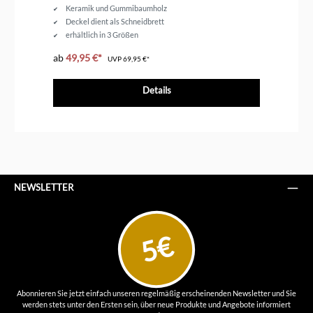
Keramik und Gummibaumholz
Deckel dient als Schneidbrett
erhältlich in 3 Größen
ab
49,95 €*
ab
UVP
69,95 €*
Details
NEWSLETTER
5€
Abonnieren Sie jetzt einfach unseren regelmäßig erscheinenden Newsletter und Sie
werden stets unter den Ersten sein, über neue Produkte und Angebote informiert