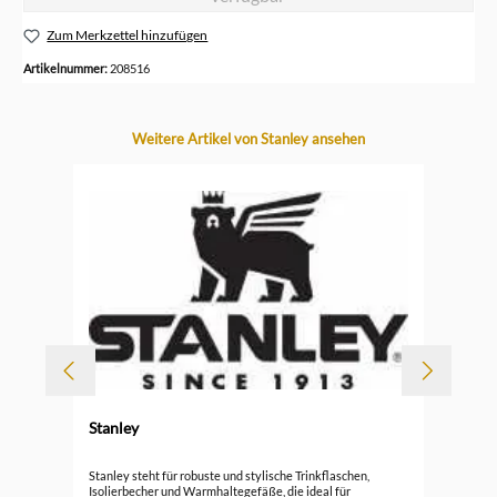
Zum Merkzettel hinzufügen
Artikelnummer:
208516
Produktgalerie überspringen
Weitere Artikel von Stanley ansehen
Stanley
l
Sta
Stanley steht für robuste und stylische Trinkflaschen,
Ba
Isolierbecher und Warmhaltegefäße, die ideal für