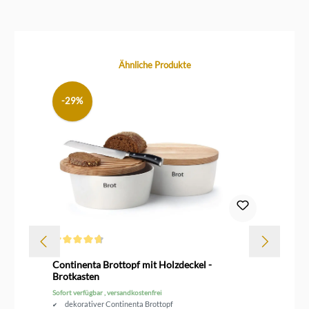
Produktgalerie überspringen
Ähnliche Produkte
-29%
Durchschnittliche Bewertung von 4.6 von 5 Sternen
Dur
Continenta Brottopf mit Holzdeckel -
Le
Brotkasten
Sofort verfügbar , versandkostenfrei
Sof
dekorativer Continenta Brottopf