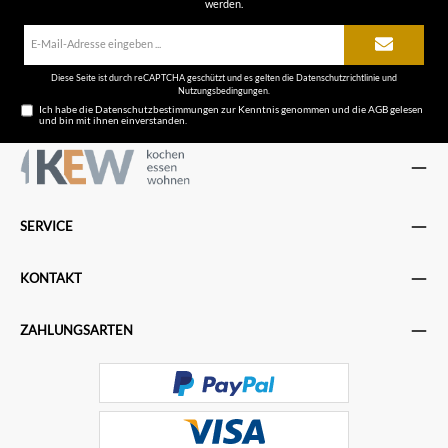
werden.
E-
Mail-
Adresse*
Diese Seite ist durch reCAPTCHA geschützt und es gelten die
Datenschutzrichtlinie
und
Nutzungsbedingungen
.
Ich habe die
Datenschutzbestimmungen
zur Kenntnis genommen und die
AGB
gelesen
und bin mit ihnen einverstanden.
SERVICE
KONTAKT
ZAHLUNGSARTEN