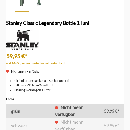
Stanley Classic Legendary Bottle 1 l uni
59,95 €*
inkl. MwSt., versandkostenfrei in Deutschland
Nicht mehr verfügbar
mit isoliertem Deckel als Becher und Griff
hält bis zu 24 h heiß und kalt
Fassungsvermögen 1 Liter
auswählen
Farbe
Nicht mehr
grün
59,95 €*
verfügbar
Nicht mehr
schwarz
59,95 €*
verfügbar