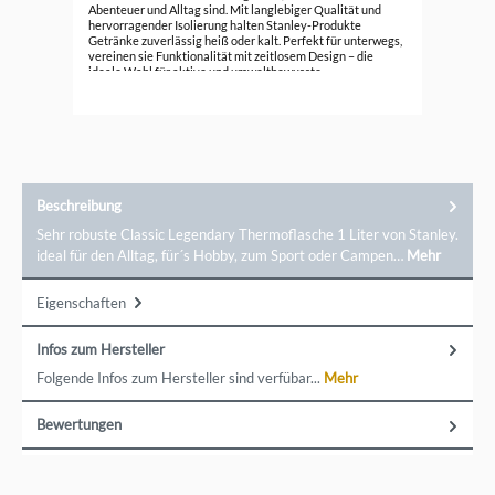
Abenteuer und Alltag sind. Mit langlebiger Qualität und
69,
hervorragender Isolierung halten Stanley-Produkte
Getränke zuverlässig heiß oder kalt. Perfekt für unterwegs,
vereinen sie Funktionalität mit zeitlosem Design – die
ideale Wahl für aktive und umweltbewusste
Menschen.Markeninformationen: STANLEY, a Brand of PMI,
Keizersgracht 555, 1015DR Amsterdam, Niederlande,
info@stanley-pmi.com
Beschreibung
Sehr robuste Classic Legendary Thermoflasche 1 Liter von Stanley.
ideal für den Alltag, für´s Hobby, zum Sport oder Campen…
Mehr
Eigenschaften
Infos zum Hersteller
Folgende Infos zum Hersteller sind verfübar...
Mehr
Bewertungen